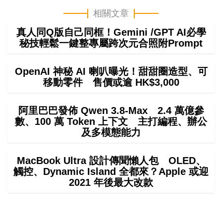
相關文章
真人同Q版自己同框！Gemini /GPT AI必學
秘技輕鬆一鍵整專屬跨次元合照附Prompt
OpenAI 神秘 AI 喇叭曝光！甜甜圈造型、可
移動零件 售價或逾 HK$3,000
阿里巴巴發佈 Qwen 3.8-Max 2.4 萬億參
數、100 萬 Token 上下文 主打編程、辦公
及多模態能力
MacBook Ultra 設計傳聞懶人包 OLED、
觸控、Dynamic Island 全都來？Apple 或迎
2021 年後最大改款