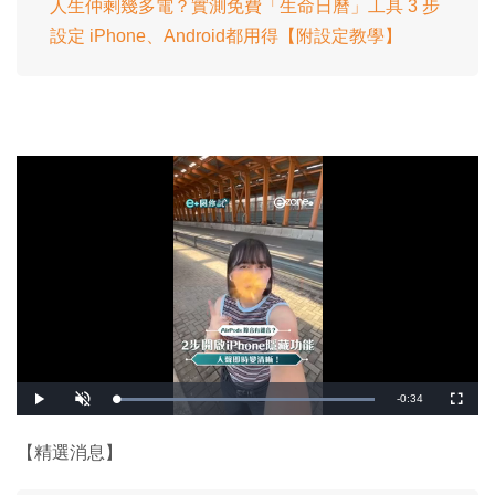
人生仲剩幾多電？實測免費「生命日曆」工具 3 步
設定 iPhone、Android都用得【附設定教學】
剩
-
0:34
載
播
開
全
入
放
啟
螢
完
音
幕
餘
畢
效
:
【精選消息】
1
時
0
0
.