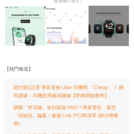
↓點擊圖片放大↓
+2
【熱門報道】
因打開1設置 乘客竟被 Uber 司機鬧 「Cheap」？ 網
民踢爆：司機想用漏洞賺錢【即睇開啟教學】
網購「畀完錢」收到呢個 SMS？專家警告：新型
「假物流」騙案！撳條 Link 戶口即清零 (附分辨教
學)