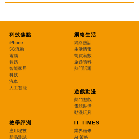
科技焦點
網絡生活
iPhone
網絡熱話
5G流動
生活情報
電腦
筍買着數
數碼
旅遊筍料
智能家居
熱門話題
科技
汽車
人工智能
遊戲動漫
熱門遊戲
電競裝備
動漫玩具
教學評測
IT TIMES
應用秘技
業界頭條
新品測試
AI 策略