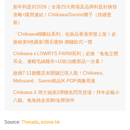
間
0
0
新年利是封2026｜全港25大商場及品牌利是封換領
%
攻略+購買連結！Chiikawa/Sanrio/燦子（持續更
新）
「Chiikawa蝴蝶結系列」化妝品香港突發上架！必
搶絕美9色眼影/寶石蜜粉 價錢款式一覽
Chiikawa x LOWRYS FARM系列｜必搶「兔兔立體
耳朵」連帽毛絨睡衣+10款治癒新品一次看！
啟德7-11旗艦店未開舖已現人龍！Chiikawa、
Mofusand、Sanrio精品/K-POP偶像周邊
Chiikawa X 周大福第2彈聯名閃亮登場！拜年必戴小
八貓、兔兔純金首飾/金牌掛件
Source:
Threads
,
ezone.hk