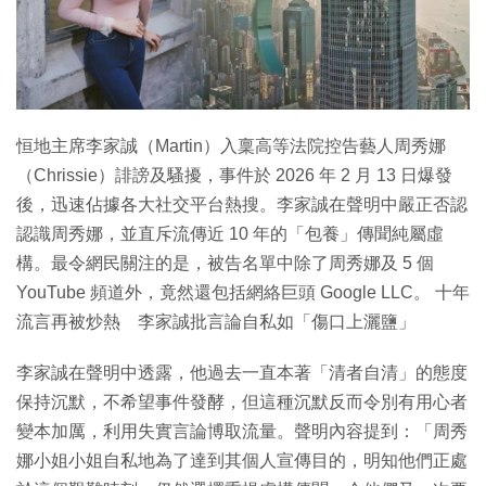
特集
恒地主席李家誠（Martin）入稟高等法院控告藝人周秀娜
（Chrissie）誹謗及騷擾，事件於 2026 年 2 月 13 日爆發
後，迅速佔據各大社交平台熱搜。李家誠在聲明中嚴正否認
認識周秀娜，並直斥流傳近 10 年的「包養」傳聞純屬虛
構。最令網民關注的是，被告名單中除了周秀娜及 5 個
YouTube 頻道外，竟然還包括網絡巨頭 Google LLC。 十年
流言再被炒熱 李家誠批言論自私如「傷口上灑鹽」
李家誠在聲明中透露，他過去一直本著「清者自清」的態度
保持沉默，不希望事件發酵，但這種沉默反而令別有用心者
變本加厲，利用失實言論博取流量。聲明內容提到：「周秀
娜小姐小姐自私地為了達到其個人宣傳目的，明知他們正處