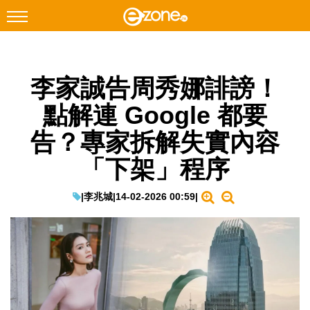
搜尋
李家誠告周秀娜誹謗！
Facebook
Instagram
點解連 Google 都要
科技焦點
告？專家拆解失實內容
網絡生活
「下架」程序
遊戲動漫
教學評測
|
李兆城
|
14-02-2026 00:59
|
EduTech
IT Times
生成式AI與雲端應用
Enterprise Digital Transformation