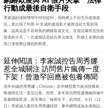
網絡欺凌與 AI 假片夾擊 法律
行動成最後自衛手段
李家誠的律師聲明中特別提到，現時網上不但充斥虛假資
訊，更出現了利用 AI 生成的虛假影片被推送給大眾的現
象，認為這是不容助長的網絡欺凌文化。在資訊爆炸且技術
發達的今天，一旦虛假訊息結合算法推送，對個人名譽的損
害已達致難以挽回的程度。
延伸閱讀：李家誠控告周秀娜
惹全城關注 訪問舊片瘋傳一度
下架！曾激罕回應被包養傳聞
現年40歲的周秀娜（Chrissie）近年轉型實力派演技獲肯，
唯感情生活一直交白卷。然而，多年前坊間曾盛傳她與城中
富豪關係匪淺，甚至傳出「秘密生子」的消息。今日（13
日）李家誠入稟控告周秀娜誹謗，事件瞬間成為全港熱話。