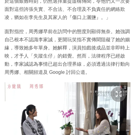
於這個艱難時刻，仍然選擇重提虛構傳聞，令他們又一次要
面對這些誇張失實、不合法、不合理及不負責任的網絡欺
凌，猶如在李先生及其家人的『傷口上灑鹽』。」
面對指控，周秀娜早前在訪問中的態度則顯得無奈。她強調
自己根本不認識李家誠，更開玩笑指不實傳聞阻礙了她的姻
緣，導致她多年單身。她解釋，演員拍戲後成品並非即時上
映，才予人「失蹤生仔」的錯覺。然而，法律程序已經啟
動，李家誠認為事情已超出合理界線，必須透過法律行動向
周秀娜、相關頻道及 Google 討回公道。