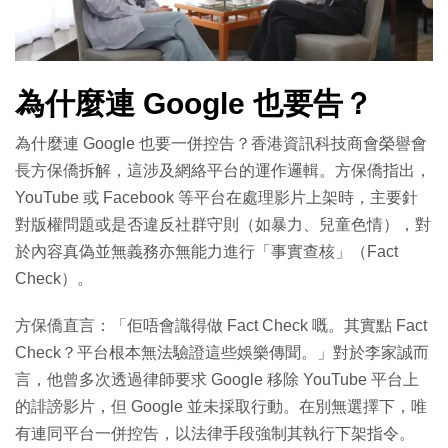
為什麼連 Google 也要告？
為什麼連 Google 也要一併控告？香港資訊科技商會榮譽會
長方保僑拆解，這涉及網絡平台的運作邏輯。方保僑指出，
YouTube 或 Facebook 等平台在處理影片上架時，主要針
對版權問題或是否違反社群守則（如暴力、兒童色情），對
於內容真偽並無義務亦無能力進行「事實查核」（Fact
Check）。
方保僑直言：「佢唔會識得做 Fact Check 嘅。其實點 Fact
Check？平台根本無法驗證這些娛樂傳聞。」對於李家誠而
言，他曾多次透過律師要求 Google 移除 YouTube 平台上
的誹謗影片，但 Google 並未採取行動。在別無選擇下，唯
有連同平台一併控告，以法律手段強制其執行下架指令。