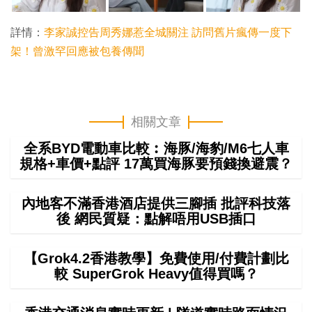
詳情：
李家誠控告周秀娜惹全城關注 訪問舊片瘋傳一度下
架！曾激罕回應被包養傳聞
相關文章
全系BYD電動車比較︰海豚/海豹/M6七人車
規格+車價+點評 17萬買海豚要預錢換避震？
內地客不滿香港酒店提供三腳插 批評科技落
後 網民質疑：點解唔用USB插口
【Grok4.2香港教學】免費使用/付費計劃比
較 SuperGrok Heavy值得買嗎？