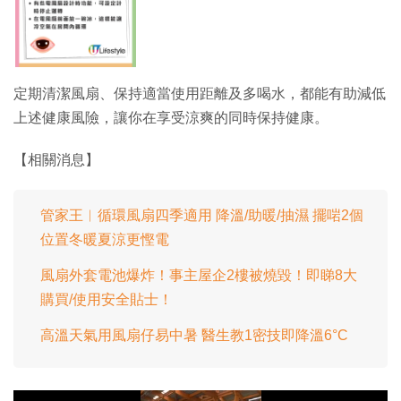
定期清潔風扇、保持適當使用距離及多喝水，都能有助減低
上述健康風險，讓你在享受涼爽的同時保持健康。
【相關消息】
管家王︱循環風扇四季適用 降溫/助暖/抽濕 擺啱2個
位置冬暖夏涼更慳電
風扇外套電池爆炸！事主屋企2樓被燒毀！即睇8大
購買/使用安全貼士！
高溫天氣用風扇仔易中暑 醫生教1密技即降溫6°C