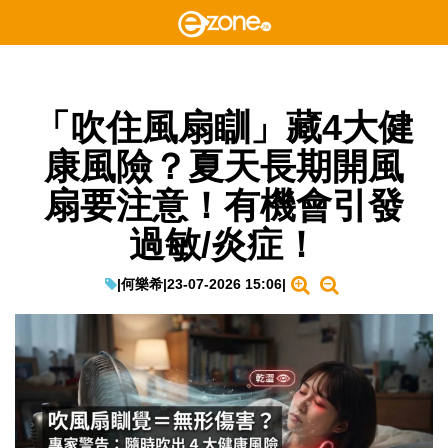
「吹住風扇瞓」藏4大健
康風險？夏天長期開風
扇要注意！有機會引發
過敏/炎症！
|
何樂希
|
23-07-2026 15:06
|