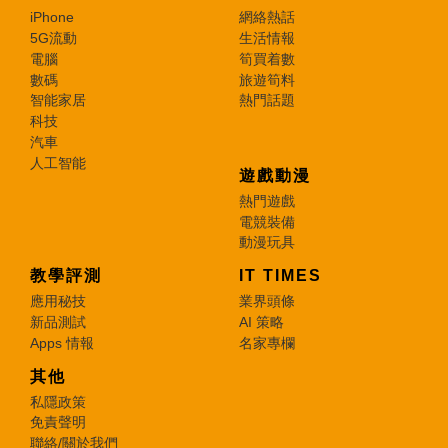
iPhone
網絡熱話
5G流動
生活情報
電腦
筍買着數
數碼
旅遊筍料
智能家居
熱門話題
科技
汽車
人工智能
遊戲動漫
熱門遊戲
電競裝備
動漫玩具
教學評測
IT TIMES
應用秘技
業界頭條
新品測試
AI 策略
Apps 情報
名家專欄
其他
私隱政策
免責聲明
聯絡/關於我們