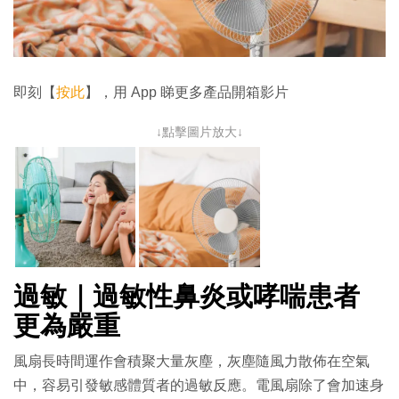
即刻【
按此
】，用 App 睇更多產品開箱影片
↓點擊圖片放大↓
過敏｜過敏性鼻炎或哮喘患者
更為嚴重
風扇長時間運作會積聚大量灰塵，灰塵隨風力散佈在空氣
中，容易引發敏感體質者的過敏反應。電風扇除了會加速身