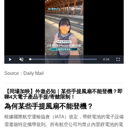
剩
-
0:34
載
播
開
全
入
放
啟
螢
完
音
幕
餘
畢
效
:
Source：Daily Mail
1
時
0
0
.
間
0
0
【同場加映】外遊必知｜某些手提風扇不能登機？即
%
睇4大電子產品手提/寄艙限制！
為何某些手提風扇不能登機？
根據國際航空運輸協會（IATA）規定，帶鋰電池的電子設備
需遵循特定攜帶規則。所有航空公司均禁止內置鋰電池的電