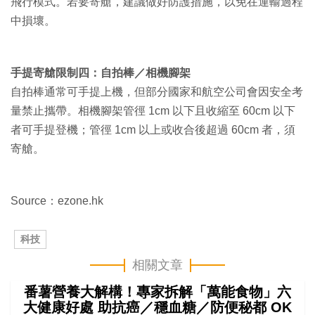
飛行模式。若要寄艙，建議做好防護措施，以免在運輸過程
中損壞。
手提寄艙限制四：自拍棒／相機腳架
自拍棒通常可手提上機，但部分國家和航空公司會因安全考
量禁止攜帶。相機腳架管徑 1cm 以下且收縮至 60cm 以下
者可手提登機；管徑 1cm 以上或收合後超過 60cm 者，須
寄艙。
Source：ezone.hk
科技
相關文章
番薯營養大解構！專家拆解「萬能食物」六
大健康好處 助抗癌／穩血糖／防便秘都 OK