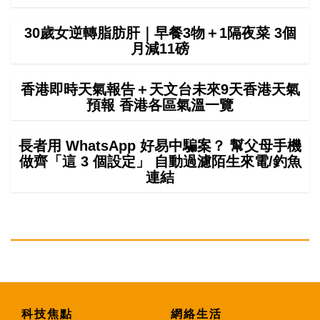
30歲女逆轉脂肪肝｜早餐3物＋1隔夜菜 3個
月減11磅
香港即時天氣報告＋天文台未來9天香港天氣
預報 香港各區氣溫一覽
長者用 WhatsApp 好易中騙案？ 幫父母手機
做齊「這 3 個設定」 自動過濾陌生來電/釣魚
連結
科技焦點
網絡生活