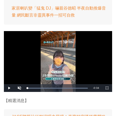
家居喇叭變「猛鬼 DJ」嚇親谷德昭 半夜自動推爆音
量 網民斷言非靈異事件一招可自救
剩
-
0:34
載
播
開
全
入
放
啟
螢
完
音
幕
餘
畢
效
:
【精選消息】
1
時
0
0
.
間
0
0