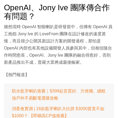
OpenAI、Jony Ive 團隊傳合作
有問題？
雖然現時 OpenAI 智能喇叭是研發當中，但傳有 OpenAI 員
工抱怨 Jony Ive 的 LoveFrom 團隊在設計修改的速度甚
慢，而且很少公開其新設計方案的開發過程，那怕是
OpenAI 內部也有其他設備開發人員參與其中，但相信隨合
作時間愈長，OpenAI、Jony Ive 團隊的融合得愈好，否則
新產品推出不成，普羅大眾將成最後輸家。
【熱門報道】
防水藍牙喇叭推薦｜$399起音質好、方便攜、續航
強戶外不易斷電選購攻略
消委會實測 | 16款藍牙喇叭大比拼 $3000貨竟不如
$1000？ 【即睇高CP值推薦】