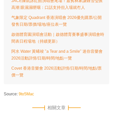
JACE陳凱詠紅館演唱會尾場！嘉賓林家謙鍾雪瑩掀
%
高潮 眼濕濕哽咽：口話支持但入場就冇人
气象限定 Quadrant 香港演唱會 2026優先購票/公開
發售日期/票價/場地/座位表一覽
啟德體育園演唱會活動｜啟德體育賽事盛事演唱會時
間表日程場地（持續更新）
阿水 Water 黃晞竣 "a Tear and a Smile" 迷你音樂會
2026活動詳情/日期/時間/地點一覽
Covet 香港音樂會 2026活動詳情/日期/時間/地點/票
價一覽
Source:
9to5Mac
相關文章