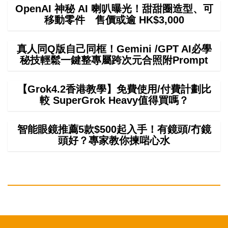
OpenAI 神秘 AI 喇叭曝光！甜甜圈造型、可
移動零件 售價或逾 HK$3,000
真人同Q版自己同框！Gemini /GPT AI必學
秘技輕鬆一鍵整專屬跨次元合照附Prompt
【Grok4.2香港教學】免費使用/付費計劃比
較 SuperGrok Heavy值得買嗎？
智能眼鏡推薦5款$500起入手！有鏡頭/冇鏡
頭好？專家教你揀啱心水