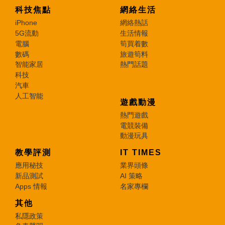
科技焦點
網絡生活
iPhone
網絡熱話
5G流動
生活情報
電腦
筍買着數
數碼
旅遊筍料
智能家居
熱門話題
科技
汽車
人工智能
遊戲動漫
熱門遊戲
電競裝備
動漫玩具
教學評測
IT TIMES
應用秘技
業界頭條
新品測試
AI 策略
Apps 情報
名家專欄
其他
私隱政策