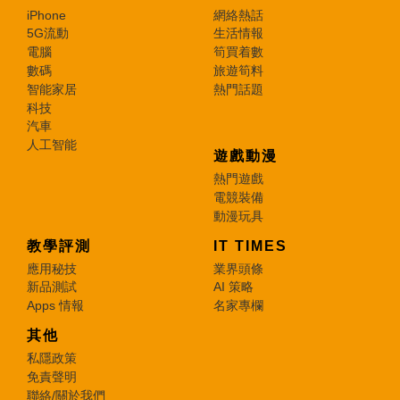
iPhone
網絡熱話
5G流動
生活情報
電腦
筍買着數
數碼
旅遊筍料
智能家居
熱門話題
科技
汽車
人工智能
遊戲動漫
熱門遊戲
電競裝備
動漫玩具
教學評測
IT TIMES
應用秘技
業界頭條
新品測試
AI 策略
Apps 情報
名家專欄
其他
私隱政策
免責聲明
聯絡/關於我們