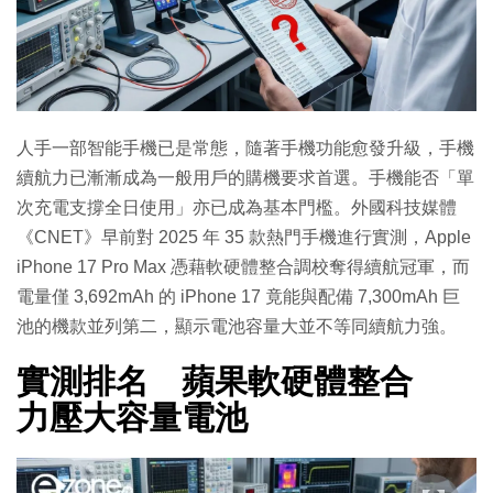
人手一部智能手機已是常態，隨著手機功能愈發升級，手機
續航力已漸漸成為一般用戶的購機要求首選。手機能否「單
次充電支撐全日使用」亦已成為基本門檻。外國科技媒體
《CNET》早前對 2025 年 35 款熱門手機進行實測，Apple
iPhone 17 Pro Max 憑藉軟硬體整合調校奪得續航冠軍，而
電量僅 3,692mAh 的 iPhone 17 竟能與配備 7,300mAh 巨
池的機款並列第二，顯示電池容量大並不等同續航力強。
實測排名 蘋果軟硬體整合
力壓大容量電池