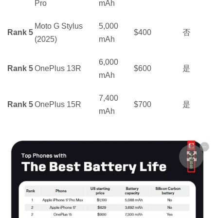
Pro
mAh
Moto G Stylus
5,000
Rank 5
$400
否
(2025)
mAh
6,000
Rank 5
OnePlus 13R
$600
是
mAh
7,400
Rank 5
OnePlus 15R
$700
是
mAh