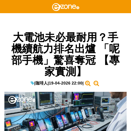
大電池未必最耐用？手
機續航力排名出爐 「呢
部手機」驚喜奪冠 【專
家實測】
|
珈琲人
|
19-04-2026 22:00
|