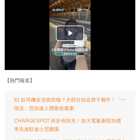
播
放
影
片
【熱門報道】
81 款耳機全含致癌物？大部分知名牌子都中！「一
情況」恐加速人體吸收毒素
CHARGESPOT 終於有快充！加大電量兼唔加價
率先進駐迪士尼樂園