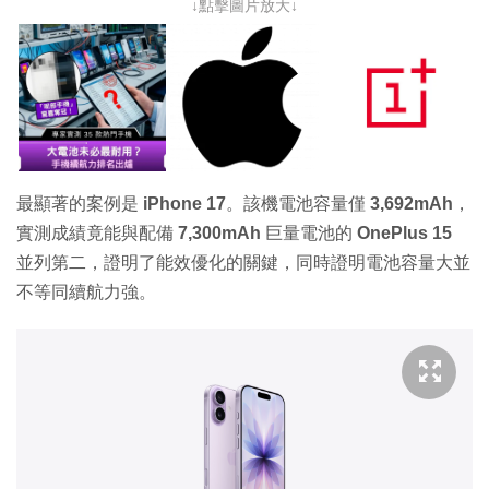
↓點擊圖片放大↓
最顯著的案例是
iPhone 17
。該機電池容量僅
3,692mAh
，
實測成績竟能與配備
7,300mAh
巨量電池的
OnePlus 15
並列第二，證明了能效優化的關鍵，同時證明電池容量大並
不等同續航力強。