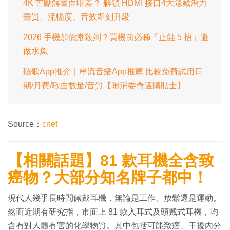
4K 芒點解畫面咁差？ 解鎖 HDMI 接口4大隱藏潛力
畫質、流暢度、音效即刻升級
2026 手機加價潮殺到？買機前必睇「止蝕 5 招」避
做水魚
聽歌App推介｜串流音樂App推薦 比較免費試用日
期/月費/歌曲數量/音質【附消委會選購貼士】
Source：
cnet
【相關話題】81 款耳機全含致
癌物？大部分知名牌子都中！
現代人幾乎長時間佩戴耳機，無論是工作、放鬆還是運動。
然而近期有研究指，市面上 81 款入耳式及頭戴式耳機，均
含有對人體有害的化學物質。其中包括可能致癌、干擾內分