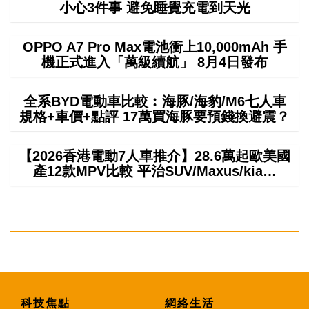
小心3件事 避免睡覺充電到天光
OPPO A7 Pro Max電池衝上10,000mAh 手
機正式進入「萬級續航」 8月4日發布
全系BYD電動車比較︰海豚/海豹/M6七人車
規格+車價+點評 17萬買海豚要預錢換避震？
【2026香港電動7人車推介】28.6萬起歐美國
產12款MPV比較 平治SUV/Maxus/kia…
科技焦點
網絡生活