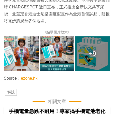
共享充電器以往總會被人詬病充電速度慢。本地共享尿袋品
牌 CHARGESPOT 近日宣布，正式推出全新快充共享尿
袋，並選定香港迪士尼樂園度假區作為全港首個試點，隨後
將逐步擴展至各個地區。
↓點擊圖片放大↓
+9
Source：
ezone.hk
科技
相關文章
手機電量急跌不耐用！專家揭手機電池老化