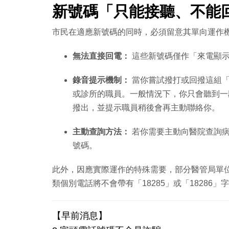
新號碼「只能接聽、不能
市民在適應新號碼的同時，必須留意其單向運作
無法直接回電：
這些新號碼僅作「來電顯示
錄音提示機制：
當你嘗試撥打或回撥這組「1
或診所的職員。一般情況下，你只會聽到一
撥出，並提示職員稍後會再主動聯絡你。
主動查詢方法：
若你需要主動向醫院查詢病
號碼。
此外，因應實際運作的特殊需要，部分醫管局單
類個別電話將不會帶有「18285」或「18286
【早前消息】