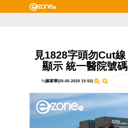
見1828字頭勿Cut
顯示 統一醫院號
|
蘇家華
|
20-05-2026 15:52
|