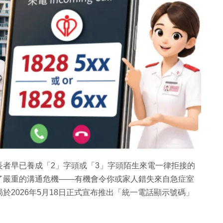
者早已養成「2」字頭或「3」字頭陌生來電一律拒接的
了嚴重的溝通危機——有機會令你或家人錯失來自急症室
2026年5月18日正式宣布推出「統一電話顯示號碼」