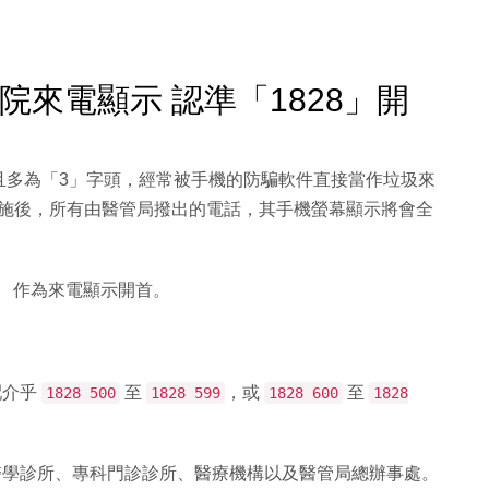
醫院來電顯示 認準「1828」開
且多為「3」字頭，經常被手機的防騙軟件直接當作垃圾來
周二）實施後，所有由醫管局撥出的電話，其手機螢幕顯示將會全
」
作為來電顯示開首。
。
配介乎
至
，或
至
1828 500
1828 599
1828 600
1828
學診所、專科門診診所、醫療機構以及醫管局總辦事處。