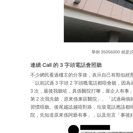
舉例 35056000 
連續 Call 的 3 字頭電話會照聽
不少網民看過樓主的分享後，表示自己有類似經歷，影
「
以前試過 3 字頭 2 字頭嘅電話都唔會聽，因
3 次，最後我聽咗，真係醫院打嚟，屋企人有事
第 2 次我先聽，原來係東區醫院」、「
試過兩個鐘
習慣唔聽。後尾越諗越唔對路，垃圾電話應該都唔會
院，先知道原來係阿爺有事
」，以及坦言「
事後