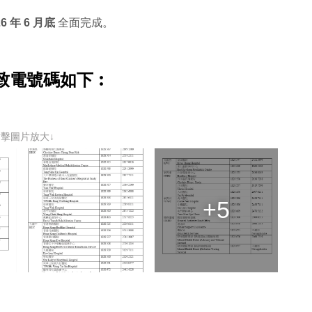
26 年 6 月底
全面完成。
致電號碼如下︰
點擊圖片放大↓
+5