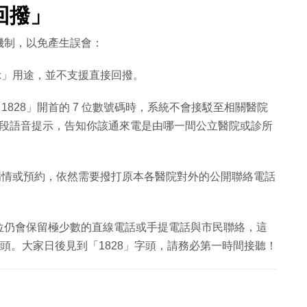
回撥」
機制，以免產生誤會：
」用途，並不支援直接回撥。
828」開首的 7 位數號碼時，系統不會接駁至相關醫院
段語音提示，告知你該通來電是由哪一間公立醫院或診所
情或預約，依然需要撥打原本各醫院對外的公開聯絡電話
位仍會保留極少數的直線電話或手提電話與市民聯絡，這
」字頭。大家日後見到「1828」字頭，請務必第一時間接聽！