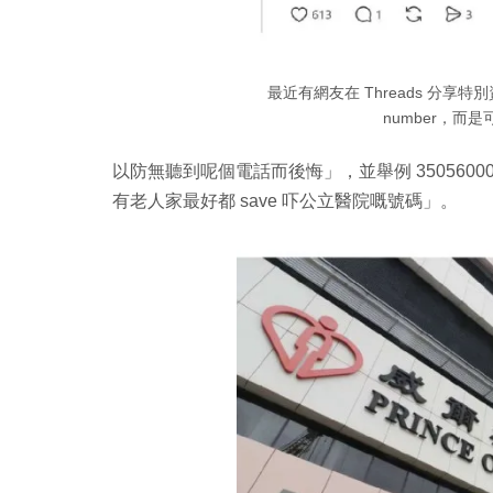
最近有網友在 Threads 分享
number，而
以防無聽到呢個電話而後悔」，並舉例 350560
有老人家最好都 save 吓公立醫院嘅號碼
」。