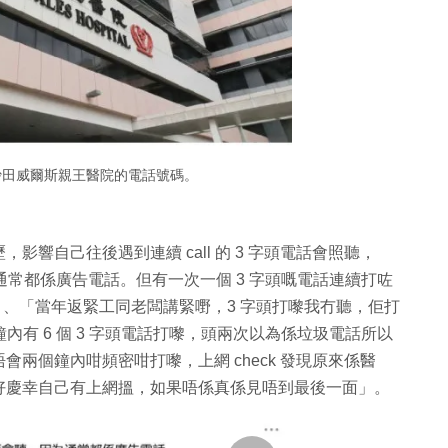
就是沙田威爾斯親王醫院的電話號碼。
響自己往後遇到連續 call 的 3 字頭電話會照聽，
為通常都係廣告電話。但有一次一個 3 字頭嘅電話連續打咗
」、「當年返緊工同老闆講緊嘢，3 字頭打嚟我冇聽，佢打
內有 6 個 3 字頭電話打嚟，頭兩次以為係垃圾電話所以
兩個鐘內咁頻密咁打嚟，上網 check 發現原來係醫
好慶幸自己有上網搵，如果唔係真係見唔到最後一面
」。