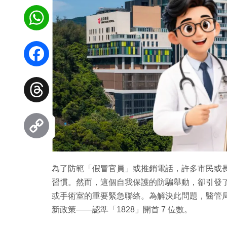
WhatsApp
Facebook
Threads
Copy
為了防範「假冒官員」或推銷電話，許多市民或長
Link
習慣。然而，這個自我保護的防騙舉動，卻引發
或手術室的重要緊急聯絡。為解決此問題，醫管局於
新政策——認準「1828」開首 7 位數。