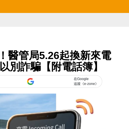
線！醫管局5.26起換新來電
碼以別詐騙【附電話簿】
在Google
追蹤《e-zone》