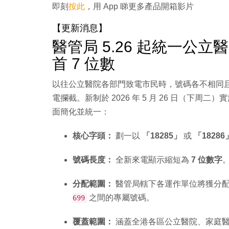
即刻
按此
，用 App 睇更多產品開箱影片
【更新消息】
醫管局 5.26 起統一公立
首 7 位數
以往公立醫院各部門致電市民時，號碼各不相同
電攔截。新制於 2026 年 5 月 26 日（下
面簡化並統一：
核心字頭：
劃一以
「18285」
或
「18286
號碼長度：
全新來電顯示縮短為
7 位數字
分配範圍：
醫管局轄下各運作單位將獲分
之間的專屬號碼。
699
覆蓋範圍：
涵蓋全港各區公立醫院、家庭醫