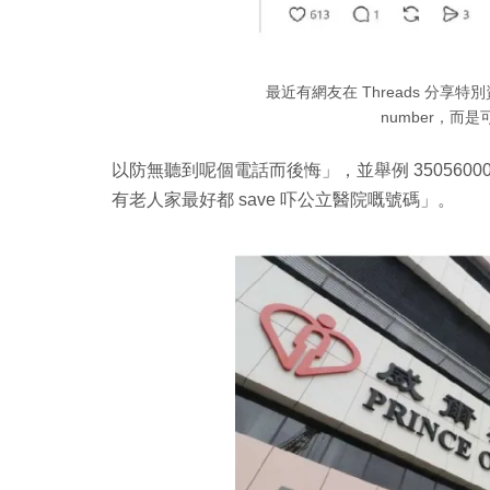
最近有網友在 Threads 分享
number，而
以防無聽到呢個電話而後悔」，並舉例 350560
有老人家最好都 save 吓公立醫院嘅號碼
」。