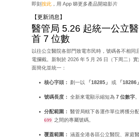
即刻
按此
，用 App 睇更多產品開箱影片
【更新消息】
醫管局 5.26 起統一公立
首 7 位數
以往公立醫院各部門致電市民時，號碼各不相同
電攔截。新制於 2026 年 5 月 26 日（下
面簡化並統一：
核心字頭：
劃一以
「18285」
或
「18286
號碼長度：
全新來電顯示縮短為
7 位數字
分配範圍：
醫管局轄下各運作單位將獲分
之間的專屬號碼。
699
覆蓋範圍：
涵蓋全港各區公立醫院、家庭醫