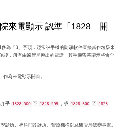
醫院來電顯示 認準「1828」開
且多為「3」字頭，經常被手機的防騙軟件直接當作垃圾來
周二）實施後，所有由醫管局撥出的電話，其手機螢幕顯示將會全
」
作為來電顯示開首。
。
配介乎
至
，或
至
1828 500
1828 599
1828 600
1828
學診所、專科門診診所、醫療機構以及醫管局總辦事處。