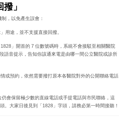
回撥」
機制，以免產生誤會：
」用途，並不支援直接回撥。
828」開首的 7 位數號碼時，系統不會接駁至相關醫院
段語音提示，告知你該通來電是由哪一間公立醫院或診所
情或預約，依然需要撥打原本各醫院對外的公開聯絡電話
位仍會保留極少數的直線電話或手提電話與市民聯絡，這
」字頭。大家日後見到「1828」字頭，請務必第一時間接聽！