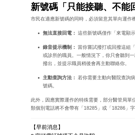
新號碼「只能接聽、不能
市民在適應新號碼的同時，必須留意其單向運作
無法直接回電：
這些新號碼僅作「來電顯示
錄音提示機制：
當你嘗試撥打或回撥這組「1
或診所的職員。一般情況下，你只會聽到一
撥出，並提示職員稍後會再主動聯絡你。
主動查詢方法：
若你需要主動向醫院查詢病
號碼。
此外，因應實際運作的特殊需要，部分醫管局單
類個別電話將不會帶有「18285」或「18286
【早前消息】