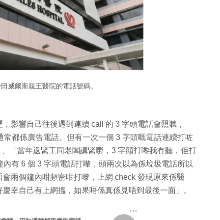
就是沙田威爾斯親王醫院的電話號碼。
響自己往後遇到連續 call 的 3 字頭電話會照聽，
為通常都係廣告電話。但有一次一個 3 字頭嘅電話連續打咗
」、「當年返緊工同老闆講緊嘢，3 字頭打嚟我冇聽，佢打
內有 6 個 3 字頭電話打嚟，頭兩次以為係垃圾電話所以
兩個鐘內咁頻密咁打嚟，上網 check 發現原來係醫
好慶幸自己有上網搵，如果唔係真係見唔到最後一面
」。