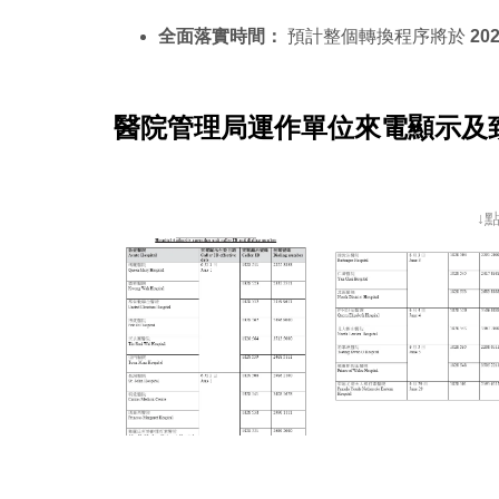
全面落實時間：
預計整個轉換程序將於
20
醫院管理局運作單位來電顯示及
↓