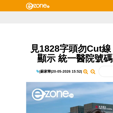
見1828字頭勿Cut
顯示 統一醫院號
|
蘇家華
|
20-05-2026 15:52
|