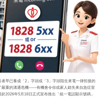
者早已養成「2」字頭或「3」字頭陌生來電一律拒接的
了嚴重的溝通危機——有機會令你或家人錯失來自急症室
2026年5月18日正式宣布推出「統一電話顯示號碼」