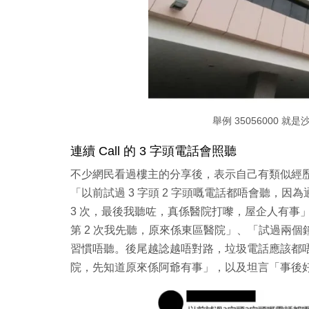
舉例 35056000 
連續 Call 的 3 字頭電話會照聽
不少網民看過樓主的分享後，表示自己有類似經歷，影
「
以前試過 3 字頭 2 字頭嘅電話都唔會聽，因
3 次，最後我聽咗，真係醫院打嚟，屋企人有事
第 2 次我先聽，原來係東區醫院」、「
試過兩個鐘
習慣唔聽。後尾越諗越唔對路，垃圾電話應該都唔會
院，先知道原來係阿爺有事
」，以及坦言「
事後