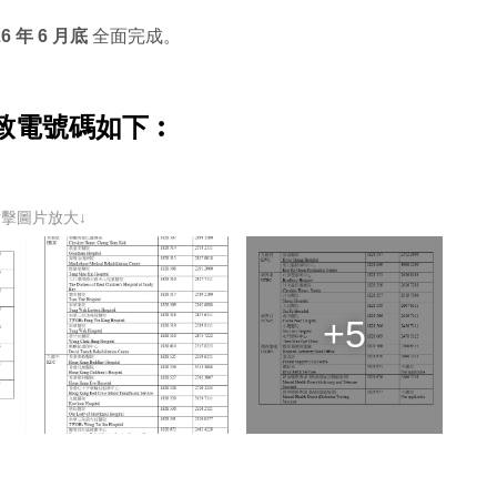
26 年 6 月底
全面完成。
致電號碼如下︰
點擊圖片放大↓
+5