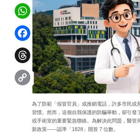
WhatsApp
Facebook
Threads
Copy
為了防範「假冒官員」或推銷電話，許多市民或長
Link
習慣。然而，這個自我保護的防騙舉動，卻引發
或手術室的重要緊急聯絡。為解決此問題，醫管局於
新政策——認準「1828」開首 7 位數。