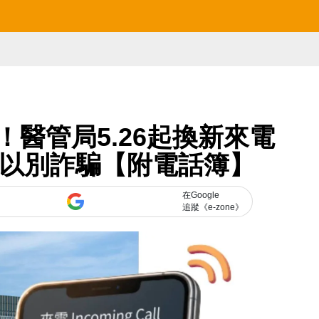
線！醫管局5.26起換新來電
碼以別詐騙【附電話簿】
在Google
追蹤《e-zone》