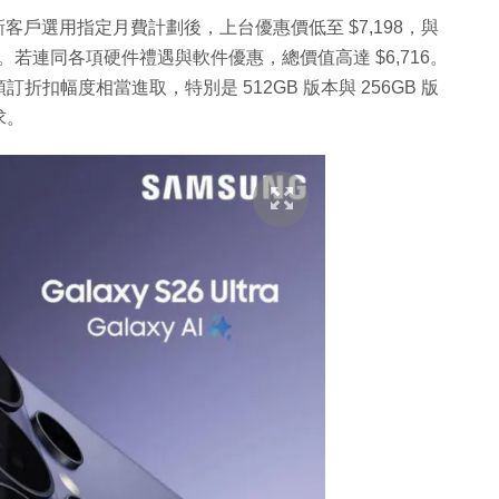
）為例，新客戶選用指定月費計劃後，上台優惠價低至 $7,198，與
600。若連同各項硬件禮遇與軟件優惠，總價值高達 $6,716。
扣幅度相當進取，特別是 512GB 版本與 256GB 版
求。