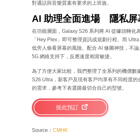
對通話與音樂質素有要求的上班族。
AI 助理全面進場 隱私
在功能層面，Galaxy S26 系列將 AI 從噱頭轉化
「Hey Plex」即可整理資訊或規劃行程。而 Ultra
低旁人偷看屏幕的風險。配合 AI 修圖神技，不
5G 網絡支持下，反應速度相當敏捷。
為了方便大家比較，我們整理了全系列的機價數據。無
S26 Ultra，新客戶及現有客戶均享有不同
的需求，參考下表選購最切合自己的型號。
按此預訂
Source：
CMHK