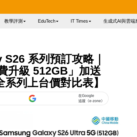
教學評測
EduTech
IT Times
生成式AI與雲端
axy S26 系列預訂攻略｜
費升級 512GB」加送
【附全系列上台價對比表】
在Google
追蹤《e-zone》