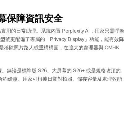
屏幕保障資訊安全
為實用的日常助理。系統內置 Perplexity AI，用家只需呼喚
 型號更配備了專屬的「Privacy Display」功能，能有效降
論是移除照片路人或重構構圖，在強大的處理器與 CMHK
論是標準版 S26、大屏幕的 S26+ 或是規格攻頂的
程度的合約優惠。用家可根據日常對拍照、儲存容量及處理效能