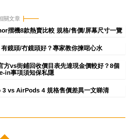
相關文章
onor摺機8款熱賣比較 規格/售價/屏幕尺寸一覽
手！有鏡頭/冇鏡頭好？專家教你揀啱心水
 in官方vs街鋪回收價目表先達現金價較好？8個
rade-in事項須知保私隱
ro 3 vs AirPods 4 規格售價差異一文睇清