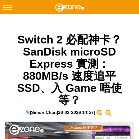
搜尋
Switch 2 必配神卡？
Facebook
Instagram
SanDisk microSD
科技焦點
Express 實測：
網絡生活
880MB/s 速度追平
遊戲動漫
SSD、入 Game 唔使
教學評測
等？
EduTech
IT Times
|
Simon Chan
|
28-02-2026 14:57
|
生成式AI與雲端應用
Enterprise Digital Transformation