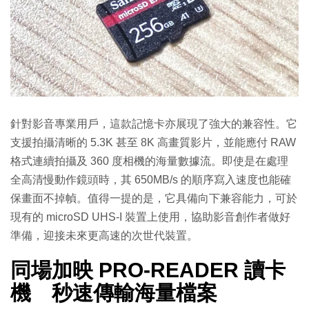
針對影音專業用戶，這款記憶卡亦展現了強大的兼容性。它
支援拍攝清晰的 5.3K 甚至 8K 高畫質影片，並能應付 RAW
格式連續拍攝及 360 度相機的海量數據流。即使是在處理
全高清慢動作鏡頭時，其 650MB/s 的順序寫入速度也能確
保畫面不掉幀。值得一提的是，它具備向下兼容能力，可於
現有的 microSD UHS-I 裝置上使用，協助影音創作者做好
準備，迎接未來更高速的次世代裝置。
同場加映 PRO-READER 讀卡
機 秒速傳輸海量檔案