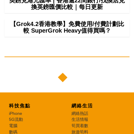
英鎊兌港元匯率 | 香港逾22間銀行/找換店兌
換英鎊匯價比較｜每日更新
【Grok4.2香港教學】免費使用/付費計劃比
較 SuperGrok Heavy值得買嗎？
科技焦點
網絡生活
iPhone
網絡熱話
5G流動
生活情報
電腦
筍買着數
數碼
旅遊筍料