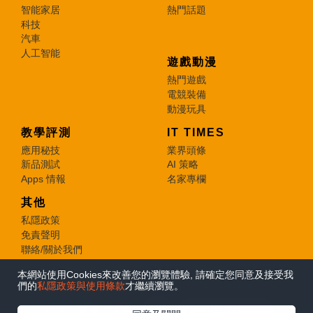
智能家居
熱門話題
科技
汽車
人工智能
遊戲動漫
熱門遊戲
電競裝備
動漫玩具
教學評測
IT TIMES
應用秘技
業界頭條
新品測試
AI 策略
Apps 情報
名家專欄
其他
私隱政策
免責聲明
聯絡/關於我們
本網站使用Cookies來改善您的瀏覽體驗, 請確定您同意及接受我
© 2026 e-zone. All Rights Reserved.
們的
私隱政策與使用條款
才繼續瀏覽。
在Google