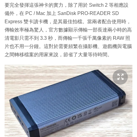
要完全發揮這張神卡的實力，除了用於 Switch 2 等相應設
備外，在 PC / Mac 加上 SanDisk PRO-READER SD
Express 雙卡讀卡機，是其最佳拍檔。當兩者配合使用時，
傳輸效率極為驚人，官方數據顯示傳輸一部長達兩小時的高
清電影只需不到 3.3 秒，而傳輸一千張千萬像素的 RAW 照
片也不用一分鐘。這對於需要頻繁在攝影機、遊戲機與電腦
之間轉移檔案的用家來說，節省了大量等待時間。