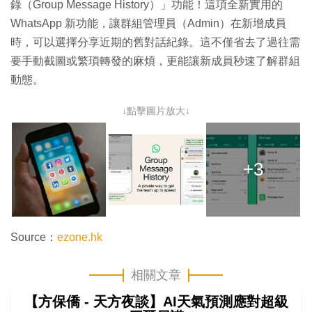
錄（Group Message History）」功能！這項全新實用的
WhatsApp 新功能，讓群組管理員（Admin）在新增成員
時，可以選擇分享近期的舊對話紀錄。這不僅省去了過往需
要手動截圖或繁瑣轉發的麻煩，更能讓新成員秒速了解群組
動態。
↓點擊圖片放大↓
+3
Source：
ezone.hk
相關文章
【方保僑 - 天方夜談】AI天氣預測應對超級