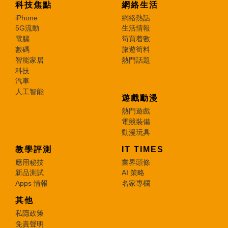
科技焦點
網絡生活
iPhone
網絡熱話
5G流動
生活情報
電腦
筍買着數
數碼
旅遊筍料
智能家居
熱門話題
科技
汽車
人工智能
遊戲動漫
熱門遊戲
電競裝備
動漫玩具
教學評測
IT TIMES
應用秘技
業界頭條
新品測試
AI 策略
Apps 情報
名家專欄
其他
私隱政策
免責聲明