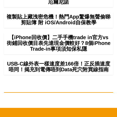
厄爾尼諾
複製貼上藏洩密危機！熱門App驚爆無聲偷睇
剪貼簿 附 iOS/Android自保教學
【iPhone回收價】二手手機trade in官方vs
街鋪回收價目表先達現金價較好？8個iPhone
Trade-in事項須知保私隱
USB-C線外表一樣速度差166倍！正反插速度
唔同！揭充到電傳唔到Data死穴附買線指南