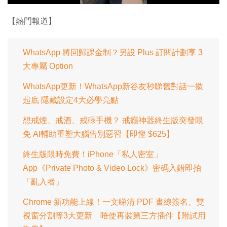
影
片
【熱門報道】
WhatsApp 將回歸課金制？另設 Plus 訂閱計劃享 3
大專屬 Option
WhatsApp更新！WhatsApp新谷友秒睇舊對話一撳
起底 隱藏設定4大必學亮點
想戒煙、戒酒、戒碌手機？ 戒癮神器終生版突發限
免 AI輔助重塑大腦告別惡習【即慳 $625】
終生版限時免費！iPhone「私人密室」
App《Private Photo & Video Lock》密碼入錯即拍
「亂入者」
Chrome 新功能上線！一文睇清 PDF 畫線簽名、雙
視窗分割等3大更新 唔使再裝第三方插件【附試用