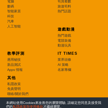
電腦
筍買着數
數碼
旅遊筍料
智能家居
熱門話題
科技
汽車
人工智能
遊戲動漫
熱門遊戲
電競裝備
動漫玩具
教學評測
IT TIMES
應用秘技
業界頭條
新品測試
AI 策略
Apps 情報
名家專欄
其他
私隱政策
免責聲明
聯絡/關於我們
本網站使用Cookies來改善您的瀏覽體驗, 請確定您同意及接受我
© 2026 e-zone. All Rights Reserved.
們的
私隱政策與使用條款
才繼續瀏覽。