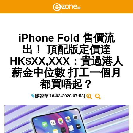
iPhone Fold 售價流
出！ 頂配版定價達
HK$XX,XXX：貴過港人
薪金中位數 打工一個月
都買唔起？
|
蘇家華
|
18-03-2026 07:53
|