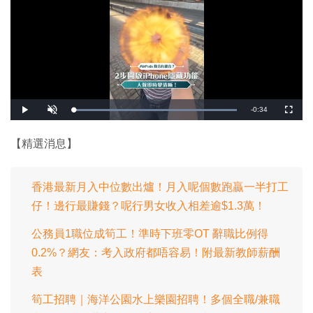
剩
-
0:34
載
播
開
全
入
放
啟
螢
完
音
幕
餘
畢
效
:
【精選消息】
1
時
0
0
.
間
0
0
香港最新月入中位數出爐！月入呢個數跑贏一半打工
%
仔！邊行最賺錢？呢行男女收入相差逾$1.3萬！
公務員1職位成筍工！準時下班零OT 辭職比例得
0.2%？網友：考入政府都唔容易！附最新教師薪酬
表
筍工招聘｜海洋公園水上樂園招聘！多個全職/兼職