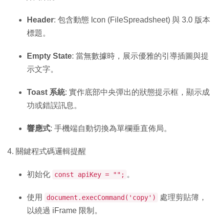
Header
: 包含動態 Icon (FileSpreadsheet) 與 3.0 版本
標題。
Empty State
: 當無數據時，展示優雅的引導插圖與提
示文字。
Toast 系統
: 實作底部中央彈出的狀態提示框，顯示成
功或錯誤訊息。
響應式
: 手機端自動切換為單欄垂直佈局。
4. 關鍵程式碼邏輯提醒
初始化
。
const apiKey = "";
使用
處理剪貼簿，
document.execCommand('copy')
以繞過 iFrame 限制。