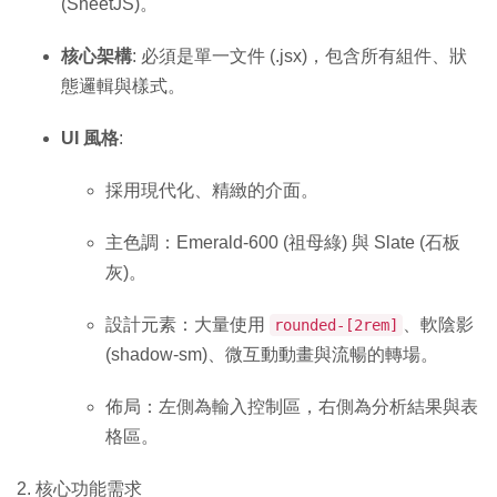
(SheetJS)。
核心架構
: 必須是單一文件 (.jsx)，包含所有組件、狀
態邏輯與樣式。
UI 風格
:
採用現代化、精緻的介面。
主色調：Emerald-600 (祖母綠) 與 Slate (石板
灰)。
設計元素：大量使用
、軟陰影
rounded-[2rem]
(shadow-sm)、微互動動畫與流暢的轉場。
佈局：左側為輸入控制區，右側為分析結果與表
格區。
2. 核心功能需求