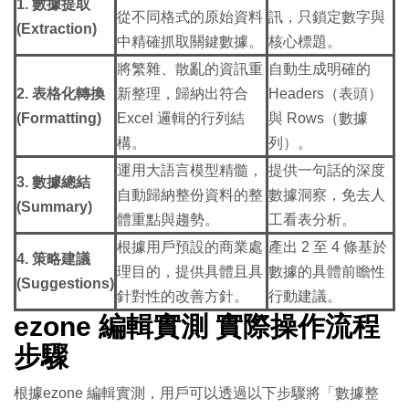
1. 數據提取
從不同格式的原始資料
訊，只鎖定數字與
(Extraction)
中精確抓取關鍵數據。
核心標題。
將繁雜、散亂的資訊重
自動生成明確的
2. 表格化轉換
新整理，歸納出符合
Headers（表頭）
(Formatting)
Excel 邏輯的行列結
與 Rows（數據
構。
列）。
運用大語言模型精髓，
提供一句話的深度
3. 數據總結
自動歸納整份資料的整
數據洞察，免去人
(Summary)
體重點與趨勢。
工看表分析。
根據用戶預設的商業處
產出 2 至 4 條基於
4. 策略建議
理目的，提供具體且具
數據的具體前瞻性
(Suggestions)
針對性的改善方針。
行動建議。
ezone 編輯實測 實際操作流程
步驟
根據ezone 編輯實測，用戶可以透過以下步驟將「數據整