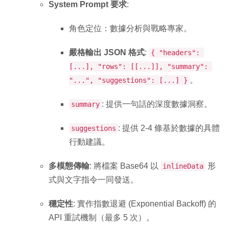
System Prompt 要求
:
角色定位：數據分析與戰略專家。
嚴格輸出 JSON 格式
:
{ "headers":
[...], "rows": [[...]], "summary":
。
"...", "suggestions": [...] }
: 提供一句話的深度數據洞察。
summary
: 提供 2-4 條基於數據的具體
suggestions
行動建議。
多模態傳輸
: 將檔案 Base64 以
形
inlineData
式與文字指令一同發送。
穩定性
: 實作指數退避 (Exponential Backoff) 的
API 重試機制（最多 5 次）。