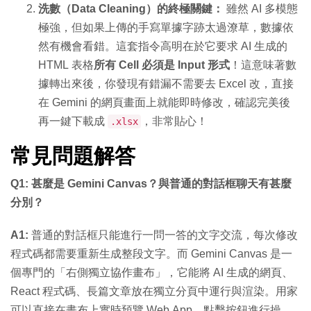
洗數（Data Cleaning）的終極關鍵：
雖然 AI 多模態
極強，但如果上傳的手寫單據字跡太過潦草，數據依
然有機會看錯。這套指令高明在於它要求 AI 生成的
HTML 表格
所有 Cell 必須是 Input 形式
！這意味著數
據轉出來後，你發現有錯漏不需要去 Excel 改，直接
在 Gemini 的網頁畫面上就能即時修改，確認完美後
再一鍵下載成
，非常貼心！
.xlsx
常見問題解答
Q1: 甚麼是 Gemini Canvas？與普通的對話框聊天有甚麼
分別？
A1:
普通的對話框只能進行一問一答的文字交流，每次修改
程式碼都需要重新生成整段文字。而 Gemini Canvas 是一
個專門的「右側獨立協作畫布」，它能將 AI 生成的網頁、
React 程式碼、長篇文章放在獨立分頁中運行與渲染。用家
可以直接在畫布上實時預覽 Web App、點擊按鈕進行操