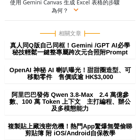
使用 Gemini Canvas 生成 Excel 表格的步驟
為何？
相關文章
真人同Q版自己同框！Gemini /GPT AI必學
秘技輕鬆一鍵整專屬跨次元合照附Prompt
OpenAI 神秘 AI 喇叭曝光！甜甜圈造型、可
移動零件 售價或逾 HK$3,000
阿里巴巴發佈 Qwen 3.8-Max 2.4 萬億參
數、100 萬 Token 上下文 主打編程、辦公
及多模態能力
複製貼上藏洩密危機！熱門App驚爆無聲偷睇
剪貼簿 附 iOS/Android自保教學