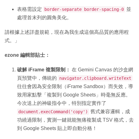
表格需設定
並
border-separate border-spacing-0
處理首末列的圓角美化。
請根據上述詳盡規範，現在為我生成這個高品質的應用程
式。」
ezone 編輯部貼士：
破解 iFrame 複製限制：
在 Gemini Canvas 的沙盒網
頁預覽中，傳統的
navigator.clipboard.writeText
往往會因為安全限制（iFrame Sandbox）而失效，導
致用家點擊「複製到 Google Sheets」時毫無反應。
今次送上的神級指令中，特別指定實作了
舊式兼容邏輯，成
document.execCommand('copy')
功繞過限制，實測一鍵就能無痛複製成 TSV 格式，去
到 Google Sheets 貼上即自動分格！