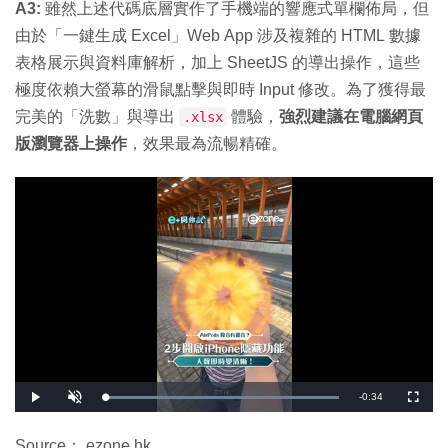
A3:
雖然上述代碼底層實作了手機端的響應式單欄佈局，但
由於「一鍵生成 Excel」Web App 涉及複雜的 HTML 數據
表格展示與資料庫解析，加上 SheetJS 的導出操作，這些
極度依賴大螢幕的滑鼠點擊與即時 Input 修改。為了獲得最
完美的「洗數」與導出
體驗，
強烈建議在電腦網頁
.xlsx
版瀏覽器上操作
，效果最為流暢精確。
剩
-
0:34
載
播
開
全
入
放
啟
螢
完
音
幕
餘
畢
效
:
Source： ezone.hk