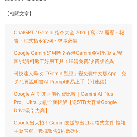
1
時
0
0
.
間
【相關文章】
0
0
%
ChatGPT / Gemini 指令大全 2026 | 寫 CV 履歷・報
告・程式指令範例・求職必備
Google Gemini好用嗎？香港Gemini免VPN寫文/整
圖/找資料返工好用工具！睇清免費/收費版差異
科技達人爆改「Gemini聖經」變免費中文版App！免
睇71頁說明書AI Prompt更易上手【附連結】
Google AI 訂閱香港收費比較｜Gemini AI Plus、
Pro、Ultra 功能全面拆解【送5TB大容量Google
Drive吸引力高】
Google出大招！Gemini支援導出11種格式文件 複雜
手寫表單、數據報告1秒數碼化