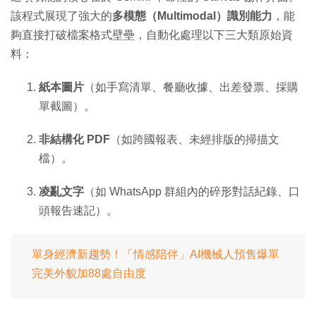
該程式展現了強大的
多模態（Multimodal）識別能力
，能
夠直接打破檔案格式壁壘，自動化處理以下三大類原始資
料：
紙本圖片
（如手寫清單、餐廳收據、出差發票、採購
單截圖）。
非結構化 PDF
（如跨國報表、未經排版的掃描文
檔）。
凌亂文字
（如 WhatsApp 群組內的碎形對話紀錄、口
頭報告速記）。
單身經濟新趨勢！「情感陪伴」AI機械人預售爆單
完美外貌加88處自由度