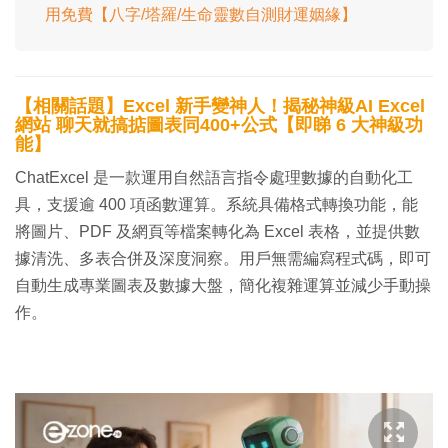
用免費【八字/塔羅/生命靈數自測財運姻緣】
【相關話題】Excel 新手變神人！揭秘神級AI Excel
網站 聊天就搞掂圖表同400+公式【即睇 6 大神級功
能】
ChatExcel 是一款運用自然語言指令處理數據的自動化工
具，支援逾 400 項函數運算。系統具備格式轉換功能，能
將圖片、PDF 及網頁等檔案轉化為 Excel 表格，並提供數
據清洗、多表合併及深度洞察。用戶無需編寫程式碼，即可
自動生成專業圖表及數據大盤，簡化複雜運算並減少手動操
作。