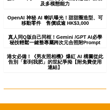
及多模態能力
OpenAI 神秘 AI 喇叭曝光！甜甜圈造型、可
移動零件 售價或逾 HK$3,000
真人同Q版自己同框！Gemini /GPT AI必學
秘技輕鬆一鍵整專屬跨次元合照附Prompt
港女必備！《男友照相機》爆紅 AI 構圖從此
告別「影到我肥」的世紀爭拗【附免費使用
連結】