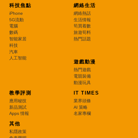
科技焦點
網絡生活
iPhone
網絡熱話
5G流動
生活情報
電腦
筍買着數
數碼
旅遊筍料
智能家居
熱門話題
科技
汽車
人工智能
遊戲動漫
熱門遊戲
電競裝備
動漫玩具
教學評測
IT TIMES
應用秘技
業界頭條
新品測試
AI 策略
Apps 情報
名家專欄
其他
私隱政策
免責聲明