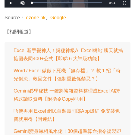
剩
-
0:34
載
播
開
全
入
放
啟
螢
完
音
幕
餘
畢
效
:
Source：
ezone.hk
、
Google
1
時
0
0
.
間
【相關報道】
0
0
%
Excel 新手變神人！揭秘神級AI Excel網站 聊天就搞
掂圖表同400+公式【即睇 6 大神級功能】
Word / Excel 做做下死機「無存檔」？ 教 1 招「時
光倒流」救回文件【強制重啟係禁忌？】
Gemini必學秘技 一鍵將複雜資料整理成Excel AI跨
格式讀取資料【附指令Copy即用】
唔使再用 Excel 網民自製壽司郎App爆紅 免安裝免
費就用得【附連結】
Gemini變身睇相風水佬！30個超準算命指令複製即