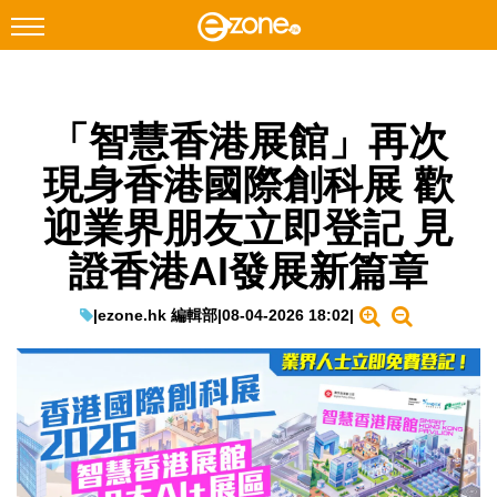
搜尋
「智慧香港展館」再次
Facebook
Instagram
現身香港國際創科展 歡
科技焦點
迎業界朋友立即登記 見
網絡生活
證香港AI發展新篇章
遊戲動漫
教學評測
|
ezone.hk 編輯部
|
08-04-2026 18:02
|
EduTech
IT Times
生成式AI與雲端應用
Enterprise Digital Transformation