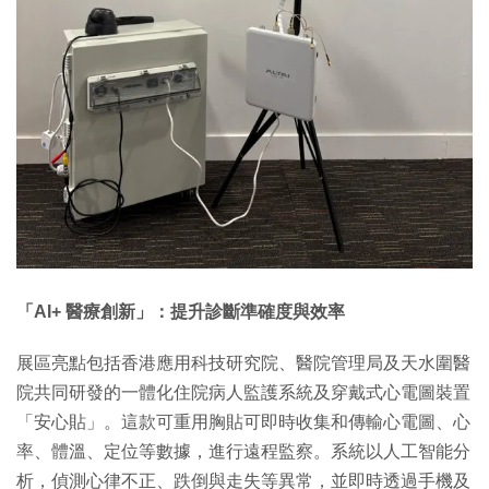
「AI+ 醫療創新」：提升診斷準確度與效率
展區亮點包括香港應用科技研究院、醫院管理局及天水圍醫
院共同研發的一體化住院病人監護系統及穿戴式心電圖裝置
「安心貼」。這款可重用胸貼可即時收集和傳輸心電圖、心
率、體溫、定位等數據，進行遠程監察。系統以人工智能分
析，偵測心律不正、跌倒與走失等異常，並即時透過手機及