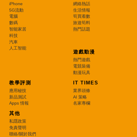
iPhone
網絡熱話
5G流動
生活情報
電腦
筍買着數
數碼
旅遊筍料
智能家居
熱門話題
科技
汽車
人工智能
遊戲動漫
熱門遊戲
電競裝備
動漫玩具
教學評測
IT TIMES
應用秘技
業界頭條
新品測試
AI 策略
Apps 情報
名家專欄
其他
私隱政策
免責聲明
聯絡/關於我們