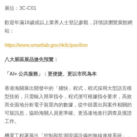
展位：3C-C01
歡迎年滿18歲或以上業界人士登記參觀，詳情請瀏覽展館網
站：
https://www.smartlab.gov.hk/tc/pavilion
八大展區展品搶先預覽：
「AI+ 公共服務」：更便捷、更以市民為本
香港海關展出開發中的「捕快」程式，程式採用大型語言模
型技術，只需輸入簡單指令，程式便可根據指令要求，高效
而全面地分析電子裝置內的數據，從中篩選出與案件相關的
可疑訊息，協助海關人員更準確、更迅速地進行調查及搜證
工作。
機電工程署展出「控制和監測現場設備的無線連接系統」，