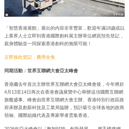
「智慧香港展館」展出的內容非常豐富，歡迎年滿18歲或以
上業界人士立即到香港國際創科展主辦單位網頁預先登記，
親身體驗並一同探索香港創科的無限可能！
立即按此登記，費用全免
同期活動：世界互聯網大會亞太峰會
香港繼去年首次主辦世界互聯網大會亞太峰會後，今年將於
4月13至14日再次在香港會議展覽中心舉辦這項國際互聯網
旗艦盛事。峰會由世界互聯網大會主辦、香港特別行政區政
府承辦及創新科技及工業局協辦，預計吸引全球各地的政商
領袖、國際組織代表及專家學者雲集香港。
2026年亞太峰會以「數智賦能 創新發展——攜手構建網