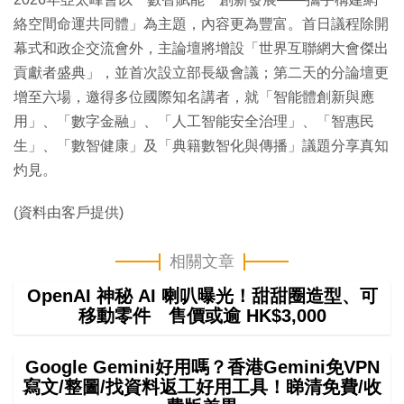
絡空間命運共同體」為主題，內容更為豐富。首日議程除開
幕式和政企交流會外，主論壇將增設「世界互聯網大會傑出
貢獻者盛典」，並首次設立部長級會議；第二天的分論壇更
增至六場，邀得多位國際知名講者，就「智能體創新與應
用」、「數字金融」、「人工智能安全治理」、「智惠民
生」、「數智健康」及「典籍數智化與傳播」議題分享真知
灼見。
(資料由客戶提供)
相關文章
OpenAI 神秘 AI 喇叭曝光！甜甜圈造型、可
移動零件 售價或逾 HK$3,000
Google Gemini好用嗎？香港Gemini免VPN
寫文/整圖/找資料返工好用工具！睇清免費/收