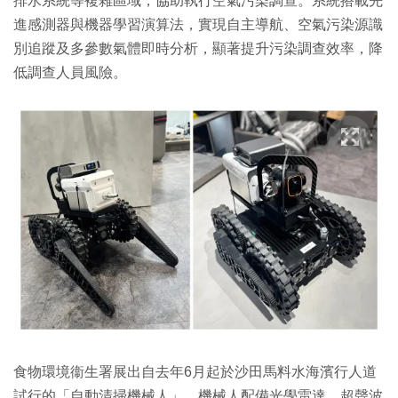
排水系統等複雜區域，協助執行空氣污染調查。系統搭載先
進感測器與機器學習演算法，實現自主導航、空氣污染源識
別追蹤及多參數氣體即時分析，顯著提升污染調查效率，降
低調查人員風險。
食物環境衞生署展出自去年6月起於沙田馬料水海濱行人道
試行的「自動清掃機械人」。機械人配備光學雷達、超聲波