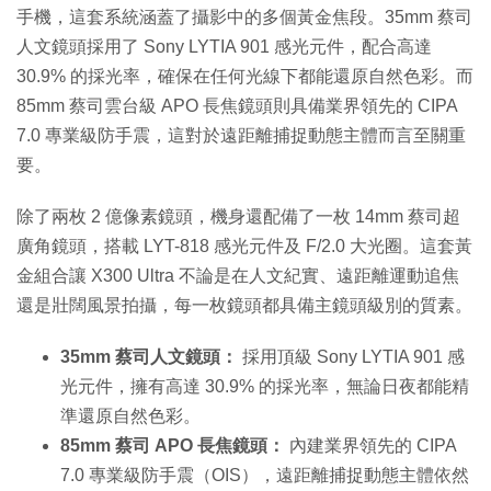
手機，這套系統涵蓋了攝影中的多個黃金焦段。35mm 蔡司
人文鏡頭採用了 Sony LYTIA 901 感光元件，配合高達
30.9% 的採光率，確保在任何光線下都能還原自然色彩。而
85mm 蔡司雲台級 APO 長焦鏡頭則具備業界領先的 CIPA
7.0 專業級防手震，這對於遠距離捕捉動態主體而言至關重
要。
除了兩枚 2 億像素鏡頭，機身還配備了一枚 14mm 蔡司超
廣角鏡頭，搭載 LYT-818 感光元件及 F/2.0 大光圈。這套黃
金組合讓 X300 Ultra 不論是在人文紀實、遠距離運動追焦
還是壯闊風景拍攝，每一枚鏡頭都具備主鏡頭級別的質素。
35mm 蔡司人文鏡頭：
採用頂級 Sony LYTIA 901 感
光元件，擁有高達 30.9% 的採光率，無論日夜都能精
準還原自然色彩。
85mm 蔡司 APO 長焦鏡頭：
內建業界領先的 CIPA
7.0 專業級防手震（OIS），遠距離捕捉動態主體依然