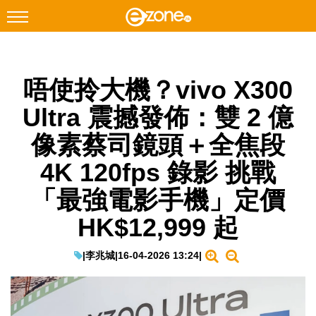
搜尋
唔使拎大機？vivo X300
Facebook
Instagram
Ultra 震撼發佈：雙 2 億
科技焦點
像素蔡司鏡頭＋全焦段
網絡生活
4K 120fps 錄影 挑戰
遊戲動漫
「最強電影手機」定價
教學評測
HK$12,999 起
EduTech
IT Times
|
李兆城
|
16-04-2026 13:24
|
生成式AI與雲端應用
Enterprise Digital Transformation