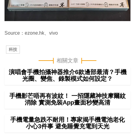
Source：ezone.hk、vivo
科技
相關文章
演唱會手機拍攝神器推介6款邊部最清？手機
光圈、變焦、錄製模式如何設定？
手機影芒唔再有波紋！ 一招隱藏神技摩爾紋
消除 實測免裝App畫面秒變高清
手機電量急跌不耐用！專家揭手機電池老化
小心3件事 避免睡覺充電到天光