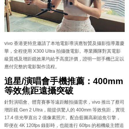
vivo 香港更特意邀請了本地電影導演應智贇及攝影指導蕭慶
華，全程使用 X300 Ultra 拍攝微電影。專業團隊對其電影
級質感及增距鏡效果均給予高度評價，證明一部手機已足以
應付完整的電影製作流程。
追星/演唱會手機推薦：400mm
等效焦距遠攝突破
針對演唱會、體育賽事等遠距離拍攝需求，vivo 推出了蔡司
增距鏡 Gen 2 Ultra，能提供驚人的 400mm 等效焦距，實現
17.4 倍光學直出 2 億像素照片。配合藍圖高刷追焦引擎，
即便在 4K 120fps 錄影時，也能進行 60fps 的相機級主體追