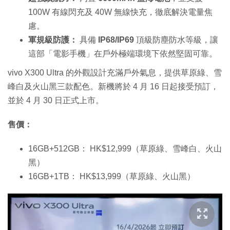
100W 有線閃充及 40W 無線快充，徹底解決電量焦
慮。
軍規級防護：
具備
IP68/IP69
頂級防塵防水等級，讓
這部「電影手機」在戶外極端環境下依然堅固可靠。
vivo X300 Ultra 的外觀設計充滿戶外氣息，提供草原綠、雪
峰白及火山黑三款配色。新機將於 4 月 16 日起接受預訂，
並於 4 月 30 日正式上市。
售價：
16GB+512GB： HK$12,999（草原綠、雪峰白、火山
黑）
16GB+1TB： HK$13,999（草原綠、火山黑）