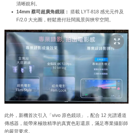
清晰銳利。
14mm 蔡司超廣角鏡頭：
搭載 LYT-818 感光元件及
F/2.0 大光圈，輕鬆應付壯闊風景與狹窄空間。
此外，新機首次引入「vivo 原色鏡頭」，配合 12 光譜通道
傳感器，能帶來極致精準的真實色彩還原，滿足專業攝影師
的嚴苛要求。