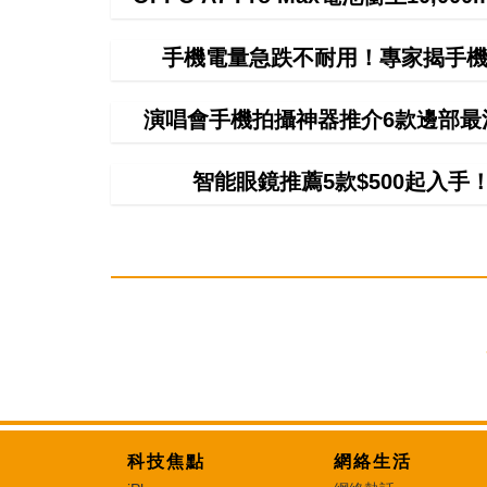
手機電量急跌不耐用！專家揭手機
演唱會手機拍攝神器推介6款邊部最
智能眼鏡推薦5款$500起入
科技焦點
網絡生活