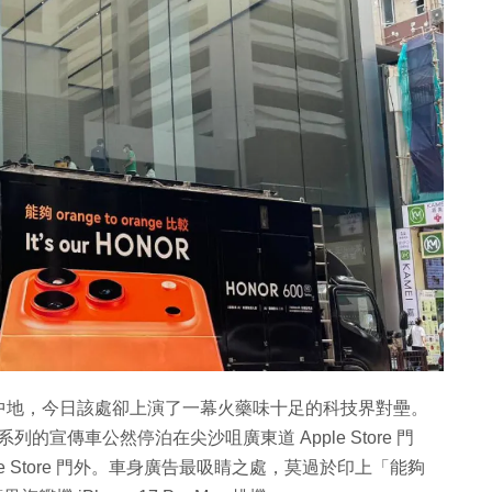
中地，今日該處卻上演了一幕火藥味十足的科技界對壘。
系列的宣傳車公然停泊在尖沙咀廣東道 Apple Store 門
le Store 門外。車身廣告最吸睛之處，莫過於印上「能夠