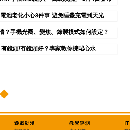
電池老化小心3件事 避免睡覺充電到天光
清？手機光圈、變焦、錄製模式如何設定？
手！有鏡頭/冇鏡頭好？專家教你揀啱心水
遊戲動漫
教學評測
I