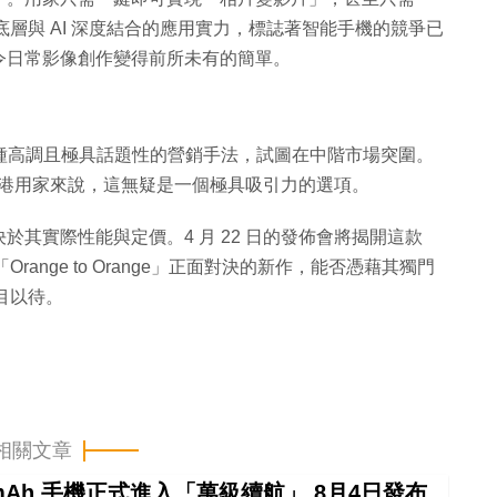
底層與 AI 深度結合的應用實力，標誌著智能手機的競爭已
令日常影像創作變得前所未有的簡單。
R 以這種高調且極具話題性的營銷手法，試圖在中階市場突圍。
的香港用家來說，這無疑是一個極具吸引力的選項。
其實際性能與定價。4 月 22 日的發佈會將揭開這款
ange to Orange」正面對決的新作，能否憑藉其獨門
目以待。
相關文章
000mAh 手機正式進入「萬級續航」 8月4日發布