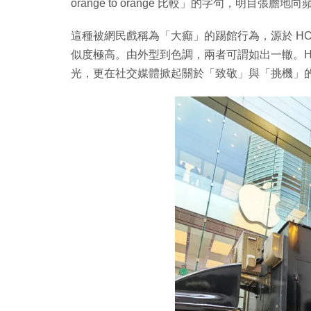
orange to orange 比較」的字句，明目張膽地向蘋果
這種被網民戲稱為「大癲」的踢館行為，源於 HO
似度極高。由外型到色調，兩者可謂如出一轍。H
光，更在社交媒體掀起關於「致敬」與「挑機」