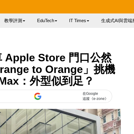
教學評測
EduTech
IT Times
生成式AI與雲端
 Apple Store 門口公然
nge to Orange」挑機
Pro Max：外型似到足？
在Google
追蹤《e-zone》