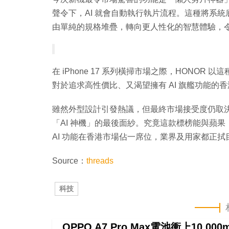
聲令下，AI 就會自動執行執片流程。這種將系統
由單純的規格堆疊，轉向更人性化的智慧體驗，
在 iPhone 17 系列橫掃市場之際，HONO
對於追求高性價比、又渴望擁有 AI 旗艦功能
雖然外型設計引發熱議，但最終市場接受度仍取決於
「AI 神機」的最後面紗。究竟這款標榜能與蘋果「Or
AI 功能在香港市場佔一席位，業界及用家都正拭
Source：
threads
科技
OPPO A7 Pro Max電池衝上10,