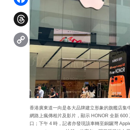
Facebook
Threads
Copy
Link
香港廣東道一向是各大品牌建立形象的旗艦店集
網路上瘋傳相片及影片，顯示 HONOR 全新 600 
口；下午 4 時，記者亦發現該車轉至銅鑼灣 App