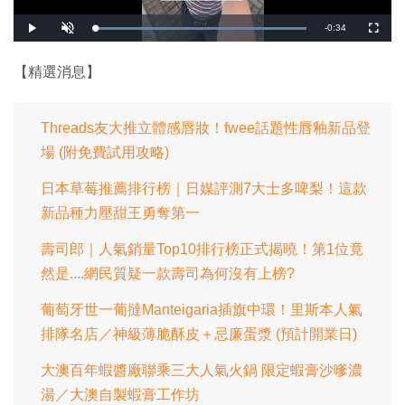
剩
-
0:34
載
播
開
全
入
放
啟
螢
完
音
幕
餘
畢
效
:
【精選消息】
1
時
0
0
.
間
0
0
Threads友大推立體感唇妝！fwee話題性唇釉新品登
%
場 (附免費試用攻略)
日本草莓推薦排行榜｜日媒評測7大士多啤梨！這款
新品種力壓甜王勇奪第一
壽司郎｜人氣銷量Top10排行榜正式揭曉！第1位竟
然是....網民質疑一款壽司為何沒有上榜?
葡萄牙世一葡撻Manteigaria插旗中環！里斯本人氣
排隊名店／神級薄脆酥皮＋忌廉蛋漿 (預計開業日)
大澳百年蝦醬廠聯乘三大人氣火鍋 限定蝦膏沙嗲濃
湯／大澳自製蝦膏工作坊