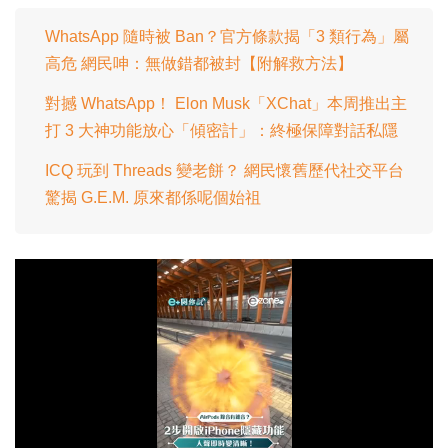
WhatsApp 隨時被 Ban？官方條款揭「3 類行為」屬
高危 網民呻：無做錯都被封【附解救方法】
對撼 WhatsApp！ Elon Musk「XChat」本周推出主
打 3 大神功能放心「傾密計」：終極保障對話私隱
ICQ 玩到 Threads 變老餅？ 網民懷舊歷代社交平台
驚揭 G.E.M. 原來都係呢個始祖