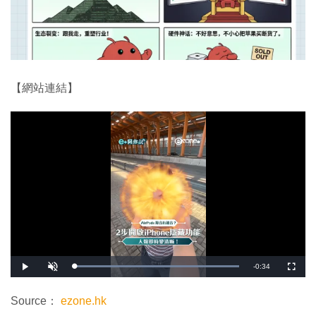
【網站連結】
剩
-
0:34
載
播
開
全
入
放
啟
螢
完
音
幕
餘
畢
效
:
Source：
ezone.hk
1
時
0