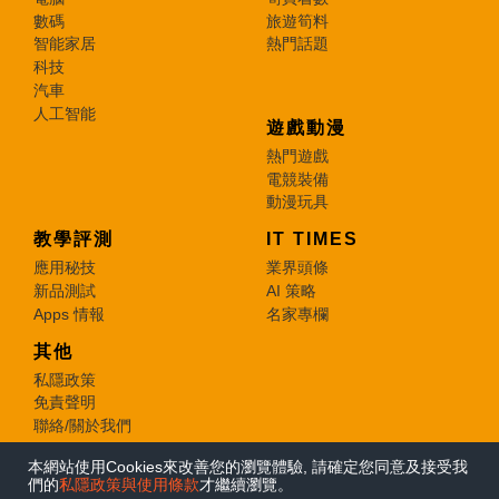
數碼
旅遊筍料
智能家居
熱門話題
科技
汽車
人工智能
遊戲動漫
熱門遊戲
電競裝備
動漫玩具
教學評測
IT TIMES
應用秘技
業界頭條
新品測試
AI 策略
Apps 情報
名家專欄
其他
私隱政策
免責聲明
聯絡/關於我們
本網站使用Cookies來改善您的瀏覽體驗, 請確定您同意及接受我
© 2026 e-zone. All Rights Reserved.
們的
私隱政策與使用條款
才繼續瀏覽。