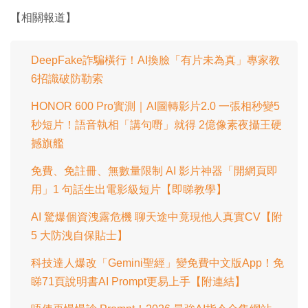
0
.
間
【相關報道】
0
0
%
DeepFake詐騙橫行！AI換臉「有片未為真」專家教
6招識破防勒索
HONOR 600 Pro實測｜AI圖轉影片2.0 一張相秒變5
秒短片！語音執相「講句嘢」就得 2億像素夜攝王硬
撼旗艦
免費、免註冊、無數量限制 AI 影片神器「開網頁即
用」1 句話生出電影級短片【即睇教學】
AI 驚爆個資洩露危機 聊天途中竟現他人真實CV【附
5 大防洩自保貼士】
科技達人爆改「Gemini聖經」變免費中文版App！免
睇71頁說明書AI Prompt更易上手【附連結】