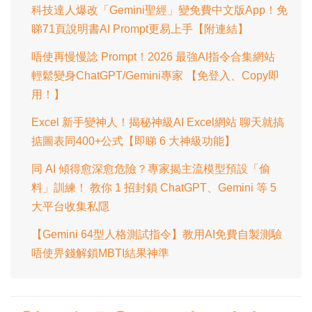
科技達人爆改「Gemini聖經」變免費中文版App！免
睇71頁說明書AI Prompt更易上手【附連結】
唔使再慢慢諗 Prompt！2026 最強AI指令合集網站
輕鬆變身ChatGPT/Gemini專家 【免登入、Copy即
用！】
Excel 新手變神人！揭秘神級AI Excel網站 聊天就搞
掂圖表同400+公式【即睇 6 大神級功能】
同 AI 傾得愈深愈危險？專家揭主流模型預設「偷
料」訓練！ 教你 1 招封鎖 ChatGPT、Gemini 等 5
大平台收集私隱
【Gemini 64型人格測試指令】教用AI免費自製測驗
唔使畀錢解鎖MBTI結果神準