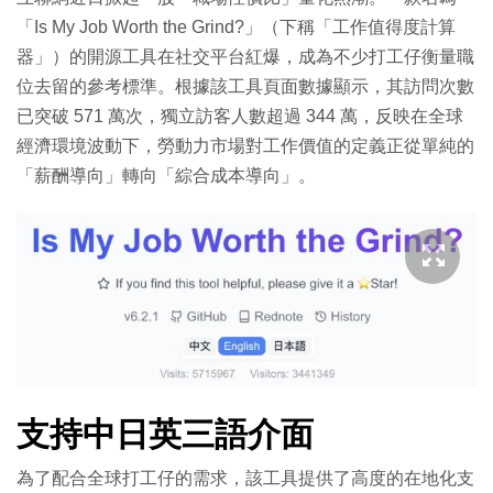
「Is My Job Worth the Grind?」（下稱「工作值得度計算
器」）的開源工具在社交平台紅爆，成為不少打工仔衡量職
位去留的參考標準。根據該工具頁面數據顯示，其訪問次數
已突破 571 萬次，獨立訪客人數超過 344 萬，反映在全球
經濟環境波動下，勞動力市場對工作價值的定義正從單純的
「薪酬導向」轉向「綜合成本導向」。
支持中日英三語介面
為了配合全球打工仔的需求，該工具提供了高度的在地化支