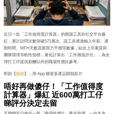
近日一款「工作值得度計算器」的開源工具於社交平台爆
紅，累計訪問次數突破571萬次。該工具透過輸入年薪、通
勤時間、WFH天數及購買力平價等數據，結合上司素質與
團隊環境等軟性指標，量化計算出「工作價值評分」，為全
球打工仔提供薪酬以外的職場性價比參考。
即刻【
按此
】，用 App 睇更多產品開箱影片
唔好再做傻仔！「工作值得度
計算器」爆紅 近600萬打工仔
睇評分決定去留
互聯網近日掀起一股「職場性價比」量化熱潮。一款名為