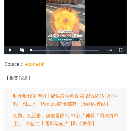
剩
-
0:34
載
播
開
全
入
放
啟
螢
完
音
幕
餘
畢
效
:
Source：
ezone.hk
1
時
0
0
.
間
【相關報道】
0
0
%
唔使嘥錢嘥時間！揭秘最強免費 AI 資源網站 I AI 課
程、AI工具、Podcast簡要都有 【附網站連結】
免費、免註冊、無數量限制 AI 影片神器「開網頁即
用」1 句話生出電影級短片【即睇教學】