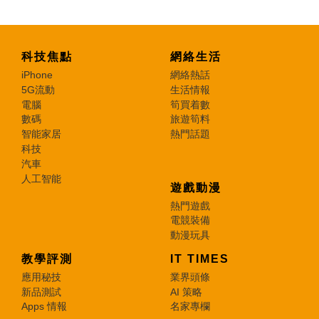
科技焦點
網絡生活
iPhone
網絡熱話
5G流動
生活情報
電腦
筍買着數
數碼
旅遊筍料
智能家居
熱門話題
科技
汽車
人工智能
遊戲動漫
熱門遊戲
電競裝備
動漫玩具
教學評測
IT TIMES
應用秘技
業界頭條
新品測試
AI 策略
Apps 情報
名家專欄