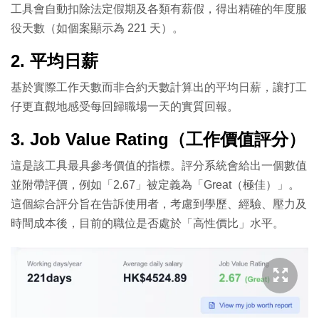
工具會自動扣除法定假期及各類有薪假，得出精確的年度服
役天數（如個案顯示為 221 天）。
2. 平均日薪
基於實際工作天數而非合約天數計算出的平均日薪，讓打工
仔更直觀地感受每回歸職場一天的實質回報。
3. Job Value Rating（工作價值評分）
這是該工具最具參考價值的指標。評分系統會給出一個數值
並附帶評價，例如「2.67」被定義為「Great（極佳）」。
這個綜合評分旨在告訴使用者，考慮到學歷、經驗、壓力及
時間成本後，目前的職位是否處於「高性價比」水平。