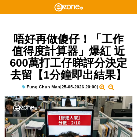
唔好再做傻仔！「工作
值得度計算器」爆紅 近
600萬打工仔睇評分決定
去留【1分鐘即出結果】
|
Fung Chun Man
|
25-05-2026 20:00
|