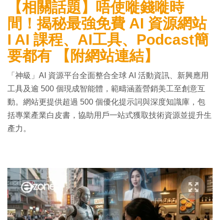
【相關話題】唔使嘥錢嘥時
間！揭秘最強免費 AI 資源網站
I AI 課程、AI工具、Podcast簡
要都有 【附網站連結】
「神級」AI 資源平台全面整合全球 AI 活動資訊、新興應用
工具及逾 500 個現成智能體，範疇涵蓋營銷美工至創意互
動。網站更提供超過 500 個優化提示詞與深度知識庫，包
括專業產業白皮書，協助用戶一站式獲取技術資源並提升生
產力。