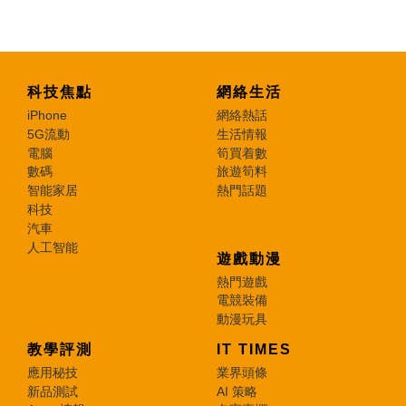
科技焦點
網絡生活
iPhone
網絡熱話
5G流動
生活情報
電腦
筍買着數
數碼
旅遊筍料
智能家居
熱門話題
科技
汽車
人工智能
遊戲動漫
熱門遊戲
電競裝備
動漫玩具
教學評測
IT TIMES
應用秘技
業界頭條
新品測試
AI 策略