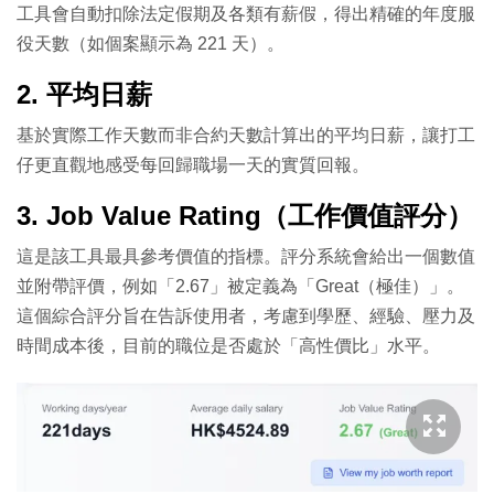
工具會自動扣除法定假期及各類有薪假，得出精確的年度服
役天數（如個案顯示為 221 天）。
2. 平均日薪
基於實際工作天數而非合約天數計算出的平均日薪，讓打工
仔更直觀地感受每回歸職場一天的實質回報。
3. Job Value Rating（工作價值評分）
這是該工具最具參考價值的指標。評分系統會給出一個數值
並附帶評價，例如「2.67」被定義為「Great（極佳）」。
這個綜合評分旨在告訴使用者，考慮到學歷、經驗、壓力及
時間成本後，目前的職位是否處於「高性價比」水平。