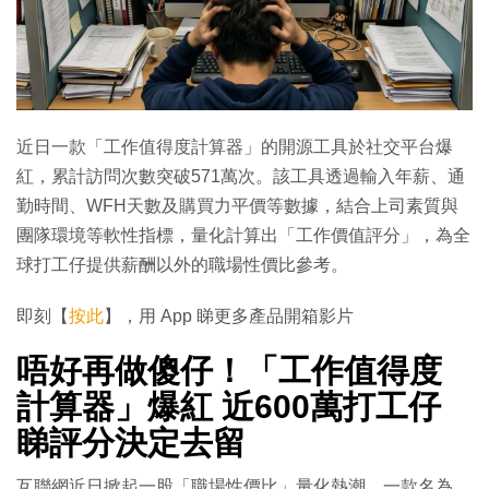
近日一款「工作值得度計算器」的開源工具於社交平台爆
紅，累計訪問次數突破571萬次。該工具透過輸入年薪、通
勤時間、WFH天數及購買力平價等數據，結合上司素質與
團隊環境等軟性指標，量化計算出「工作價值評分」，為全
球打工仔提供薪酬以外的職場性價比參考。
即刻【
按此
】，用 App 睇更多產品開箱影片
唔好再做傻仔！「工作值得度
計算器」爆紅 近600萬打工仔
睇評分決定去留
互聯網近日掀起一股「職場性價比」量化熱潮。一款名為