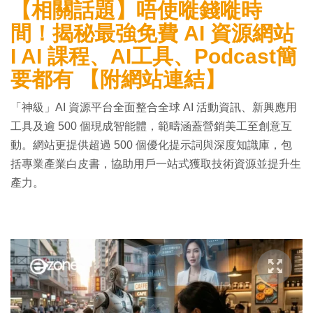
【相關話題】唔使嘥錢嘥時
間！揭秘最強免費 AI 資源網站
I AI 課程、AI工具、Podcast簡
要都有 【附網站連結】
「神級」AI 資源平台全面整合全球 AI 活動資訊、新興應用
工具及逾 500 個現成智能體，範疇涵蓋營銷美工至創意互
動。網站更提供超過 500 個優化提示詞與深度知識庫，包
括專業產業白皮書，協助用戶一站式獲取技術資源並提升生
產力。