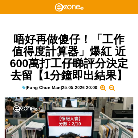
唔好再做傻仔！「工作
值得度計算器」爆紅 近
600萬打工仔睇評分決定
去留【1分鐘即出結果】
|
Fung Chun Man
|
25-05-2026 20:00
|