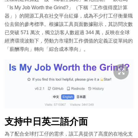
「Is My Job Worth the Grind?」（下稱「工作值得度計算
器」）的開源工具在社交平台紅爆，成為不少打工仔衡量職
位去留的參考標準。根據該工具頁面數據顯示，其訪問次數
已突破 571 萬次，獨立訪客人數超過 344 萬，反映在全球
經濟環境波動下，勞動力市場對工作價值的定義正從單純的
「薪酬導向」轉向「綜合成本導向」。
支持中日英三語介面
為了配合全球打工仔的需求，該工具提供了高度的在地化支