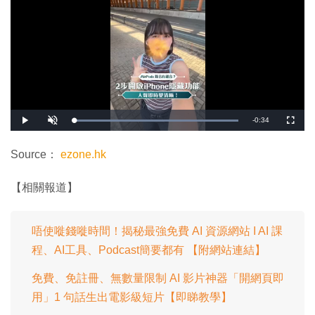
剩
-
0:34
載
播
開
全
入
放
啟
螢
完
音
幕
餘
畢
效
:
Source：
ezone.hk
1
時
0
0
.
間
【相關報道】
0
0
%
唔使嘥錢嘥時間！揭秘最強免費 AI 資源網站 I AI 課
程、AI工具、Podcast簡要都有 【附網站連結】
免費、免註冊、無數量限制 AI 影片神器「開網頁即
用」1 句話生出電影級短片【即睇教學】