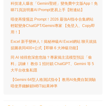
科技達人爆改「Gemini聖經」變免費中文版App！免
睇71頁說明書AI Prompt更易上手【附連結】
唔使再慢慢諗 Prompt！2026 最強AI指令合集網站
輕鬆變身ChatGPT/Gemini專家 【免登入、Copy即
用！】
Excel 新手變神人！揭秘神級AI Excel網站 聊天就搞
掂圖表同400+公式【即睇 6 大神級功能】
同 AI 傾得愈深愈危險？專家揭主流模型預設「偷
料」訓練！ 教你 1 招封鎖 ChatGPT、Gemini 等 5
大平台收集私隱
【Gemini 64型人格測試指令】教用AI免費自製測驗
唔使畀錢解鎖MBTI結果神準