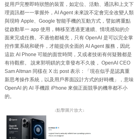
捉用戶完整即時狀態的裝置，如定位、活動、通訊和上文下
理資訊都一一掌握外，AI Agent 未來說不定會完全改變人類
與現時 Apple、Google 智能手機的互動方式，譬如將重點
從啟動單一 app 使用，轉移至透過更連續、情境感知的介
面來完成任務。不過他都補充，只有 OpenAI 是可以完全掌
控作業系統和硬件，才能提供全面的 AI Agent 服務，因此
這款 AI Phone 可能的面世時間，又或者技術有何疑難都是
有待觀察。 說來郭明錤的文章發布不久後， OpenAI CEO
Sam Altman 同樣在 X 出 post 表示：「現在似乎是認真重
新思考操作系統，以及用戶界面設計方式的好時機」，意味
OpenAI 的 AI 手機跟 iPhone 來個正面競爭的機率都不小
的。
↓點擊圖片放大↓