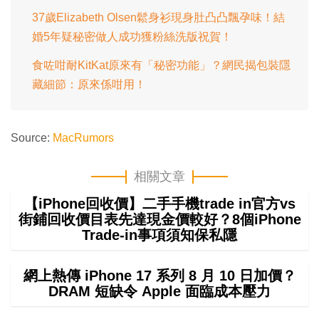
37歲Elizabeth Olsen鬆身衫現身肚凸凸飄孕味！結
婚5年疑秘密做人成功獲粉絲洗版祝賀！
食咗咁耐KitKat原來有「秘密功能」？網民揭包裝隱
藏細節：原來係咁用！
Source:
MacRumors
相關文章
【iPhone回收價】二手手機trade in官方vs
街鋪回收價目表先達現金價較好？8個iPhone
Trade-in事項須知保私隱
網上熱傳 iPhone 17 系列 8 月 10 日加價？
DRAM 短缺令 Apple 面臨成本壓力