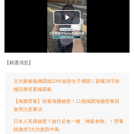
播
放
影
片
【精選消息】
古天樂被瘋傳隱婚10年秘密生子傳聞！親曝28字終
極回應答案極霸氣
【海膽營養】探索海膽秘密！11個揭開海膽營養與
食用注意事項
日本人長壽秘密？旅行必食一種「神級食物」！營養
師激推3大功效防中風