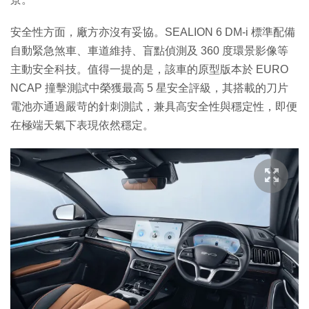
安全性方面，廠方亦沒有妥協。SEALION 6 DM-i 標準配備
自動緊急煞車、車道維持、盲點偵測及 360 度環景影像等
主動安全科技。值得一提的是，該車的原型版本於 EURO
NCAP 撞擊測試中榮獲最高 5 星安全評級，其搭載的刀片
電池亦通過嚴苛的針刺測試，兼具高安全性與穩定性，即便
在極端天氣下表現依然穩定。