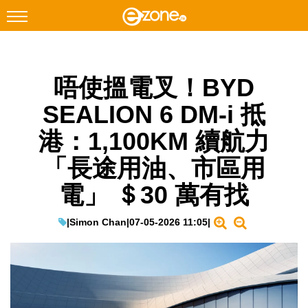
搜尋
唔使搵電叉！BYD
Facebook
Instagram
SEALION 6 DM-i 抵
科技焦點
港：1,100KM 續航力
網絡生活
「長途用油、市區用
遊戲動漫
電」 ＄30 萬有找
教學評測
EduTech
|
Simon Chan
|
07-05-2026 11:05
|
IT Times
生成式AI與雲端應用
Enterprise Digital Transformation