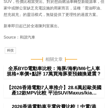
SUV，性價比相當突出。對於想由燃油車轉型新能源車，但
家中或辦公室缺乏充電設施的用家而言，這種「需油即油、
想充就充」的靈活模式，無疑提供了更理性的過渡方案。
新車即日起已於全港陳列室展出。
Source：和諧汽車
科技
相關文章
全系BYD電動車比較︰海豚/海豹/M6七人車
規格+車價+點評 17萬買海豚要預錢換避震？
【2026香港電動7人車推介】28.6萬起歐美國
產12款MPV比較 平治SUV/Maxus/kia…
2026香港電動車充電收費比較！中電/港