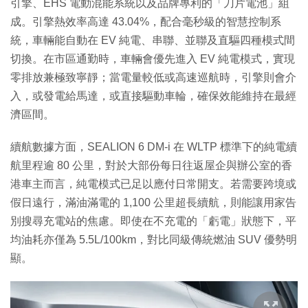
引擎、EHS 電動混能系統以及品牌專利的「刀片電池」組
成。引擎熱效率高達 43.04%，配合毫秒級的智慧控制系
統，車輛能自動在 EV 純電、串聯、並聯及直驅四種模式間
切換。在市區通勤時，車輛會優先進入 EV 純電模式，實現
零排放兼極致寧靜；當電量較低或高速巡航時，引擎則會介
入，或發電給馬達，或直接驅動車輪，確保效能維持在最經
濟區間。
續航數據方面，SEALION 6 DM-i 在 WLTP 標準下的純電續
航里程逾 80 公里，對於大部份每日往返屋企與辦公室的香
港車主而言，純電模式已足以應付日常開支。若需要跨境或
假日遠行，滿油滿電的 1,100 公里超長續航，則能讓用家告
別搜尋充電站的焦慮。即使在不充電的「虧電」狀態下，平
均油耗亦僅為 5.5L/100km，對比同級傳統燃油 SUV 優勢明
顯。