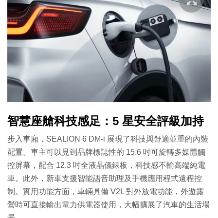
智慧座艙科技感足：5 星安全評級加持
步入車廂，SEALION 6 DM-i 展現了科技與舒適並重的內裝
配置。車主可以見到品牌標誌性的 15.6 吋可旋轉多媒體觸
控屏幕，配合 12.3 吋全液晶儀錶板，科技感不輸高端純電
車。此外，新車支援智能語音助理及手機應用程式遠程控
制。實用功能方面，車輛具備 V2L 對外放電功能，外遊露
營時可直接輸出電力供電器使用，大幅擴展了汽車的生活場
景。