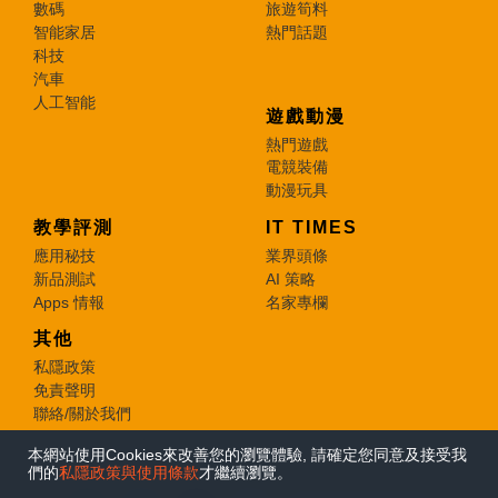
數碼
旅遊筍料
智能家居
熱門話題
科技
汽車
人工智能
遊戲動漫
熱門遊戲
電競裝備
動漫玩具
教學評測
IT TIMES
應用秘技
業界頭條
新品測試
AI 策略
Apps 情報
名家專欄
其他
私隱政策
免責聲明
聯絡/關於我們
本網站使用Cookies來改善您的瀏覽體驗, 請確定您同意及接受我
© 2026 e-zone. All Rights Reserved.
們的
私隱政策與使用條款
才繼續瀏覽。