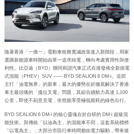
特集
隨著香港「一換一」電動車稅務寬減政策進入新階段，用家
選購新能源車時開始由單一追求純電，轉向考慮實用性與便
利性。比亞迪（BYD）聯同和諧汽車正式在港發佈全新插電
式混能（PHEV）SUV —— BYD SEALION 6 DM-i。這部
主打「油電無界」的新車，最大的優勢在於徹底解決了香港
車主最頭痛的「搵位叉電」問題，其綜合續航力高達 1,100
公里，即使不刻意充電，依然能享受極低能耗的綠色出行。
BYD SEALION 6 DM-i 的核心靈魂在於自研的 DM-i 超級混
能技術。與傳統「以油為主」的混能車不同，這套系統標榜
「以電為主」，大部分市區行車時間都由電力驅動，帶來接