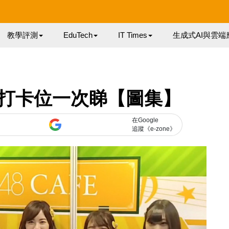
教學評測
EduTech
IT Times
生成式AI與雲端
 四大打卡位一次睇【圖集】
在Google
追蹤《e-zone》