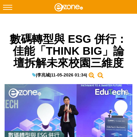
搜尋
數碼轉型與 ESG 併行：
Facebook
Instagram
佳能「THINK BIG」論
科技焦點
壇拆解未來校園三維度
網絡生活
遊戲動漫
|
李兆城
|
11-05-2026 01:34
|
教學評測
EduTech
IT Times
生成式AI與雲端應用
Enterprise Digital Transformation