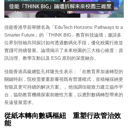
特集
佳能香港早前舉辦名為「EduTech Horizons: Pathways to a
Smarter Future」的「THINK BIG」教育科技論壇，邀請多
位界別領袖共同探討如何透過數碼化手段，優化校園行政並
實踐可持續發展。論壇揭示了未來校園的三大核心維度：資
訊治理、教學互動以及 ESG 原則的深度融合。
佳能香港高級總監孔祥隆先生表示：「在教育界加速轉型的
關鍵時刻，院校需要重新審視既有營運模式，並積極採納更
智能及更可持續的解決方案。」他強調佳能致力建立協作平
台，協助教育機構探索前瞻性方案，以應對數碼轉型帶來的
長遠發展需求。
從紙本轉向數碼樞紐 重塑行政管治效
能