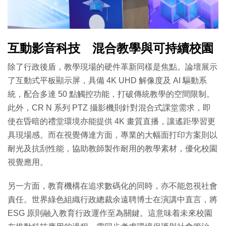
互動影音科技 混合教學與可持續校園
除了行政後盾，教學現場的硬件革新同樣是焦點。論壇展示
了互動式平板顯示屏，具備 4K UHD 解像度及 AI 驅動系
統，配合多達 50 點觸控功能，打破傳統教學的空間限制。
此外，CR N 系列 PTZ 攝影機則針對混合式課堂需求，即
使在昏暗的禮堂環境亦能提供 4K 畫質直播，讓遙距學習更
具現場感。而在視覺傳達方面，專業的大幅面打印方案則以
耐光及抗刮性能，協助教師製作耐用的教學素材，優化校園
視覺應用。
另一方面，教育機構在追求數碼化的同時，亦不能忽視社會
責任。世界綠色組織行政總裁余遠聘博士在演講中直言，將
ESG 原則融入教育行政運作至為關鍵。這意味着未來校園