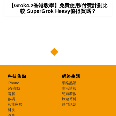
【Grok4.2香港教學】免費使用/付費計劃比
較 SuperGrok Heavy值得買嗎？
科技焦點
網絡生活
iPhone
網絡熱話
5G流動
生活情報
電腦
筍買着數
數碼
旅遊筍料
智能家居
熱門話題
科技
汽車