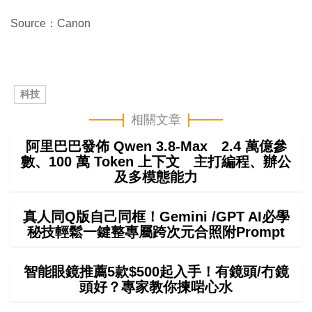
Source：Canon
科技
相關文章
阿里巴巴發佈 Qwen 3.8-Max 2.4 萬億參
數、100 萬 Token 上下文 主打編程、辦公
及多模態能力
真人同Q版自己同框！Gemini /GPT AI必學
秘技輕鬆一鍵整專屬跨次元合照附Prompt
智能眼鏡推薦5款$500起入手！有鏡頭/冇鏡
頭好？專家教你揀啱心水