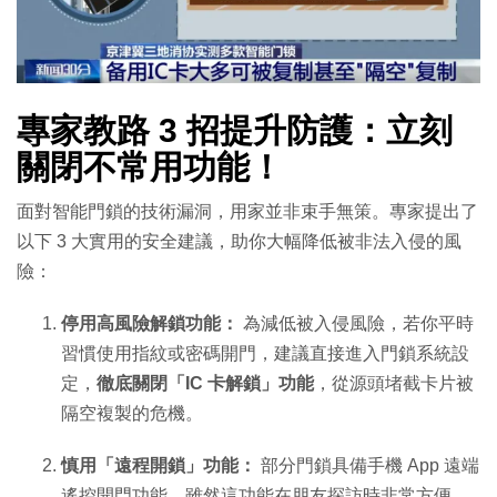
專家教路 3 招提升防護：立刻
關閉不常用功能！
面對智能門鎖的技術漏洞，用家並非束手無策。專家提出了
以下 3 大實用的安全建議，助你大幅降低被非法入侵的風
險：
停用高風險解鎖功能：
為減低被入侵風險，若你平時
習慣使用指紋或密碼開門，建議直接進入門鎖系統設
定，
徹底關閉「IC 卡解鎖」功能
，從源頭堵截卡片被
隔空複製的危機。
慎用「遠程開鎖」功能：
部分門鎖具備手機 App 遠端
遙控開門功能。雖然這功能在朋友探訪時非常方便，