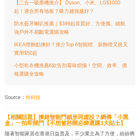
【二合一吸塵機推介】 Dyson、小米、LG$1000
起！適合所有地板？吸力越強越好？
防水藍牙喇叭推薦｜$399起音質好、方便攜、續航
強戶外不易斷電選購攻略
IKEA燈飾點揀好？推介Top 6智能燈、裝飾燈又靚又
實用$50起
小型乾衣機推薦6款告別霉味煩惱！空間、效率、價
格選購全攻略
Source：
快科技
【相關話題】揀錯智能門鎖形同虛設？網傳「小黑
盒」一拍即開門【不想被秒開必睇選購3大貼士】
隨著智能家居在香港日益普及，不少業主為了方便，紛紛將