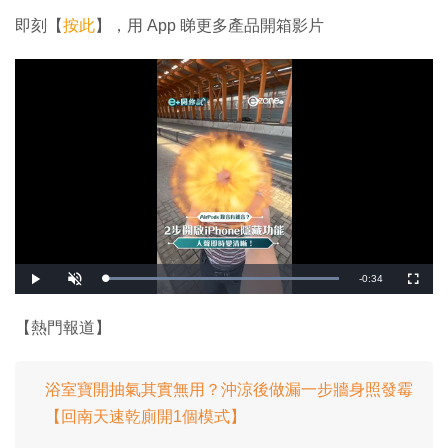
即刻【
按此
】，用 App 睇更多產品開箱影片
剩
-
0:34
載
播
開
全
入
放
啟
螢
完
音
幕
餘
畢
效
:
【熱門報道】
1
時
0
0
.
間
0
0
浴室寶開抽氣其實無用？沖涼後做漏一步牆身照發霉
%
【回南天速乾廁開1個模式】