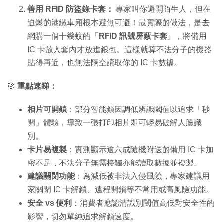
善用 RFID 防盜錄卡套：
專家叫你避開陌生人，但在
迫爆的港鐵車廂根本避無可避！最實際的做法，是去
網購一個十幾蚊的
「RFID 訊號屏蔽卡套」
，將備用
IC 卡放入套內才放進銀包。這樣就算不法分子的機器
貼得再近，也無法隔空讀取你的 IC 卡數據。
🎯
重點速睇：
相片可開鎖
：部分智能鎖因調低辨識閾值以追求「秒
開」體驗，導致一張打印相片即可輕易破解人臉識
別。
卡片易複製
：實測顯示逾六成隨機附送的備用 IC 卡加
密不足，不法分子無需接觸亦能讀取數據並複製。
建議關閉功能
：為減低被非法入侵風險，專家建議用
家關閉 IC 卡解鎖、遠程開鎖等不常用或高風險功能。
安全 vs 便利
：消費者應認清識別閾值高低對安全性的
影響，切勿單純追求解鎖速度。