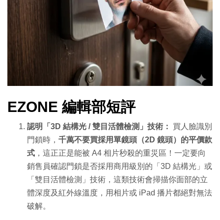
EZONE 編輯部短評
認明「3D 結構光 / 雙目活體檢測」技術：
買人臉識別
門鎖時，
千萬不要買採用單鏡頭（2D 鏡頭）的平價款
式
，這正正是能被 A4 相片秒殺的重災區！一定要向
銷售員確認門鎖是否採用商用級別的「3D 結構光」或
「雙目活體檢測」技術，這類技術會掃描你面部的立
體深度及紅外線溫度，用相片或 iPad 播片都絕對無法
破解。