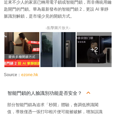
近來不少人的家居已轉用電子鎖或智能門鎖，而非傳統用鑰
匙開門的門鎖。華為最新發布的智能門鎖 2，更設 AI 掌靜
脈識別解鎖，是市場少見的開鎖方式。
↓點擊圖片放大↓
+2
Source：
ezone.hk
智能門鎖的人臉識別功能是否安全？
部分智能門鎖為追求「秒開」體驗，會調低辨識閾
值，導致僅憑一張打印相片便可能被破解，增加誤識