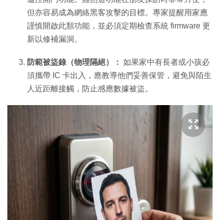
但亦容易成為網絡黑客攻擊的目標。專家提醒用家應
謹慎開啟此類功能，並必須定期檢查系統 firmware 更
新以修補漏洞。
防範被盜錄（物理隔絕）：
如果家中有長者或小孩必
須攜帶 IC 卡出入，應教導他們妥善保管，避免與陌生
人近距離接觸，防止感應數據被盜。