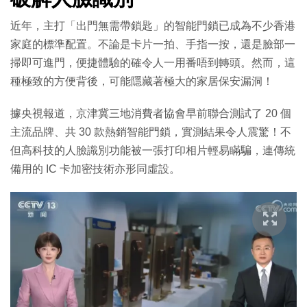
近年，主打「出門無需帶鎖匙」的智能門鎖已成為不少香港
家庭的標準配置。不論是卡片一拍、手指一按，還是臉部一
掃即可進門，便捷體驗的確令人一用番唔到轉頭。然而，這
種極致的方便背後，可能隱藏著極大的家居保安漏洞！
據央視報道，京津冀三地消費者協會早前聯合測試了 20 個
主流品牌、共 30 款熱銷智能門鎖，實測結果令人震驚！不
但高科技的人臉識別功能被一張打印相片輕易瞞騙，連傳統
備用的 IC 卡加密技術亦形同虛設。