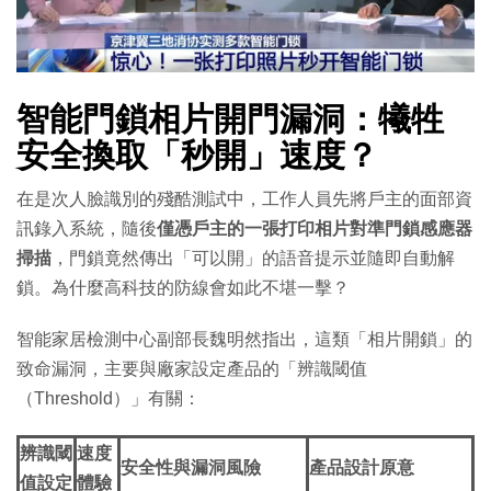
智能門鎖相片開門漏洞：犧牲
安全換取「秒開」速度？
在是次人臉識別的殘酷測試中，工作人員先將戶主的面部資
訊錄入系統，隨後
僅憑戶主的一張打印相片對準門鎖感應器
掃描
，門鎖竟然傳出「可以開」的語音提示並隨即自動解
鎖。為什麼高科技的防線會如此不堪一擊？
智能家居檢測中心副部長魏明然指出，這類「相片開鎖」的
致命漏洞，主要與廠家設定產品的「辨識閾值
（Threshold）」有關：
辨識閾
速度
安全性與漏洞風險
產品設計原意
值設定
體驗