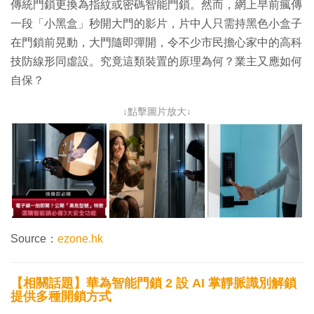
傳統門鎖更換為指紋或密碼智能門鎖。然而，網上早前瘋傳
一段「小黑盒」秒開大門的影片，片中人只需持黑色小盒子
在門鎖前晃動，大門隨即彈開，令不少市民擔心家中的高科
技防線形同虛設。究竟這類裝置的原理為何？業主又應如何
自保？
↓點擊圖片放大↓
Source：
ezone.hk
【相關話題】華為智能門鎖 2 設 AI 掌靜脈識別解鎖
提供多種開鎖方式