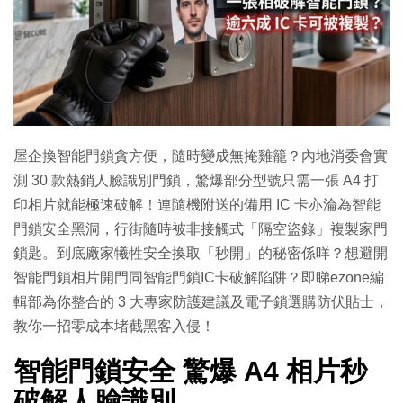
屋企換智能門鎖貪方便，隨時變成無掩雞籠？內地消委會實
測 30 款熱銷人臉識別門鎖，驚爆部分型號只需一張 A4 打
印相片就能極速破解！連隨機附送的備用 IC 卡亦淪為智能
門鎖安全黑洞，行街隨時被非接觸式「隔空盜錄」複製家門
鎖匙。到底廠家犧牲安全換取「秒開」的秘密係咩？想避開
智能門鎖相片開門同智能門鎖IC卡破解陷阱？即睇ezone編
輯部為你整合的 3 大專家防護建議及電子鎖選購防伏貼士，
教你一招零成本堵截黑客入侵！
智能門鎖安全 驚爆 A4 相片秒
破解人臉識別