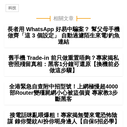
科技
相關文章
長者用 WhatsApp 好易中騙案？ 幫父母手機
做齊「這 3 個設定」 自動過濾陌生來電/釣魚
連結
舊手機 Trade-in 前只做重置唔夠？專家揭私
密照殘留真相：黑客1分鐘可還原【換機前必
做這步驟】
全港緊急自查附中招型號！上網極慢超4000
部Router變殭屍網小心被盜個資 專家教3步
斷黑客
接電話咪亂喂爆粗！專家揭無聲來電恐怖陰
謀 錄你聲紋AI扮你呃身邊人【自保5招必學】