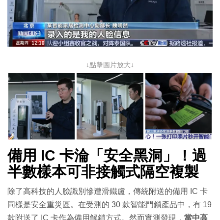
↓點擊圖片放大↓
備用 IC 卡淪「安全黑洞」！過
半數樣本可非接觸式隔空複製
除了高科技的人臉識別慘遭滑鐵盧，傳統附送的備用 IC 卡
同樣是安全重災區。在受測的 30 款智能門鎖產品中，有 19
款附送了 IC 卡作為備用解鎖方式。然而實測發現，
當中高