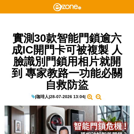
實測30款智能門鎖逾六
成IC開門卡可被複製 人
臉識別門鎖用相片就開
到 專家教路一功能必關
自救防盜
|
珈琲人
|
28-07-2026 13:04
|