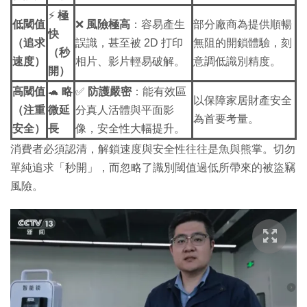
⚡
極
低閾值
❌
風險極高
：容易產生
部分廠商為提供順暢
快
（追求
誤識，甚至被 2D 打印
無阻的開鎖體驗，刻
（秒
速度）
相片、影片輕易破解。
意調低識別精度。
開）
高閾值
🐢
略
✅
防護嚴密
：能有效區
以保障家居財產安全
（注重
微延
分真人活體與平面影
為首要考量。
安全）
長
像，安全性大幅提升。
消費者必須認清，解鎖速度與安全性往往是魚與熊掌。切勿
單純追求「秒開」，而忽略了識別閾值過低所帶來的被盜竊
風險。