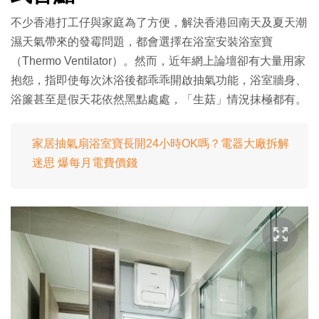
不少香港打工仔與家庭為了方便，解決香港回南天及夏天潮
濕天氣帶來的發霉問題，都會選擇在浴室安裝浴室寶
（Thermo Ventilator）。然而，近年網上論壇卻有大量用家
抱怨，指即使每次沐浴後都乖乖開啟抽氣功能，浴室牆身、
浴簾甚至是假天花依然黑點處處，「生菇」情況抹極都有。
家居抽氣扇浴室寶長開24小時OK嗎？電器大廠拆解
迷思 爆每月電費價錢