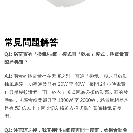
常見問題解答
Q1: 浴室寶的「換氣/抽氣」模式同「乾衣」模式，耗電量實
際差幾遠？
A1:
兩者的耗電量存在天壤之別。普通「換氣」模式只啟動
抽風馬達，功率通常只有 20W 至 40W，長開 24 小時電費
也只是幾蚊港元；而「乾衣」模式因為必須啟動高功率的發
熱線，功率會瞬間飆升至 1300W 至 2000W，耗電量相差足
足有 50 倍以上！因此切勿將乾衣模式當作普通抽氣扇長
開。
Q2: 沖完涼之後，我直接開抽氣扇再開一扇窗，效果會唔會