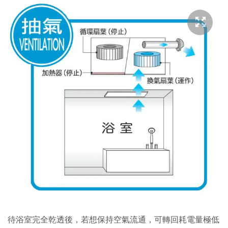
待浴室完全乾透後，若想保持空氣流通，可轉回耗電量極低