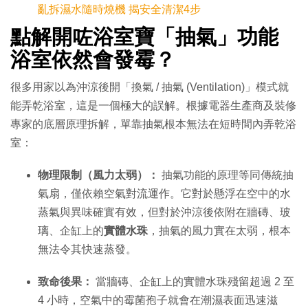
亂拆濕水隨時燒機 揭安全清潔4步
點解開咗浴室寶「抽氣」功能
浴室依然會發霉？
很多用家以為沖涼後開「換氣 / 抽氣 (Ventilation)」模式就
能弄乾浴室，這是一個極大的誤解。根據電器生產商及裝修
專家的底層原理拆解，單靠抽氣根本無法在短時間內弄乾浴
室：
物理限制（風力太弱）：
抽氣功能的原理等同傳統抽
氣扇，僅依賴空氣對流運作。它對於懸浮在空中的水
蒸氣與異味確實有效，但對於沖涼後依附在牆磚、玻
璃、企缸上的
實體水珠
，抽氣的風力實在太弱，根本
無法令其快速蒸發。
致命後果：
當牆磚、企缸上的實體水珠殘留超過 2 至
4 小時，空氣中的霉菌孢子就會在潮濕表面迅速滋