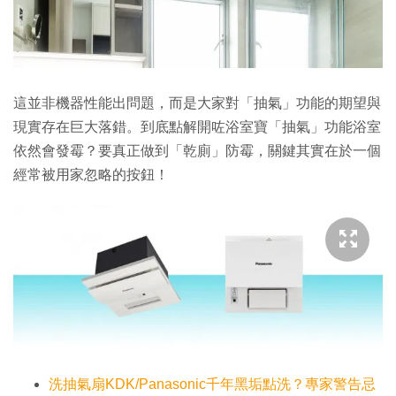
這並非機器性能出問題，而是大家對「抽氣」功能的期望與
現實存在巨大落錯。到底點解開咗浴室寶「抽氣」功能浴室
依然會發霉？要真正做到「乾廁」防霉，關鍵其實在於一個
經常被用家忽略的按鈕！
洗抽氣扇KDK/Panasonic千年黑垢點洗？專家警告忌