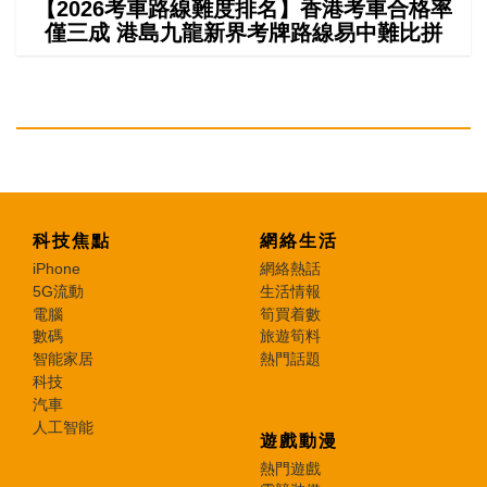
【2026考車路線難度排名】香港考車合格率
僅三成 港島九龍新界考牌路線易中難比拼
科技焦點
網絡生活
iPhone
網絡熱話
5G流動
生活情報
電腦
筍買着數
數碼
旅遊筍料
智能家居
熱門話題
科技
汽車
人工智能
遊戲動漫
熱門遊戲