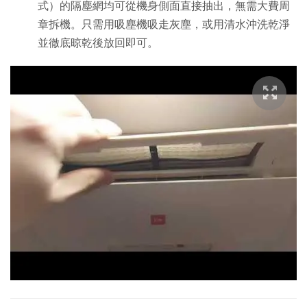
式）的隔塵網均可從機身側面直接抽出，無需大費周
章拆機。只需用吸塵機吸走灰塵，或用清水沖洗乾淨
並徹底晾乾後放回即可。