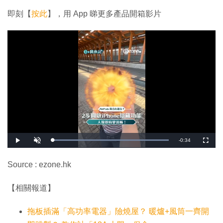
即刻【
按此
】，用 App 睇更多產品開箱影片
剩
-
0:34
載
播
開
全
入
放
啟
螢
完
音
幕
餘
畢
效
:
Source : ezone.hk
1
時
0
0
.
間
【相關報道】
0
0
%
拖板插滿「高功率電器」險燒屋？ 暖爐+風筒一齊開