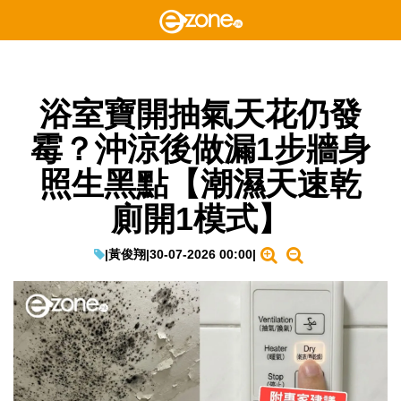
浴室寶開抽氣天花仍發
霉？沖涼後做漏1步牆身
照生黑點【潮濕天速乾
廁開1模式】
|
黃俊翔
|
30-07-2026 00:00
|