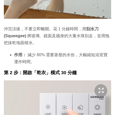
沖完涼後，不要立即離開。花 1 分鐘時間，用
刮水刀
(Squeegee)
將玻璃、鏡面及牆身的大量水珠刮走，並用拖
把抹乾地面積水。
作用：
減少 80% 需要蒸發的水份，大幅縮短浴室寶
運作時間。
第 2 步：開啟「乾衣」模式 30 分鐘