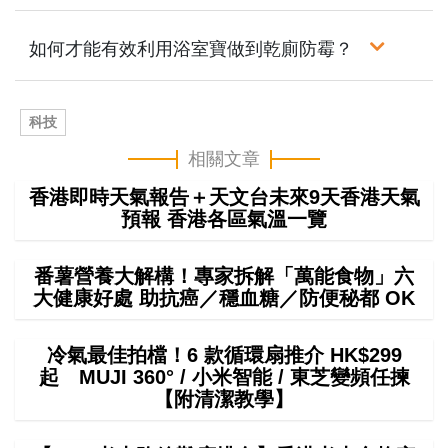
如何才能有效利用浴室寶做到乾廁防霉？
科技
相關文章
香港即時天氣報告＋天文台未來9天香港天氣
預報 香港各區氣溫一覽
番薯營養大解構！專家拆解「萬能食物」六
大健康好處 助抗癌／穩血糖／防便秘都 OK
冷氣最佳拍檔！6 款循環扇推介 HK$299
起 MUJI 360° / 小米智能 / 東芝變頻任揀
【附清潔教學】