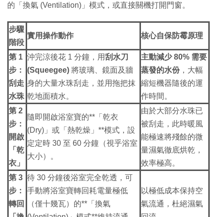
的「換氣 (Ventilation)」模式，或直接關機打開門窗。
步驟
實用操作動作
核心自保防霉原理
階段
第 1
沖完涼後花 1 分鐘，用
刮水刀
主動減少 80% 需要
步：
(Squeegee)
將玻璃、鏡面及牆
蒸發的水份
，大幅
刮走
身的大量水珠刮走，並用拖把抹
縮短機器隨後的運
水珠
乾地面積水。
作時間。
第 2
由於大部分水珠已
隨即開啟浴室寶的**「乾衣
步：
被刮走，此時暖風
(Dry)」或「熱乾燥」**模式，設
開啟
能極速將殘餘的微
定定時 30 至 60 分鐘（視乎浴室
「乾
量濕氣徹底烘乾，
大小）。
衣」
效率極高。
第 3
待 30 分鐘後浴室完全乾透，可
步：
手動將浴室寶轉回耗電量極低
以極低成本保持空
轉回
（僅十幾瓦）的**「換氣
氣流通，杜絕濕氣
「換
(Ventilation)」模式**維持流通，
回流。