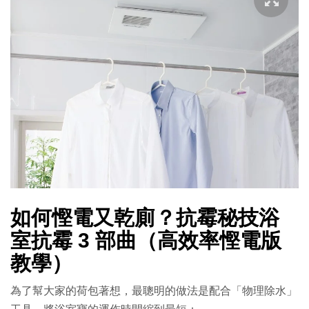
如何慳電又乾廁？抗霉秘技浴
室抗霉 3 部曲（高效率慳電版
教學）
為了幫大家的荷包著想，最聰明的做法是配合「物理除水」