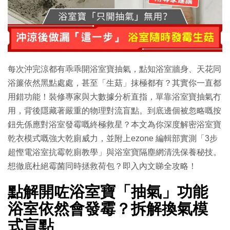
每次沖完涼都有乖乖開浴室寶抽氣，點知浴室牆身、天花同
浴簾依然黑點處處，甚至「生菇」抹極都有？其實你一直都
用錯功能！裝修專家與大數據分析直指，單靠浴室寶抽氣冇
用，背後隱藏著嚴重的物理對流盲點。到底邊個被忽略嘅按
鈕先係應對浴室發霉嘅終極救星？本文為你深度解密浴室寶
乾衣模式嘅強大乾廁威力，並附上ezone 編輯部實測「3步
超慳電浴室抗霉乾廁教學」與浴室寶隔塵網清洗保養秘技。
想徹底杜絕霉菌同時拯救荷包？即入內文睇全攻略！
點解開咗浴室寶「抽氣」功能
浴室依然會發霉？拆解換氣模
式盲點