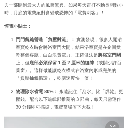
與一部開到最大力的風筒無異。如果每天雷打不動長開數小
時，月底的電費絕對會變成恐怖的「電費刺客」！
慳電小貼士：
閂門留縫營造「負壓對流」：
實測發現，很多人開浴
室寶乾衣時會將浴室門大開，結果浴室寶是在企圖烘
乾整個客廳，白白浪費電力。正確做法是
將浴室門關
上
，但
底部必須保留 1 至 2 厘米的縫隙
（或開少許百
葉窗）。這樣做能讓乾衣模式在浴室內形成完美的
「負壓抽氣循環」，乾廁速度快一倍！
物理除水省電 80%：
永遠記住「刮水」比「烘乾」更
慳錢。配合以下編輯部推薦的 3 部曲，每天只需運作
30 分鐘即可搞掂，電費當場省下大截！