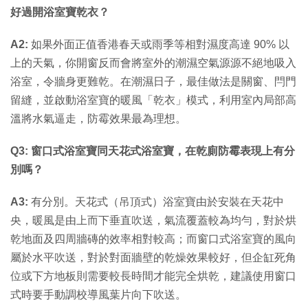
好過開浴室寶乾衣？
A2:
如果外面正值香港春天或雨季等相對濕度高達 90% 以
上的天氣，你開窗反而會將室外的潮濕空氣源源不絕地吸入
浴室，令牆身更難乾。在潮濕日子，最佳做法是關窗、閂門
留縫，並啟動浴室寶的暖風「乾衣」模式，利用室內局部高
溫將水氣逼走，防霉效果最為理想。
Q3: 窗口式浴室寶同天花式浴室寶，在乾廁防霉表現上有分
別嗎？
A3:
有分別。天花式（吊頂式）浴室寶由於安裝在天花中
央，暖風是由上而下垂直吹送，氣流覆蓋較為均勻，對於烘
乾地面及四周牆磚的效率相對較高；而窗口式浴室寶的風向
屬於水平吹送，對於對面牆壁的乾燥效果較好，但企缸死角
位或下方地板則需要較長時間才能完全烘乾，建議使用窗口
式時要手動調校導風葉片向下吹送。