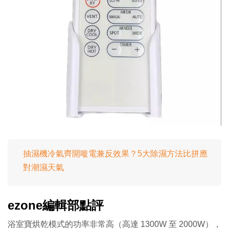
抽濕機冷氣齊開嘥電兼反效果？5大除濕方法比拼應
對潮濕天氣
ezone編輯部點評
浴室寶烘乾模式的功率非常高（高達 1300W 至 2000W），