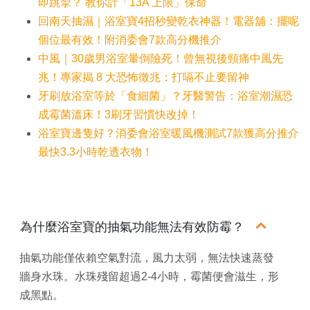
即跳掣？ 教你計「13A 上限」保命
回南天抽濕｜浴室寶4招秒變乾衣神器！電器舖：擺呢
個位最有效！附消委會7款高分機推介
中風｜30歲男浴室暈倒險死！曾無視後頸痛中風先
兆！專家揭 8 大恐怖徵兆：打嗝不止要留神
牙刷放浴室等於「食細菌」？牙醫警告：浴室潮濕恐
成霉菌溫床！3刷牙習慣快改掉！
浴室寶邊隻好？消委會浴室暖風機測試7款獲高分推介
最快3.3小時乾透衣物！
為什麼浴室寶的抽氣功能無法有效防霉？
抽氣功能僅依賴空氣對流，風力太弱，無法快速蒸發
牆身水珠。水珠殘留超過2-4小時，霉菌便會滋生，形
成黑點。