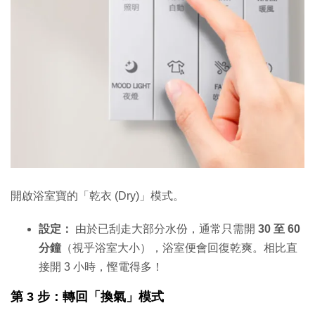
開啟浴室寶的「乾衣 (Dry)」模式。
設定：
由於已刮走大部分水份，通常只需開
30 至 60
分鐘
（視乎浴室大小），浴室便會回復乾爽。相比直
接開 3 小時，慳電得多！
第 3 步：轉回「換氣」模式