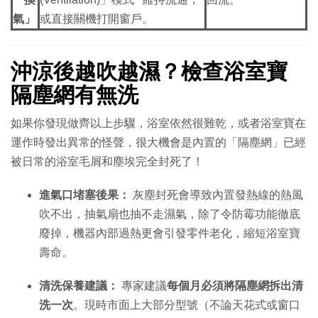
氣」
或直接關機打開窗戶。
沖涼後越吹越濕？檢查浴室寶
隔塵網有無洗
如果你發現做齊以上步驟，浴室依然很難乾，或者浴室寶在
運作時發出異常的怪聲，很大機會是內置的「隔塵網」已經
被日常的浴室毛屑和塵埃完全封死了！
進氣口堵塞後果：
灰塵封死會導致內置發熱線的熱風
吹不出，抽氣扇也抽不走濕氣，除了令防霉功能徹底
廢掉，機器內部過熱更會引發零件老化，縮短浴室寶
壽命。
清洗保養建議：
專家建議
每個月必須將隔塵網拆出清
洗一次
。現時市面上大部分型號（不論天花式或窗口