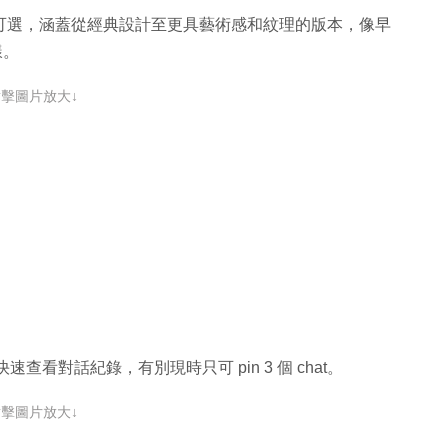
 icon 可選，涵蓋從經典設計至更具藝術感和紋理的版本，像早
一樣。
點擊圖片放大↓
，以便快速查看對話紀錄，有別現時只可 pin 3 個 chat。
點擊圖片放大↓