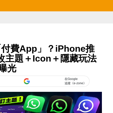
「付費App」？iPhone推
s 可改主題＋Icon＋隱藏玩法
曝光
在Google
追蹤《e-zone》