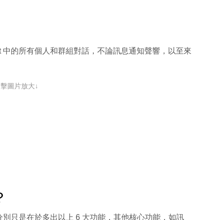
at list 中的所有個人和群組對話，不論訊息通知聲響，以至來
點擊圖片放大↓
？
一般用家的分別只是在於多出以上 6 大功能，其他核心功能，如訊