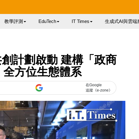
教學評測
EduTech
IT Times
生成式AI與雲端
創計劃啟動 建構「政商
」全方位生態體系
在Google
追蹤《e-zone》