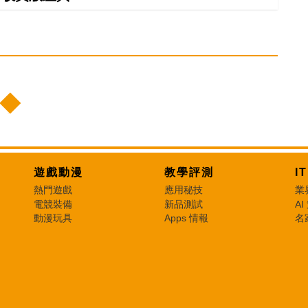
遊戲動漫
教學評測
I
熱門遊戲
應用秘技
業
電競裝備
新品測試
AI
動漫玩具
Apps 情報
名