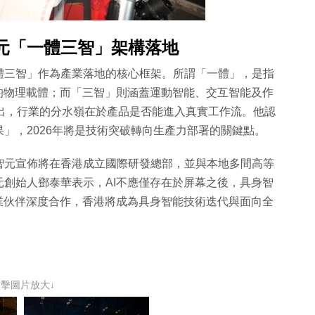
元「一體三智」架構落地
體三智」作為產業落地的核心框架。所謂「一體」，是指
的物理載體；而「三智」則涵蓋運動智能、交互智能及作
出，行業的分水嶺在於產品是否能進入真實工作流。他認
」，2026年將是技術突破轉向生產力部署的關鍵點。
智元宣佈將在香港成立國際研發總部，並與本地多間高等
創始人鄧泰華表示，AI不應僅存在於屏幕之後，具身智
業伙伴深度合作，香港將成為具身智能技術迭代與面向全
點擊圖片放大↓