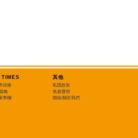
T TIMES
其他
界頭條
私隱政策
 策略
免責聲明
家專欄
聯絡/關於我們