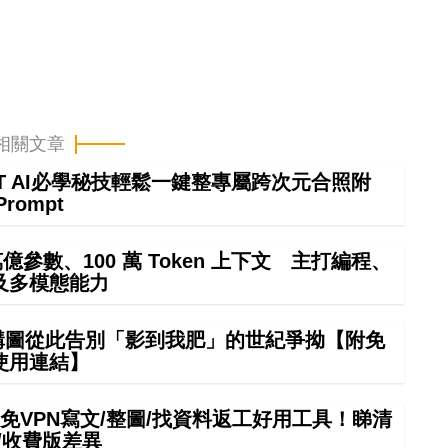
相關文章
GPT AI必學秘技輕鬆一鍵整專屬跨次元合照附
Prompt
4 萬億參數、100 萬 Token 上下文 主打編程、
及多模態能力
 構圖從此告別「影到我肥」的世紀爭拗【附免
使用連結】
mini免VPN寫文/整圖/找資料返工好用工具！睇清
/收費版差異