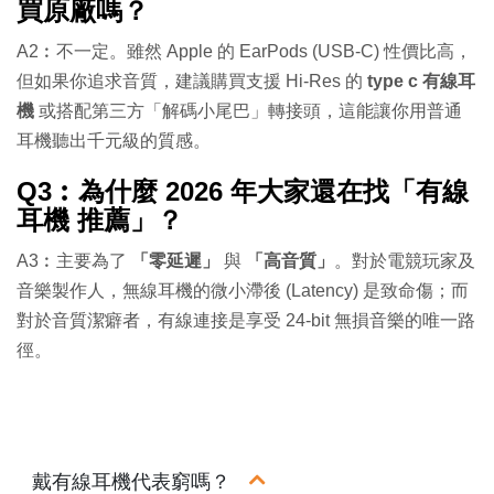
買原廠嗎？
A2︰不一定。雖然 Apple 的 EarPods (USB-C) 性價比高，
但如果你追求音質，建議購買支援 Hi-Res 的
type c 有線耳
機
或搭配第三方「解碼小尾巴」轉接頭，這能讓你用普通
耳機聽出千元級的質感。
Q3︰為什麼 2026 年大家還在找「有線
耳機 推薦」？
A3︰主要為了
「零延遲」
與
「高音質」
。對於電競玩家及
音樂製作人，無線耳機的微小滯後 (Latency) 是致命傷；而
對於音質潔癖者，有線連接是享受 24-bit 無損音樂的唯一路
徑。
戴有線耳機代表窮嗎？