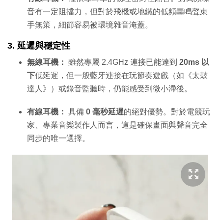
音有一定阻擋力，但對於飛機或地鐵的低頻轟鳴聲束
手無策，細節容易被環境雜音淹蓋。
3. 延遲與穩定性
無線耳機：
雖然專屬 2.4GHz 連接已能達到
20ms 以
下
低延遲，但一般藍牙連接在玩節奏遊戲（如《太鼓
達人》）或錄音監聽時，仍能感受到微小滯後。
有線耳機：
具備
0 毫秒延遲
的絕對優勢。對於電競玩
家、專業音樂製作人而言，這是確保畫面與聲音完全
同步的唯一選擇。