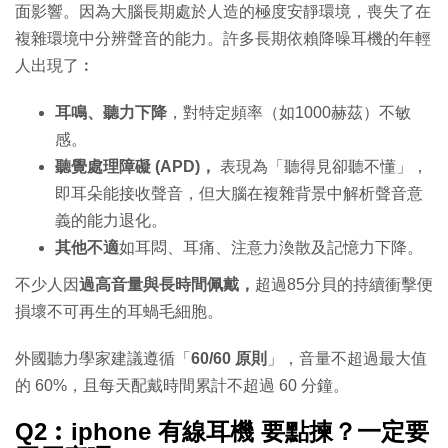
面影響。因為大腦長期處於人造的極度安靜環境，喪失了在
複雜環境中分辨聲音的能力。許多長期依賴降噪耳機的年輕
人出現了︰
耳鳴、聽力下降
，對特定頻率（如1000赫茲）不敏
感。
聽覺處理障礙 (APD)，
表現為「聽得見卻聽不懂」，
即耳朵能接收聲音，但大腦在複雜背景中解析聲音意
義的能力退化。
其他不適
如耳悶、耳痛、注意力渙散及記憶力下降。
不少人因
過高音量與長時間佩戴，
超過85分貝的持續衝擊便
損壞不可再生的耳蝸毛細胞。
外國聽力學家建議遵循「
60/60 原則
」，音量不超過最大值
的 60%，且每天配戴時間累計不超過 60 分鐘。
Q2︰iphone 有線耳機 要點揀？一定要