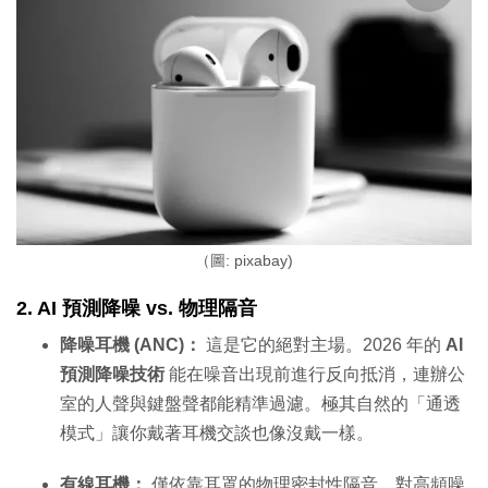
（圖: pixabay)
2. AI 預測降噪 vs. 物理隔音
降噪耳機 (ANC)：
這是它的絕對主場。2026 年的
AI
預測降噪技術
能在噪音出現前進行反向抵消，連辦公
室的人聲與鍵盤聲都能精準過濾。極其自然的「通透
模式」讓你戴著耳機交談也像沒戴一樣。
有線耳機：
僅依靠耳罩的物理密封性隔音。對高頻噪