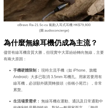
oBravo Ra-21.5c-cu 氣動入耳式耳機 HK$79,800
(圖:audioconcierge)
為什麼無線耳機仍成為主流？
儘管有線耳機音質大勝，但現實中大眾紛紛轉向無線，主要
有兩大原因：
手機硬體限制：
現時主流手機（如 iPhone、旗艦
Android）大多已取消 3.5mm 耳機孔。用家若要用有
線耳機，必須額外購買轉接頭（俗稱小尾巴），非常
累贅。
生活場景需求：
無線耳機在運動、通訊及日常通勤中
的便利性是壓倒性的。對於一般用家而言，「聽得