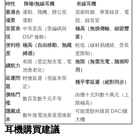
特性
降噪/無線耳機
有線耳機
最適合
通勤、飛機、辦公室、
居家聆聽、專業錄音、電
場景
運動
競、錄音室
音質表
中等至高（受編碼與
極高（無損傳輸、細節豐
現
DSP 修飾）
富）
便利程
極高（自由移動、無繩
較低（線材易纏繞、受長
度
縛感）
度限制）
有限（需定期充電，電
無限（無需充電，隨插即
續航力
池會老化）
用）
延遲問
輕微延遲（視版本而
幾乎零延遲（絕對同步）
題
定）
價格門
由幾十元到數十萬元（上
數百至數千元不等
檻
限極高）
隱藏成
可能需額外購買 DAC/擴
數年後電池衰退需換新
本
大機
耳機購買建議