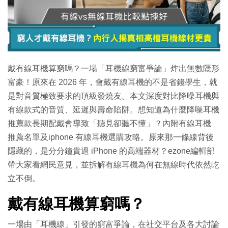
特集
戴有線耳機算窮嗎？一場「耳機線窮富爭論」炸出無數隱形
富豪！原來在 2026 年，會戴有線耳機的不是省錢學生，就
是對音質極致要求的頂級發燒友。本文深度對比降噪耳機與
有線款式的音質、延遲與壽命陷阱。想知道為什麼降噪耳機
推薦款長期配戴會導致「聽見卻聽不懂」？內附有線耳機
推薦名單及iphone 有線耳機選購攻略。原來那一條線背後
隱藏的，是分分鐘貴過 iPhone 的高端器材？ezone編輯部
帶大家看網民意見，並拆解有線耳機為何在無線時代依然屹
立不倒。
戴有線耳機算窮嗎？
一場由「耳機線」引發的窮富爭論，在社交平台及各大討論