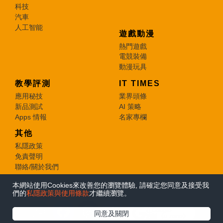
科技
汽車
人工智能
遊戲動漫
熱門遊戲
電競裝備
動漫玩具
教學評測
IT TIMES
應用秘技
業界頭條
新品測試
AI 策略
Apps 情報
名家專欄
其他
私隱政策
免責聲明
聯絡/關於我們
本網站使用Cookies來改善您的瀏覽體驗, 請確定您同意及接受我
© 2026 e-zone. All Rights Reserved.
們的
私隱政策與使用條款
才繼續瀏覽。
在Google
同意及關閉
追蹤《e-zone》