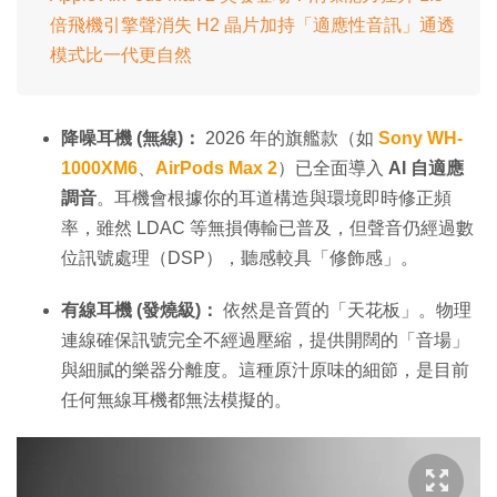
倍飛機引擎聲消失 H2 晶片加持「適應性音訊」通透
模式比一代更自然
降噪耳機 (無線)：
2026 年的旗艦款（如
Sony WH-
1000XM6
、
AirPods Max 2
）已全面導入
AI 自適應
調音
。耳機會根據你的耳道構造與環境即時修正頻
率，雖然 LDAC 等無損傳輸已普及，但聲音仍經過數
位訊號處理（DSP），聽感較具「修飾感」。
有線耳機 (發燒級)：
依然是音質的「天花板」。物理
連線確保訊號完全不經過壓縮，提供開闊的「音場」
與細膩的樂器分離度。這種原汁原味的細節，是目前
任何無線耳機都無法模擬的。