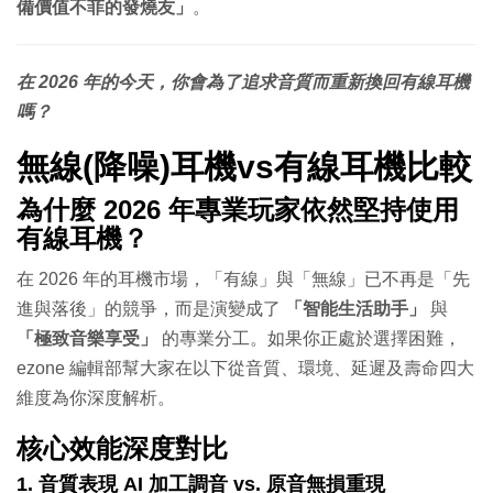
備價值不菲的發燒友」
。
在 2026 年的今天，你會為了追求音質而重新換回有線耳機
嗎？
無線(降噪)耳機vs有線耳機比較
為什麼 2026 年專業玩家依然堅持使用
有線耳機？
在 2026 年的耳機市場，「有線」與「無線」已不再是「先
進與落後」的競爭，而是演變成了
「智能生活助手」
與
「極致音樂享受」
的專業分工。如果你正處於選擇困難，
ezone 編輯部幫大家在以下從音質、環境、延遲及壽命四大
維度為你深度解析。
核心效能深度對比
1. 音質表現 AI 加工調音 vs. 原音無損重現