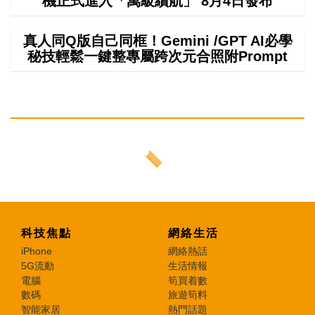
機正式進入「萬級續航」 8月4日發布
真人同Q版自己同框！Gemini /GPT AI必學
秘技輕鬆一鍵整專屬跨次元合照附Prompt
科技焦點
網絡生活
iPhone
網絡熱話
5G流動
生活情報
電腦
筍買着數
數碼
旅遊筍料
智能家居
熱門話題