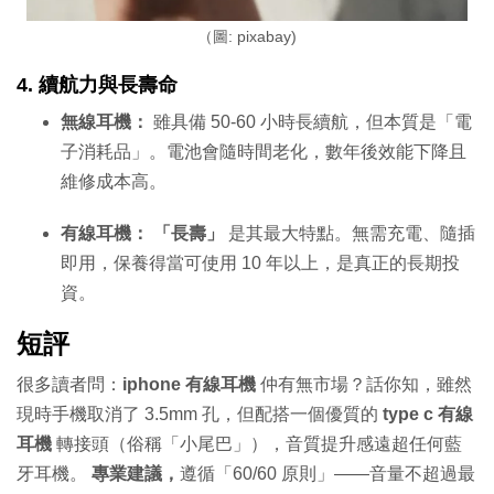
（圖: pixabay)
4. 續航力與長壽命
無線耳機：
雖具備 50-60 小時長續航，但本質是「電
子消耗品」。電池會隨時間老化，數年後效能下降且
維修成本高。
有線耳機：
「長壽」
是其最大特點。無需充電、隨插
即用，保養得當可使用 10 年以上，是真正的長期投
資。
短評
很多讀者問：
iphone 有線耳機
仲有無市場？話你知，雖然
現時手機取消了 3.5mm 孔，但配搭一個優質的
type c 有線
耳機
轉接頭（俗稱「小尾巴」），音質提升感遠超任何藍
牙耳機。
專業建議，
遵循「60/60 原則」——音量不超過最