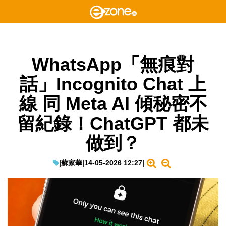
WhatsApp「無痕對
話」Incognito Chat 上
線 同 Meta AI 傾秘密不
留紀錄！ChatGPT 都未
做到？
|
蘇家華
|
14-05-2026 12:27
|