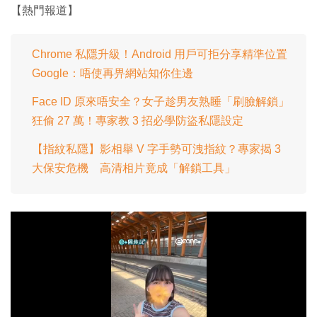
【熱門報道】
Chrome 私隱升級！Android 用戶可拒分享精準位置
Google：唔使再畀網站知你住邊
Face ID 原來唔安全？女子趁男友熟睡「刷臉解鎖」
狂偷 27 萬！專家教 3 招必學防盜私隱設定
【指紋私隱】影相舉 V 字手勢可洩指紋？專家揭 3
大保安危機 高清相片竟成「解鎖工具」