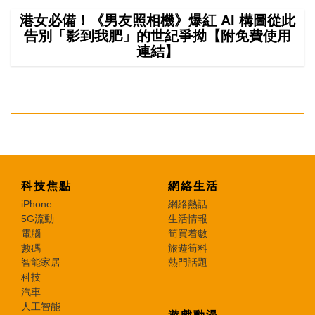
港女必備！《男友照相機》爆紅 AI 構圖從此
告別「影到我肥」的世紀爭拗【附免費使用
連結】
科技焦點
網絡生活
iPhone
網絡熱話
5G流動
生活情報
電腦
筍買着數
數碼
旅遊筍料
智能家居
熱門話題
科技
汽車
人工智能