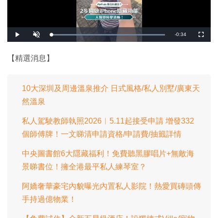
剩
-
0:34
載
播
開
全
入
放
啟
螢
完
音
幕
餘
畢
效
:
【精選消息】
1
時
0
0
.
間
0
0
10大深圳及周邊溫泉推介 日式風格/私人別墅/廣東天
%
然溫泉
私人駕駛教師執照2026︱5.11起接受申請 增發332
個師傅牌！一文睇清申請資格/申請費/抽籤詳情
中央圖書館6大隱藏福利！免費聽黑膠唱片+無敵海
景睇書位！擁全港最平私人練琴室？
阿嬌奢華豪宅內貌曝光內置私人影院！熱愛買磚頭傳
手持過億物業！