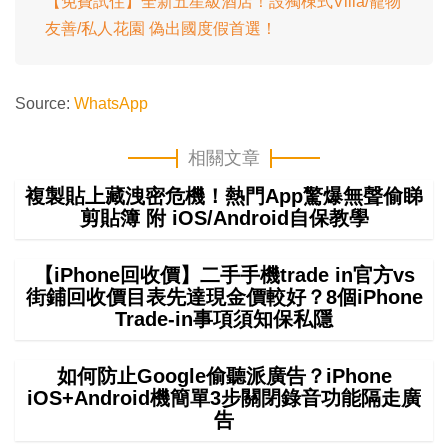
【免費試住】全新五星級酒店！設獨棟式Villa/寵物
友善/私人花園 偽出國度假首選！
Source:
WhatsApp
相關文章
複製貼上藏洩密危機！熱門App驚爆無聲偷睇
剪貼簿 附 iOS/Android自保教學
【iPhone回收價】二手手機trade in官方vs
街鋪回收價目表先達現金價較好？8個iPhone
Trade-in事項須知保私隱
如何防止Google偷聽派廣告？iPhone
iOS+Android機簡單3步關閉錄音功能隔走廣
告