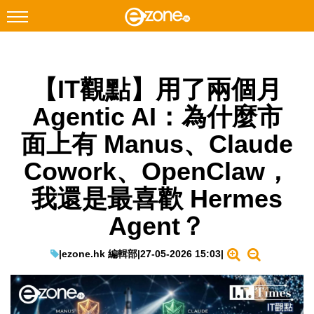
搜尋
【IT觀點】用了兩個月
Facebook
Instagram
Agentic AI：為什麼市
科技焦點
面上有 Manus、Claude
網絡生活
Cowork、OpenClaw，
遊戲動漫
我還是最喜歡 Hermes
教學評測
Agent？
EduTech
IT Times
|
ezone.hk 編輯部
|
27-05-2026 15:03
|
生成式AI與雲端應用
Enterprise Digital Transformation