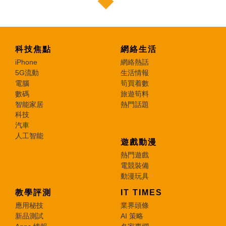
科技焦點
網絡生活
iPhone
網絡熱話
5G流動
生活情報
電腦
筍買着數
數碼
旅遊筍料
智能家居
熱門話題
科技
汽車
人工智能
遊戲動漫
熱門遊戲
電競裝備
動漫玩具
教學評測
IT TIMES
應用秘技
業界頭條
新品測試
AI 策略