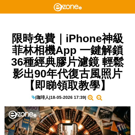
限時免費｜iPhone神級
菲林相機App 一鍵解鎖
36種經典膠片濾鏡 輕鬆
影出90年代復古風照片
【即睇領取教學】
|
珈琲人
|
18-05-2026 17:39
|