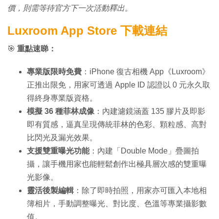
價，則需等待官方下一次活動釋出。
Luxroom App Store 下載連結
🎯
重點速睇：
專業版限時免費
：iPhone 復古相機 App《Luxroom》
正推出限免，用家可透過 Apple ID 認證以 0 元永久取
得終身專業版資格。
模擬 36 種菲林成像
：內建濾鏡涵蓋 135 膠片及即影
即有質感，逼真呈現傳統菲林的色彩、顆粒感、高對
比閃光及漏光效果。
支援雙重曝光功能
：內建「Double Mode」疊圖拍
攝，讓手機用家也能輕鬆創作出極具層次感的雙重曝
光影像。
靈活後製編輯
：除了即時拍照，用家亦可匯入本地相
簿相片，手動調整曝光、對比度、色溫等專業攝影數
值。