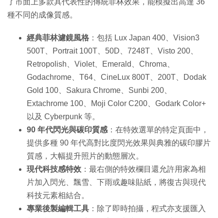
了市面上多款具代表性的傳統菲林效果，能模擬出高達 36
種不同的成像質感。
經典菲林濾鏡風格
：包括 Lux Japan 400、Vision3
500T、Portrait 100T、50D、7248T、Visto 200、
Retropolish、Violet、Emerald、Chroma、
Godachrome、T64、CineLux 800T、200T、Dodak
Gold 100、Sakura Chrome、Sunbi 200、
Extachrome 100、Moji Color C200、Godark Color+
以及 Cyberpunk 等。
90 年代閃光與碳印質感
：在特效選單的特定頁面中，
提供多種 90 年代高對比度閃光效果與典雅的碳印膠片
質感，大幅提升照片的動態層次。
現代科技感特效
：最右側的特效欄目還允許用家為相
片加入閃光、飄雪、下雨或趣味貼紙，將復古與現代
科技元素相結合。
專業後製編輯工具
：除了即時拍攝，程式亦支援匯入