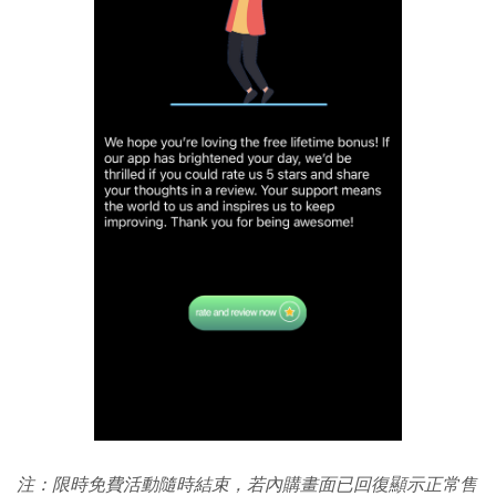
注：限時免費活動隨時結束，若內購畫面已回復顯示正常售