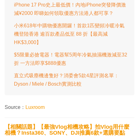
iPhone 17 Pro史上最低價！內地iPhone突發降價激
減¥2000 即睇如何領取優惠方法港人都可享？
小米618年中購物優惠開鑼！首款1匹變頻冷暖冷氣
機登陸香港 逾百款產品低至 88 折【最高減
HK$3,000】
$5限量必搶電器！電器幫5周年冷氣抽濕機激減至32
折 一方法即享$888優惠
直立式吸塵機邊隻好？消委會5款4星評測名單：
Dyson / Miele / Bosch實測比較
Source：
Luxroom
【相關話題】【最強Vlog相機攻略】拍Vlog用什麼
相機？Insta360、SONY、DJI推薦6款+選購要點