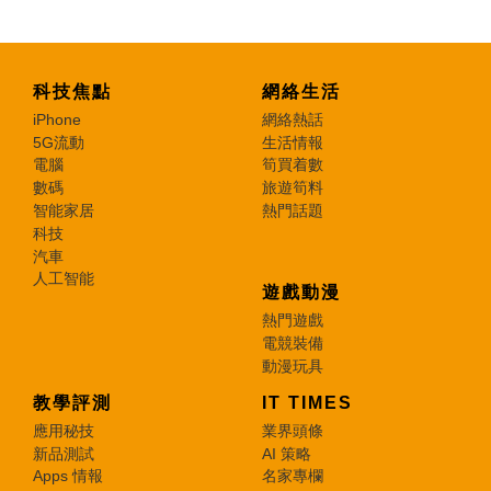
科技焦點
網絡生活
iPhone
網絡熱話
5G流動
生活情報
電腦
筍買着數
數碼
旅遊筍料
智能家居
熱門話題
科技
汽車
人工智能
遊戲動漫
熱門遊戲
電競裝備
動漫玩具
教學評測
IT TIMES
應用秘技
業界頭條
新品測試
AI 策略
Apps 情報
名家專欄