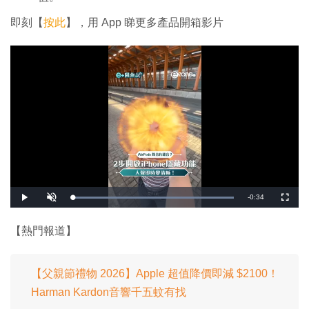
即刻【
按此
】，用 App 睇更多產品開箱影片
剩
-
0:34
載
播
開
全
入
放
啟
螢
完
音
幕
餘
畢
效
:
【熱門報道】
1
時
0
0
.
間
0
0
【父親節禮物 2026】Apple 超值降價即減 $2100！
%
Harman Kardon音響千五蚊有找