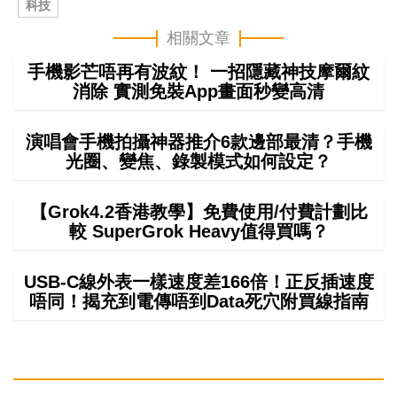
科技
相關文章
手機影芒唔再有波紋！ 一招隱藏神技摩爾紋
消除 實測免裝App畫面秒變高清
演唱會手機拍攝神器推介6款邊部最清？手機
光圈、變焦、錄製模式如何設定？
【Grok4.2香港教學】免費使用/付費計劃比
較 SuperGrok Heavy值得買嗎？
USB-C線外表一樣速度差166倍！正反插速度
唔同！揭充到電傳唔到Data死穴附買線指南