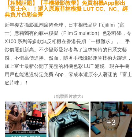
【相關話題】【手機攝影教學】免買相機App影出
「富士色」！滙入原廠菲林模擬 LUT CC、NC、經
典負片色彩全齊
近年復古攝影風潮席捲全球，日本相機品牌 Fujifilm（富
士）憑藉獨有的菲林模擬（Film Simulation）色彩科學，令
X100 系列等多款無反相機在香港長期「一機難求」，二手
炒價屢創新高。不少攝影愛好者為了追求獨特的日系文藝
感，不惜高價追捧。然而，隨著手機攝影運算技術大躍進，
加上富士最新公開了完整的相機色彩 LUT 濾鏡，現在手機
用戶也能透過特定免費 App，零成本還原令人著迷的「富士
底片味」！
↓點擊圖片放大↓
+3