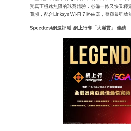
受真正極速無阻的球賽體驗，必備一條又快又穩定的寬
寬頻，配合Linksys Wi-Fi 7 路由器，發
Speedtest網速評測 網上行奪「大滿貫」 佳績