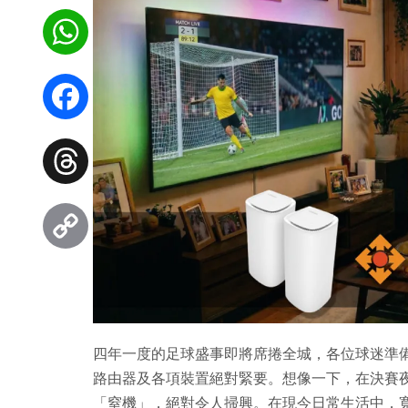
WhatsApp
Facebook
Threads
Copy
Link
四年一度的足球盛事即將席捲全城，各位球迷準
路由器及各項裝置絕對緊要。想像一下，在決賽
「窒機」，絕對令人掃興。在現今日常生活中，