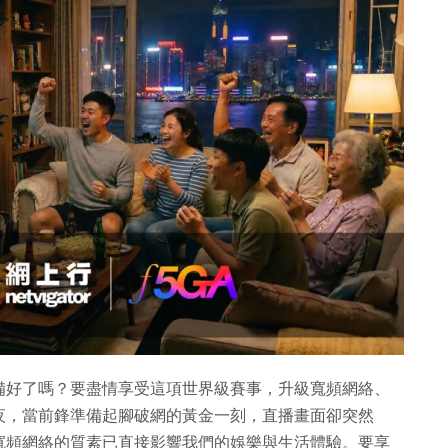
備好了嗎？要盡情享受這項世界級賽事，升級寬頻網絡、
夜，當前鋒準備起腳破網的黃金一刻，直播畫面卻突然
寬頻網絡的質素已直接影響我們的娛樂與生活體驗。要享