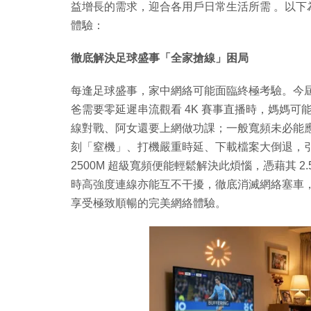
益增長的需求，迎合各用戶日常生活所需 。以下為你
體驗：
徹底解決足球盛事「全家搶線」困局
每逢足球盛事，家中網絡可能面臨終極考驗。今
爸需要零延遲串流觀看 4K 賽事直播時，媽媽可
線對戰、阿女還要上網做功課；一般寬頻未必能
刻「窒機」、打機嚴重時延、下載檔案大倒退，引爆
2500M 超級寬頻便能輕鬆解決此煩惱，憑藉其 
時高強度連線亦能互不干擾，徹底消滅網絡塞車
享受極致順暢的完美網絡體驗。