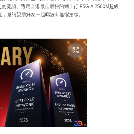
頻。選用全港最佳最快的網上行 F5G-A 2500M超級
揮最強效能，邀請親朋好友一起睇波都無懼搶線。