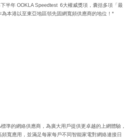
年 OOKLA Speedtest 6大權威獎項，囊括多項「最
作為本港以至東亞地區領先固網寬頻供應商的地位！*
5G-A標準的網絡供應商，為廣大用戶提供更卓越的上網體驗，
高頻寬應用，並滿足每家每戶不同智能家電對網絡連接日