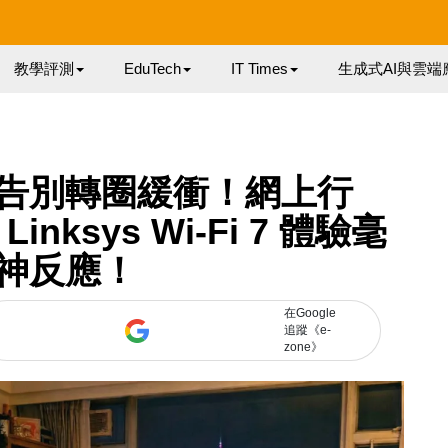
教學評測
EduTech
IT Times
生成式AI與雲端
告別轉圈緩衝！網上行
nksys Wi-Fi 7 體驗毫
神反應！
在Google
追蹤《e-
zone》