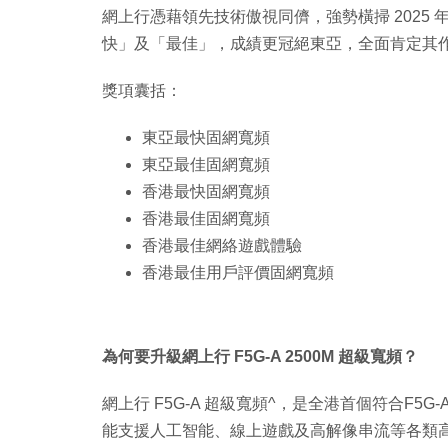
網上行憑藉領先技術傲視同儕，強勢橫掃 2025 年下半
快」及「最佳」，成績更冠絕東亞，全面肯定其
獎項囊括：
東亞最快固網寬頻
東亞最佳固網寬頻
香港最快固網寬頻
香港最佳固網寬頻
香港最佳網絡遊戲體驗
香港最佳用戶評價固網寬頻
為何要升級網上行 F5G-A 2500M 超級寬頻？
網上行 F5G-A 超級寬頻^，是全港首個符合F
能支援人工智能、線上遊戲及高解像串流等各類