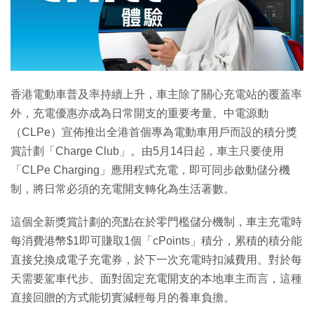
香港電動車普及率持續上升，車主除了關心充電站的覆蓋率
外，充電優惠亦成為日常開支的重要考量。中電源動
（CLPe）宣佈推出全港首個專為電動車用戶而設的積分獎
賞計劃「Charge Club」。由5月14日起，車主只要使用
「CLPe Charging」應用程式充電，即可同步啟動儲分機
制，將日常必須的充電開支轉化為生活著數。
這個全新獎賞計劃的亮點在於零門檻儲分機制，車主充電時
每消費港幣$1即可賺取1個「cPoints」積分，累積的積分能
直接兌換成電子充電券，於下一次充電時扣減費用。對於每
天需要駕車代步、面對固定充電開支的本地車主而言，這種
直接回贈的方式能切實減輕每月的養車負擔。