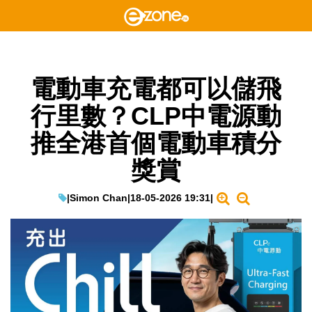
電動車充電都可以儲飛
行里數？CLP中電源動
推全港首個電動車積分
獎賞
|
Simon Chan
|
18-05-2026 19:31
|