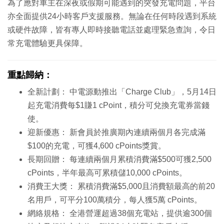
為了應對車主在深夜或假期可能遇到的突發充電問題，平台
亦全面提供24小時客戶支援服務。無論在任何時段遇到系統
或硬件故障，皆有專人即時接聽電話並處理緊急查詢，令日
常充電體驗更具保障。
重點歸納：
全新計劃： 中電源動推出「Charge Club」，5月14日
起充電消費每$1賺1 cPoint，積分可兌換充電券當錢
使。
迎新優惠： 新會員於推廣期內連續兩個月各完成滿
$100的充電，可獲4,600 cPoints獎賞。
長期回贈： 每連續兩個月累積消費滿$500可獲2,500
cPoints，半年最高可累積儲10,000 cPoints。
消費王大獎： 累積消費滿$5,000且消費額最高的前20
名用戶，可平分100萬積分，每人獲5萬 cPoints。
網絡規格： 全港營運超過38個充電站，提供逾300個