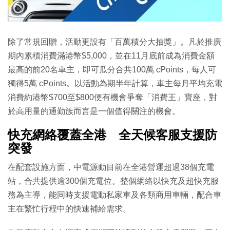
除了常規回贈，活動更設有「百萬積分大抽獎」。凡於推廣
期內累積消費滿港幣$5,000，並在11月底前成為消費金額
最高的前20名車主，即可瓜分合共100萬 cPoints，每人可
獨得5萬 cPoints。以活動為期半年計算，車主每月平均充電
消費約港幣$700至$800便有機會爭奪「消費王」寶座，對
於高用量的通勤族而言是一個值得關注的機會。
快充網絡覆蓋全港 全天候客服支援防
突發
在配套設施方面，中電源動目前在全港營運超過38個充電
站，合共提供逾300個充電位。整個網絡以快充及超快充服
務為主導，能同時支援電動私家車及各類商用車輛，配合車
主在繁忙行程中的快速補給需求。