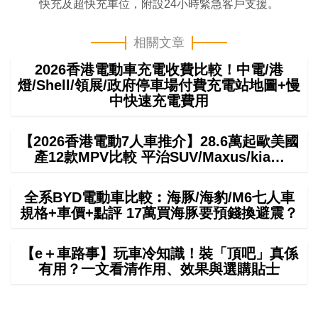
快充及超快充車位，附設24小時緊急客戶支援。
相關文章
2026香港電動車充電收費比較！中電/港
燈/Shell/領展/政府停車場付費充電站地圖+慢
中快速充電費用
【2026香港電動7人車推介】28.6萬起歐美國
產12款MPV比較 平治SUV/Maxus/kia…
全系BYD電動車比較︰海豚/海豹/M6七人車
規格+車價+點評 17萬買海豚要預錢換避震？
【e＋車路事】玩車冷知識！裝「頂吧」真係
有用？一文看清作用、效果與選購貼士