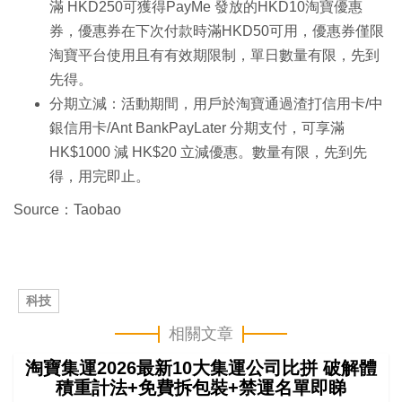
滿 HKD250可獲得PayMe 發放的HKD10淘寶優惠
券，優惠券在下次付款時滿HKD50可用，優惠券僅限
淘寶平台使用且有有效期限制，單日數量有限，先到
先得。
分期立減：活動期間，用戶於淘寶通過渣打信用卡/中
銀信用卡/Ant BankPayLater 分期支付，可享滿
HK$1000 減 HK$20 立減優惠。數量有限，先到先
得，用完即止。
Source：Taobao
科技
相關文章
淘寶集運2026最新10大集運公司比拼 破解體
積重計法+免費拆包裝+禁運名單即睇