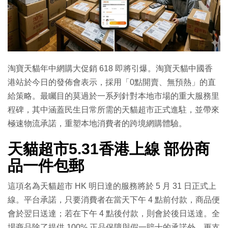
淘寶天貓年中網購大促銷 618 即將引爆。淘寶天貓中國香
港站於今日的發佈會表示，採用「0點開賣、無預熱」的直
給策略。最矚目的莫過於一系列針對本地市場的重大服務里
程碑，其中涵蓋民生日常所需的天貓超市正式進駐，並帶來
極速物流承諾，重塑本地消費者的跨境網購體驗。
天貓超市5.31香港上線 部份商
品一件包郵
這項名為天貓超市 HK 明日達的服務將於 5 月 31 日正式上
線。平台承諾，只要消費者在當天下午 4 點前付款，商品便
會於翌日送達；若在下午 4 點後付款，則會於後日送達。全
場商品除了提供 100% 正品保障與假一賠十的承諾外，更支