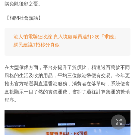
購免除後顧之憂。
【相關社會熱話】
港人怕電騙狂收線 真入境處職員連打3次「求饒」
網民建議1招秒分真假
在大型傢俬方面，平台亦提升了質價比，精選過百萬款不同
風格的生活及收納用品，平均三位數港幣便有交易。今年更
推出官方精選與直運香港服務，消費者在落單時，系統便會
直接顯示一目了然的實價運費，省卻了過往計算集運的繁瑣
程序。