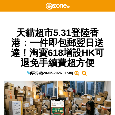
天貓超市5.31登陸香
港：一件即包郵翌日送
達！淘寶618增設HK可
退免手續費超方便
|
李兆城
|
20-05-2026 11:35
|