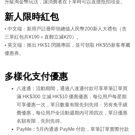
升級淘金幣玩法，讓消費者在下單時可以直接抵扣現金。
新人限時紅包
• 中文端：新用戶註冊即領總值人民幣200新人大禮包（含
三單紅包共¥190＋直郵立減¥20）。
• 英文端：推出 HK$1 閃購專區，並可領取 HK$55新客專屬
優惠券。
多樣化支付優惠
八達通：活動期間，通過八達通付款可享單筆訂單買
滿 HK$300 立減 HK$10 優惠優惠，每位用戶每星期
可享優惠一次，單日數量有限先到先得：另有免手續
費優惠，每位用戶全活動週期內可用四次，單日優惠
名額有限，先到先得。
PayMe：5月內通過 PayMe 付款，單筆訂單實際付款