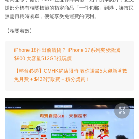
援部分標有相關標籤的指定商品「一件包郵」到港，讓市民
無需再耗時凑單，便能享受免運費的便利。
【相關着數】
iPhone 18推出前清貨？ iPhone 17系列突發激減
$900 大容量512GB抵玩價
【轉台必睇】CMHK網店限時 教你賺盡5大迎新著數
免月費 + $432行政費 + 積分獎賞！