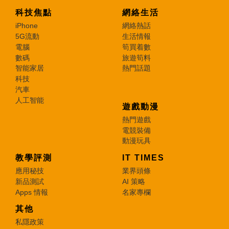
科技焦點
網絡生活
iPhone
網絡熱話
5G流動
生活情報
電腦
筍買着數
數碼
旅遊筍料
智能家居
熱門話題
科技
汽車
人工智能
遊戲動漫
熱門遊戲
電競裝備
動漫玩具
教學評測
IT TIMES
應用秘技
業界頭條
新品測試
AI 策略
Apps 情報
名家專欄
其他
私隱政策