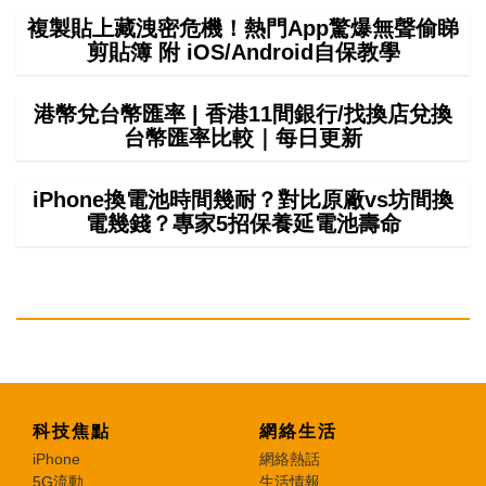
複製貼上藏洩密危機！熱門App驚爆無聲偷睇
剪貼簿 附 iOS/Android自保教學
港幣兌台幣匯率 | 香港11間銀行/找換店兌換
台幣匯率比較｜每日更新
iPhone換電池時間幾耐？對比原廠vs坊間換
電幾錢？專家5招保養延電池壽命
科技焦點
網絡生活
iPhone
網絡熱話
5G流動
生活情報