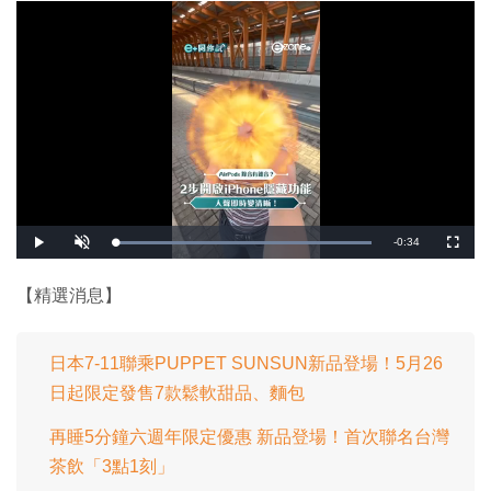
剩
-
0:34
載
播
開
全
入
放
啟
螢
完
音
幕
餘
畢
效
:
【精選消息】
1
時
0
0
.
間
0
0
日本7-11聯乘PUPPET SUNSUN新品登場！5月26
%
日起限定發售7款鬆軟甜品、麵包
再睡5分鐘六週年限定優惠 新品登場！首次聯名台灣
茶飲「3點1刻」