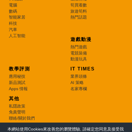
電腦
筍買着數
數碼
旅遊筍料
智能家居
熱門話題
科技
汽車
人工智能
遊戲動漫
熱門遊戲
電競裝備
動漫玩具
教學評測
IT TIMES
應用秘技
業界頭條
新品測試
AI 策略
Apps 情報
名家專欄
其他
私隱政策
免責聲明
聯絡/關於我們
本網站使用Cookies來改善您的瀏覽體驗, 請確定您同意及接受我
© 2026 e-zone. All Rights Reserved.