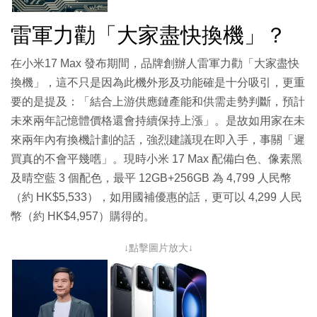
雷軍力勸「大家盡快換機」？
在小米17 Max 發布期間，品牌創辦人雷軍力勸「大家盡快
換機」，這不只是因為此機外形及功能確是十分吸引，更重
要的是提及：「結合上游供應鏈產能和供需走勢判斷，預計
未來兩年記憶體價格還會持續保持上漲」。是故如用家在未
來兩年內有換機計劃的話，強烈建議現在即入手，事關「遲
買真的不會平幾嚿」。現時小米 17 Max 配備白色、像素黑
及晴空藍 3 個配色，最平 12GB+256GB 為 4,799 人民幣
（約 HK$5,533），如用國補優惠的話，更可以 4,299 人民
幣（約 HK$4,957）購得的。
↓點擊圖片放大↓