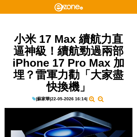
小米 17 Max 續航力直
逼神級！續航勁過兩部
iPhone 17 Pro Max 加
埋？雷軍力勸「大家盡
快換機」
|
蘇家華
|
22-05-2026 16:14
|