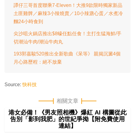
譚仔三哥首度聯乘7-Eleven！大推9款限時獨家新品
土匪雞髀／麻辣3小辣燒賣／10小辣溏心蛋／水煮冷
麵24小時食到
尖沙咀火鍋店推出$8蠔任點任食！主打生猛海鮮/手
切潮汕牛肉/潮汕牛肉丸
193郭嘉駿520推出全新歌曲《呆等》 親揭沉澱4個
月心路歷程：絕不放棄
Source:
快科技
相關文章
港女必備！《男友照相機》爆紅 AI 構圖從此
告別「影到我肥」的世紀爭拗【附免費使用
連結】