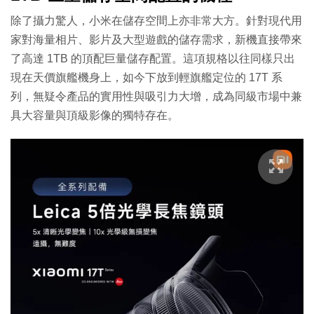
除了攝力驚人，小米在儲存空間上亦非常大方。針對現代用
家對海量相片、影片及大型遊戲的儲存需求，新機直接帶來
了高達 1TB 的頂配巨量儲存配置。這項規格以往同樣只出
現在天價旗艦機身上，如今下放到輕旗艦定位的 17T 系
列，無疑令產品的實用性與吸引力大增，成為同級市場中兼
具大容量與頂級影像的獨特存在。