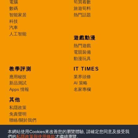
電腦
筍買着數
數碼
旅遊筍料
智能家居
熱門話題
科技
汽車
人工智能
遊戲動漫
熱門遊戲
電競裝備
動漫玩具
教學評測
IT TIMES
應用秘技
業界頭條
新品測試
AI 策略
Apps 情報
名家專欄
其他
私隱政策
免責聲明
聯絡/關於我們
本網站使用Cookies來改善您的瀏覽體驗, 請確定您同意及接受我
© 2026 e-zone. All Rights Reserved.
們的
私隱政策與使用條款
才繼續瀏覽。