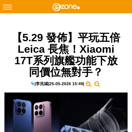
搜尋
【5.29 發佈】平玩五倍
Facebook
Instagram
Leica 長焦！Xiaomi
科技焦點
17T系列旗艦功能下放
網絡生活
同價位無對手？
遊戲動漫
教學評測
|
李兆城
|
25-05-2026 15:49
|
EduTech
IT Times
生成式AI與雲端應用
Enterprise Digital Transformation