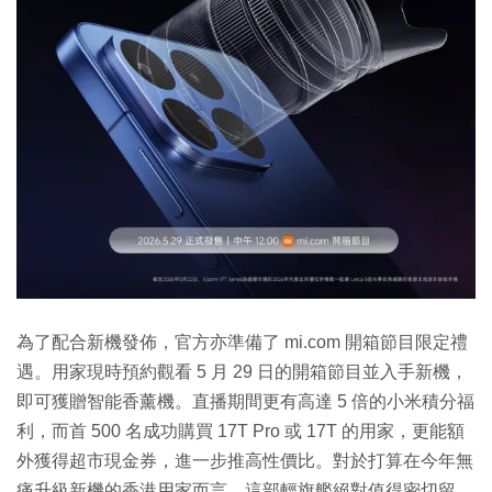
為了配合新機發佈，官方亦準備了 mi.com 開箱節目限定禮
遇。用家現時預約觀看 5 月 29 日的開箱節目並入手新機，
即可獲贈智能香薰機。直播期間更有高達 5 倍的小米積分福
利，而首 500 名成功購買 17T Pro 或 17T 的用家，更能額
外獲得超市現金券，進一步推高性價比。對於打算在今年無
痛升級新機的香港用家而言，這部輕旗艦絕對值得密切留