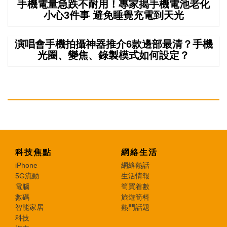
手機電量急跌不耐用！專家揭手機電池老化
小心3件事 避免睡覺充電到天光
演唱會手機拍攝神器推介6款邊部最清？手機
光圈、變焦、錄製模式如何設定？
科技焦點
網絡生活
iPhone
網絡熱話
5G流動
生活情報
電腦
筍買着數
數碼
旅遊筍料
智能家居
熱門話題
科技