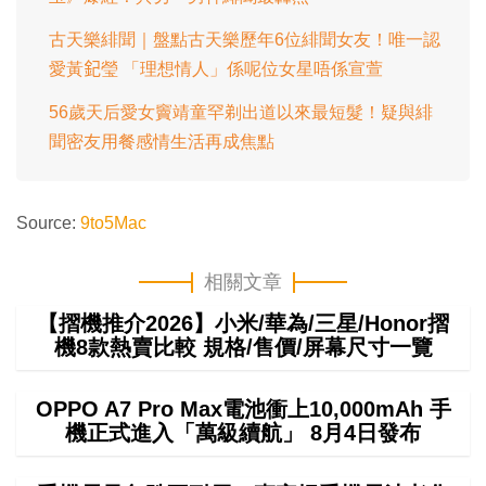
古天樂緋聞｜盤點古天樂歷年6位緋聞女友！唯一認
愛黃𨥈瑩 「理想情人」係呢位女星唔係宣萱
56歲天后愛女竇靖童罕剃出道以來最短髮！疑與緋
聞密友用餐感情生活再成焦點
Source:
9to5Mac
相關文章
【摺機推介2026】小米/華為/三星/Honor摺
機8款熱賣比較 規格/售價/屏幕尺寸一覽
OPPO A7 Pro Max電池衝上10,000mAh 手
機正式進入「萬級續航」 8月4日發布