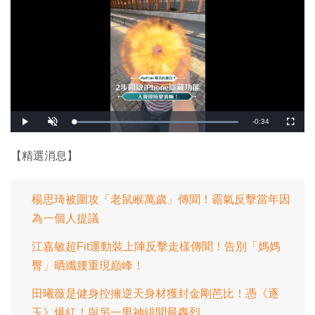
剩
-
0:34
載
播
開
全
入
放
啟
螢
完
音
幕
餘
畢
效
:
【精選消息】
1
時
0
0
.
間
0
0
楊思琦被圍攻「老鼠睺萬歲」傳聞！霸氣反擊當年因
%
為一個人提議
江嘉敏超Fit運動裝上陣反擊走樣傳聞！告別「媽媽
臀」晒纖腰重現巔峰！
田曦薇是健身控擁逆天身材獲封金剛芭比！憑《逐
玉》爆紅！與另一男神緋聞最轟烈