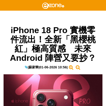
iPhone 18 Pro 實機零
件流出！全新「黑櫻桃
紅」極高質感 未來
Android 陣營又要抄？
|
蘇家華
|
01-06-2026 10:56
|