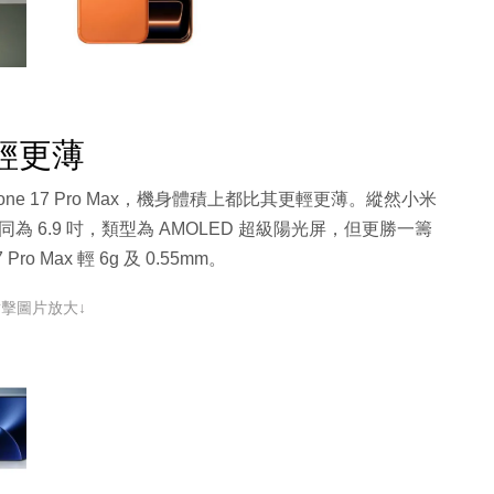
 更輕更薄
Phone 17 Pro Max，機身體積上都比其更輕更薄。縱然小米
x 一樣，同為 6.9 吋，類型為 AMOLED 超級陽光屏，但更勝一籌
ro Max 輕 6g 及 0.55mm。
點擊圖片放大↓