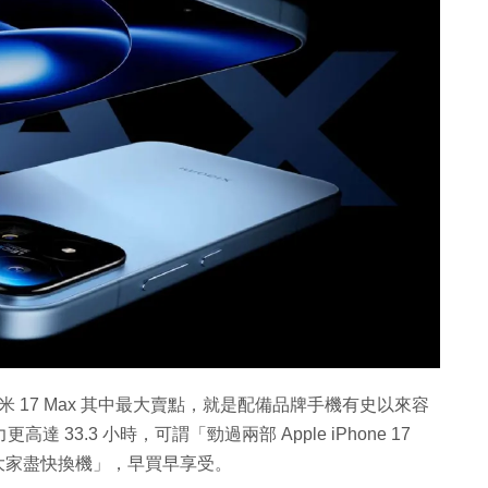
米 17 Max 其中最大賣點，就是配備品牌手機有史以來容
達 33.3 小時，可謂「勁過兩部 Apple iPhone 17
「大家盡快換機」，早買早享受。