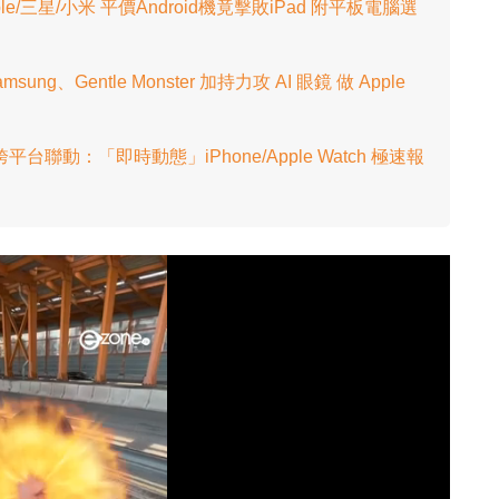
三星/小米 平價Android機竟擊敗iPad 附平板電腦選
amsung、Gentle Monster 加持力攻 AI 眼鏡 做 Apple
跨平台聯動：「即時動態」iPhone/Apple Watch 極速報