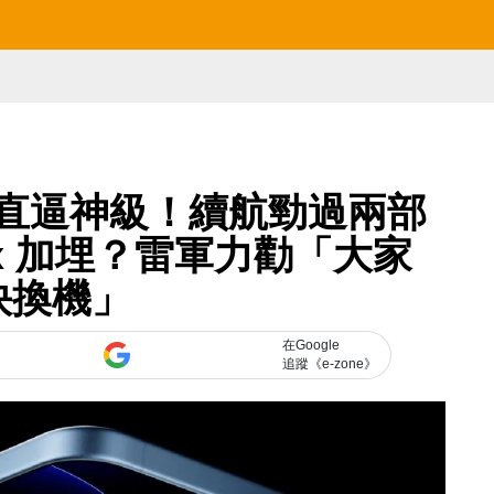
航力直逼神級！續航勁過兩部
o Max 加埋？雷軍力勸「大家
快換機」
在Google
追蹤《e-zone》