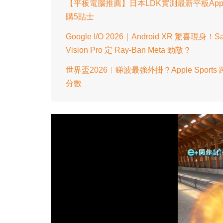
【平板電腦推薦】日本LDK實測最新平板Apple/
購5貼士
Google I/O 2026｜Android XR 驚喜現身！S
Vision Pro 定 Ray-Ban Meta 勁敵？
世界盃2026︱睇波最強外掛？Apple Sports 
分數