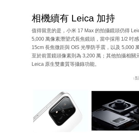
相機續有 Leica 加持
值得留意的是，小米 17 Max 的拍攝鏡頭仍得 Le
5,000 萬像素潛望式長焦鏡頭，當中採用 1/2 吋
15cm 長焦微距與 OIS 光學防手震，以及 5,00
至於前置鏡頭像素則為 3,200 萬；其他拍攝相關元
Leica 原生雙畫質等攝錄功能。
↓