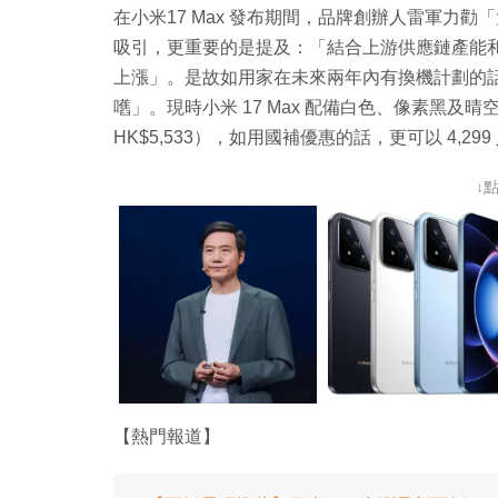
在小米17 Max 發布期間，品牌創辦人雷軍力
吸引，更重要的是提及：「結合上游供應鏈產能
上漲」。是故如用家在未來兩年內有換機計劃的
嚿」。現時小米 17 Max 配備白色、像素黑及晴空藍 
HK$5,533），如用國補優惠的話，更可以 4,299
↓
【熱門報道】