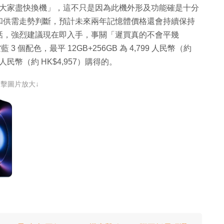
勸「大家盡快換機」，這不只是因為此機外形及功能確是十分
和供需走勢判斷，預計未來兩年記憶體價格還會持續保持
話，強烈建議現在即入手，事關「遲買真的不會平幾
3 個配色，最平 12GB+256GB 為 4,799 人民幣（約
 人民幣（約 HK$4,957）購得的。
點擊圖片放大↓