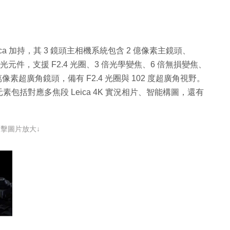
ica 加持，其 3 鏡頭主相機系統包含 2 億像素主鏡頭、
感光元件，支援 F2.4 光圈、3 倍光學變焦、6 倍無損變焦、
0 萬像素超廣角鏡頭，備有 F2.4 光圈與 102 度超廣角視野。
素包括對應多焦段 Leica 4K 實況相片、智能構圖，還有
點擊圖片放大↓