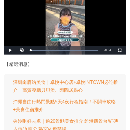
剩
-
0:34
載
播
開
全
入
放
啟
螢
完
音
幕
餘
畢
效
:
【精選消息】
1
時
0
0
.
間
0
0
深圳崗廈站美食｜卓悅中心店+卓悅INTOWN必吃推
%
介！高質餐廳貝貝煲、陶陶居點心
沖繩自由行熱門景點5天4夜行程指南！不開車攻略
+美食住宿推介
尖沙咀好去處｜逾20景點美食推介 維港觀景台/紅磚
古蹟/九龍公園/室內遊樂場