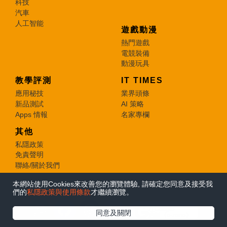
科技
汽車
人工智能
遊戲動漫
熱門遊戲
電競裝備
動漫玩具
教學評測
IT TIMES
應用秘技
業界頭條
新品測試
AI 策略
Apps 情報
名家專欄
其他
私隱政策
免責聲明
聯絡/關於我們
本網站使用Cookies來改善您的瀏覽體驗, 請確定您同意及接受我
© 2026 e-zone. All Rights Reserved.
們的
私隱政策與使用條款
才繼續瀏覽。
在Google
同意及關閉
追蹤《e-zone》