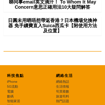
睇同事email英文滴汗！ To Whom It May
Concern意思正確用法10大疑問解答
日圓未用晒唔想帶返香港？日本機場兌換神
器 免手續費直入Suica西瓜卡【附使用方法
及位置】
科技焦點
網絡生活
iPhone
網絡熱話
5G流動
生活情報
電腦
筍買着數
數碼
旅遊筍料
智能家居
熱門話題