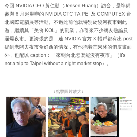
今回 NVIDIA CEO 黃仁勳（Jensen Huang）訪台，是準備
參與 6 月起舉辦的 NVIDIA GTC TAIPEI 及 COMPUTEX 台
北國際電腦展等活動。不過此前他就特別於饒河夜市到此一
遊，繼續其「美食 KOL」的副業，亦引來不少網友熱論及
逼爆夜市。更誇張的是，連 NVIDIA 官方 X 帳戶都有出 post
提到老闆去夜市食好西的情況，有他抱着芒果冰的俏皮畫面
外，也配以 caption：「來到台北怎麼能沒有夜市」（It's
not a trip to Taipei without a night market stop）。
↓點擊圖片放大↓