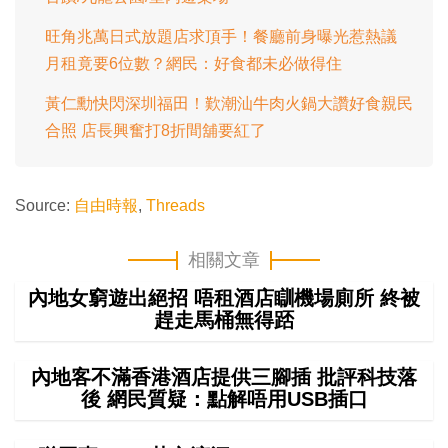
旺角兆萬日式放題店求頂手！餐廳前身曝光惹熱議
月租竟要6位數？網民：好食都未必做得住
黃仁勳快閃深圳福田！歎潮汕牛肉火鍋大讚好食親民
合照 店長興奮打8折間舖要紅了
Source:
自由時報
,
Threads
相關文章
內地女窮遊出絕招 唔租酒店瞓機場廁所 終被
趕走馬桶無得踎
內地客不滿香港酒店提供三腳插 批評科技落
後 網民質疑：點解唔用USB插口