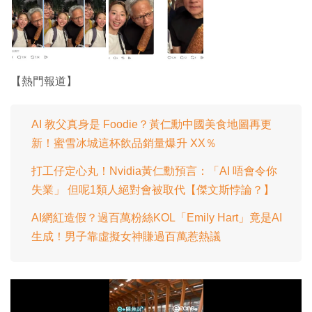
【熱門報道】
AI 教父真身是 Foodie？黃仁勳中國美食地圖再更
新！蜜雪冰城這杯飲品銷量爆升 XX％
打工仔定心丸！Nvidia黃仁勳預言：「AI 唔會令你
失業」 但呢1類人絕對會被取代【傑文斯悖論？】
AI網紅造假？過百萬粉絲KOL「Emily Hart」竟是AI
生成！男子靠虛擬女神賺過百萬惹熱議