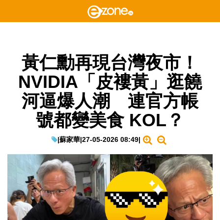
黃仁勳再現台灣夜市！
NVIDIA「皮褸黃」逛饒
河逼爆人潮 連官方帳
號都變美食 KOL？
|
蘇家華
|
27-05-2026 08:49
|