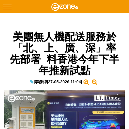
搜尋
美團無人機配送服務於
Facebook
Instagram
「北、上、廣、深」率
科技焦點
先部署 料香港今年下半
網絡生活
年推新試點
遊戲動漫
教學評測
|
李彥煒
|
27-05-2026 11:04
|
EduTech
IT Times
生成式AI與雲端應用
Enterprise Digital Transformation