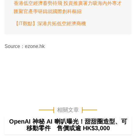
香港低空經濟蓄勢待飛 投資推廣署力吸海內外專才
匯聚官產學研鑄就國際創科樞紐
【IT觀點】深港共拓低空經濟商機
Source：ezone.hk
相關文章
OpenAI 神秘 AI 喇叭曝光！甜甜圈造型、可
移動零件 售價或逾 HK$3,000