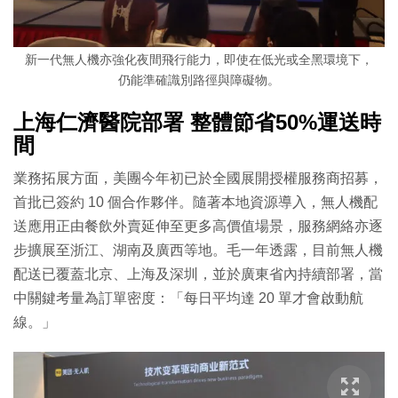
新一代無人機亦強化夜間飛行能力，即使在低光或全黑環境下，
仍能準確識別路徑與障礙物。
上海仁濟醫院部署 整體節省50%運送時
間
業務拓展方面，美團今年初已於全國展開授權服務商招募，
首批已簽約 10 個合作夥伴。隨著本地資源導入，無人機配
送應用正由餐飲外賣延伸至更多高價值場景，服務網絡亦逐
步擴展至浙江、湖南及廣西等地。毛一年透露，目前無人機
配送已覆蓋北京、上海及深圳，並於廣東省內持續部署，當
中關鍵考量為訂單密度：「每日平均達 20 單才會啟動航
線。」