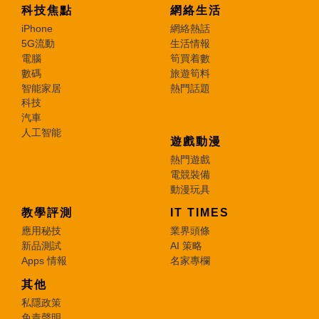
科技焦點
網絡生活
iPhone
網絡熱話
5G流動
生活情報
電腦
筍買着數
數碼
旅遊筍料
智能家居
熱門話題
科技
汽車
人工智能
遊戲動漫
熱門遊戲
電競裝備
動漫玩具
教學評測
IT TIMES
應用秘技
業界頭條
新品測試
AI 策略
Apps 情報
名家專欄
其他
私隱政策
免責聲明