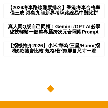
【2026考車路線難度排名】香港考車合格率
僅三成 港島九龍新界考牌路線易中難比拼
真人同Q版自己同框！Gemini /GPT AI必學
秘技輕鬆一鍵整專屬跨次元合照附Prompt
【摺機推介2026】小米/華為/三星/Honor摺
機8款熱賣比較 規格/售價/屏幕尺寸一覽