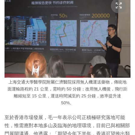
上海交通大學醫學院附屬仁濟醫院採用無人機運送藥物，傳統地
面運輸路程約 21 公里，需時約 50 分鐘；改用無人機後，飛行距
離縮短至 15 公里，運送時間減至約 25 分鐘，效率提升達
50%。
至於香港市場發展，毛一年表示公司正積極研究落地可能
性，惟需應對本地多山及臨海的地理環境，目前已與相關部
門展開溝通。他透露：「期望今年下半年，香港可望推出類