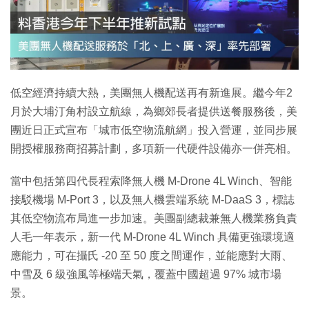
特集
低空經濟持續大熱，美團無人機配送再有新進展。繼今年2
月於大埔汀角村設立航線，為鄉郊長者提供送餐服務後，美
團近日正式宣布「城市低空物流航網」投入營運，並同步展
開授權服務商招募計劃，多項新一代硬件設備亦一併亮相。
當中包括第四代長程索降無人機 M-Drone 4L Winch、智能
接駁機場 M-Port 3，以及無人機雲端系統 M-DaaS 3，標誌
其低空物流布局進一步加速。美團副總裁兼無人機業務負責
人毛一年表示，新一代 M-Drone 4L Winch 具備更強環境適
應能力，可在攝氏 -20 至 50 度之間運作，並能應對大雨、
中雪及 6 級強風等極端天氣，覆蓋中國超過 97% 城市場
景。