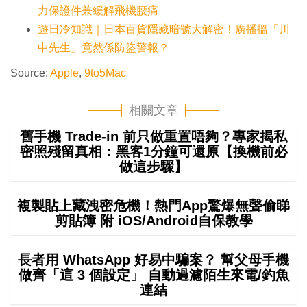
力保證件兼緩解飛機腰痛
遊日冷知識｜日本百貨隱藏暗號大解密！廣播搵「川
中先生」竟然係防盜警報？
Source:
Apple
,
9to5Mac
相關文章
舊手機 Trade-in 前只做重置唔夠？專家揭私
密照殘留真相：黑客1分鐘可還原【換機前必
做這步驟】
複製貼上藏洩密危機！熱門App驚爆無聲偷睇
剪貼簿 附 iOS/Android自保教學
長者用 WhatsApp 好易中騙案？ 幫父母手機
做齊「這 3 個設定」 自動過濾陌生來電/釣魚
連結