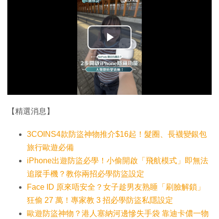
播
放
影
片
【精選消息】
3COINS4款防盜神物推介$16起！髮圈、長襪變銀包
旅行歐遊必備
iPhone出遊防盜必學！小偷開啟「飛航模式」即無法
追蹤手機？教你兩招必學防盜設定
Face ID 原來唔安全？女子趁男友熟睡「刷臉解鎖」
狂偷 27 萬！專家教 3 招必學防盜私隱設定
歐遊防盜神物？港人塞納河邊慘失手袋 靠迪卡儂一物