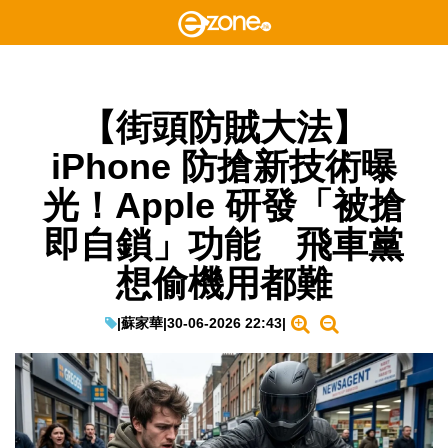
【街頭防賊大法】
iPhone 防搶新技術曝
光！Apple 研發「被搶
即自鎖」功能 飛車黨
想偷機用都難
|
蘇家華
|
30-06-2026 22:43
|