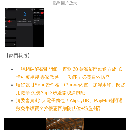
↓點擊圖片放大↓
【熱門報道】
一張相破解智能門鎖？實測 30 款智能門鎖逾六成 IC
卡可被複製 專家教路「一功能」必關自救防盜
唔好就咁Send證件相！iPhone內置「加浮水印」防盜
用教學 免裝App 3步避開洩漏風險
消委會實測5大電子錢包！AlipayHK、PayMe邊間過
數免手續費？拎優惠回贈防伏位+防盜4招