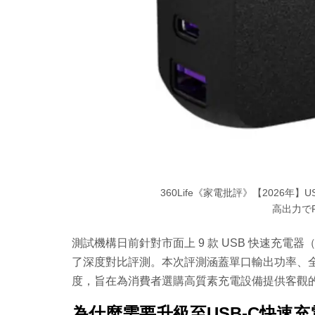
360Life《家電批評》【2026
高出力で
測試機構日前針對市面上 9 款 USB 快速充電器
了深度對比評測。本次評測涵蓋單口輸出功率、
度，旨在為消費者選購高質素充電設備提供客觀
為什麼需要升級至USB-C快速