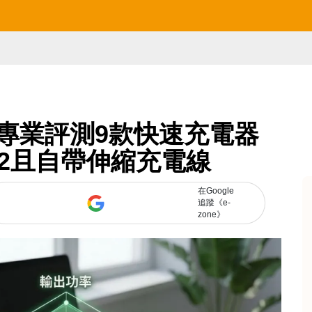
本專業評測9款快速充電器
62且自帶伸縮充電線
在Google
追蹤《e-
zone》