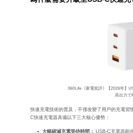
360Life《家電批評》【2026
高出力で
快速充電技術的普及，不僅改變了用戶的充電習慣
C快速充電器具備以下三大核心優勢：
大幅縮減充電等待時間：
USB-C充電器