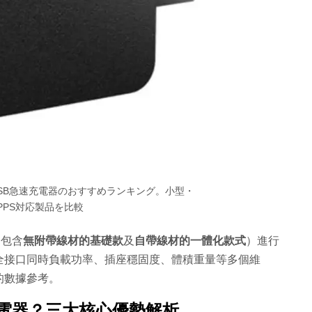
年】USB急速充電器のおすすめランキング。小型・
PPS対応製品を比較
（包含
無附帶線材的基礎款
及
自帶線材的一體化款式
）進行
全接口同時負載功率、插座穩固度、體積重量等多個維
的數據參考。
充電器？三大核心優勢解析