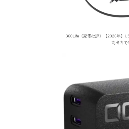
360Life《家電批評》【2026
高出力で