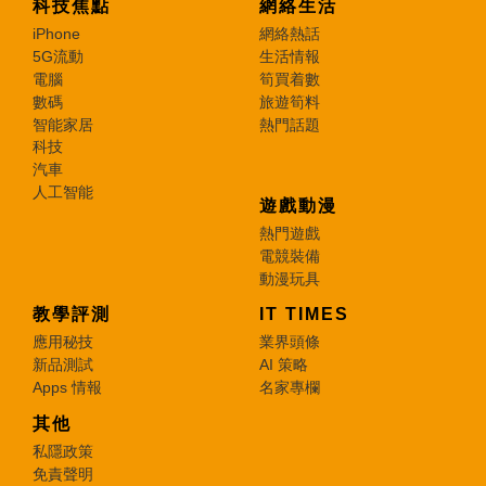
科技焦點
網絡生活
iPhone
網絡熱話
5G流動
生活情報
電腦
筍買着數
數碼
旅遊筍料
智能家居
熱門話題
科技
汽車
人工智能
遊戲動漫
熱門遊戲
電競裝備
動漫玩具
教學評測
IT TIMES
應用秘技
業界頭條
新品測試
AI 策略
Apps 情報
名家專欄
其他
私隱政策
免責聲明