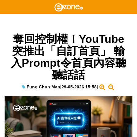
奪回控制權！YouTube
突推出「自訂首頁」 輸
入Prompt令首頁內容聽
聽話話
|
Fung Chun Man
|
29-05-2026 15:58
|