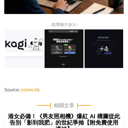
↓點擊圖片放大↓
+4
Source:
ezone.hk
相關文章
港女必備！《男友照相機》爆紅 AI 構圖從此
告別「影到我肥」的世紀爭拗【附免費使用