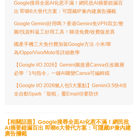
Google搜尋全面AI化惹不滿！網民批AI摘要錯漏百
出 即睇6大替代方案：可隱藏IP兼內建廣告攔截
Google Gemini好用嗎？香港Gemini免VPN寫文/整
圖/找資料返工好用工具！睇清免費/收費版差異
國產手機三大免付費加裝Google方法 小米/華
為/Oppo/Vivo/Moto等詳細教學
【Google I/O 2026】Gemini圖接通Canva任改圖層
必學「1句指令」一鍵AI圖變Canva可編輯檔
【Google I/O 2026懶人包5大重點】Gemini3.5快4倍
全自動Spark「龍蝦」覆Email但要防伏
【相關話題】Google搜尋全面AI化惹不滿！網民批
AI摘要錯漏百出 即睇6大替代方案：可隱藏IP兼內建
廣告攔截