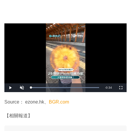
剩
-
0:34
載
播
開
全
入
放
啟
螢
完
音
幕
餘
畢
效
:
Source： ezone.hk、
BGR.com
1
時
0
0
.
間
【相關報道】
0
0
%