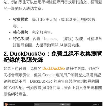
站。例如學生可以使用學術濾鏡專門尋找期刊論文，從而避
開一般的個人網誌文章。
收費模式
：每月 $5 美元起（或 $10 美元無限次搜
尋）。
核心優勢
：完全無廣告。
特色/功能
：內置「Lenses」（濾鏡）功能，可精準自
訂搜尋範圍、支援手動開關 AI 摘要功能。
2. DuckDuckGo：免費且絕不收集瀏覽
紀錄的私隱先鋒
如果不想付費，免費的
DuckDuckGo
是極佳選擇。雖然它
同樣會顯示廣告，但與 Google 追蹤用戶瀏覽歷史及購買記
錄的做法不同，DuckDuckGo 的廣告僅與你當刻搜尋的關
鍵字相匹配。例如搜尋演唱會門票，畫面上就只會出現相關
票務網站廣告。