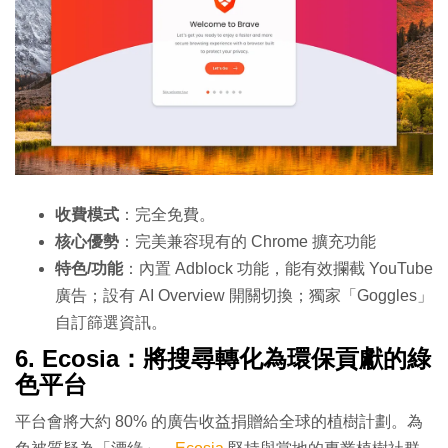
收費模式
：完全免費。
核心優勢
：完美兼容現有的 Chrome 擴充功能
特色/功能
：內置 Adblock 功能，能有效攔截 YouTube
廣告；設有 AI Overview 開關切換；獨家「Goggles」
自訂篩選資訊。
6. Ecosia：將搜尋轉化為環保貢獻的綠
色平台
平台會將大約 80% 的廣告收益捐贈給全球的植樹計劃。為