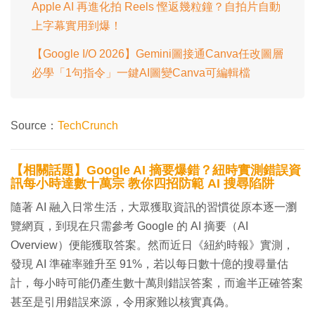
Apple AI 再進化拍 Reels 慳返幾粒鐘？自拍片自動
上字幕實用到爆！
【Google I/O 2026】Gemini圖接通Canva任改圖層
必學「1句指令」一鍵AI圖變Canva可編輯檔
Source：
TechCrunch
【相關話題】Google AI 摘要爆錯？紐時實測錯誤資
訊每小時達數十萬宗 教你四招防範 AI 搜尋陷阱
隨著 AI 融入日常生活，大眾獲取資訊的習慣從原本逐一瀏
覽網頁，到現在只需參考 Google 的 AI 摘要（AI
Overview）便能獲取答案。然而近日《紐約時報》實測，
發現 AI 準確率雖升至 91%，若以每日數十億的搜尋量估
計，每小時可能仍產生數十萬則錯誤答案，而逾半正確答案
甚至是引用錯誤來源，令用家難以核實真偽。