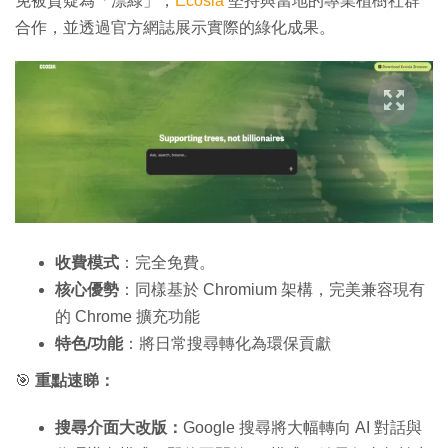
免被質疑為「漂綠」，
Ecosia
堅持與當地的專業植樹社群
合作，並透過官方網誌展示實際的綠化成果。
收費模式
：完全免費。
核心優勢
：
同樣基於 Chromium 架構，完美兼容現有
的 Chrome 擴充功能
特色/功能
：將日常搜尋轉化為環保貢獻
🎯
重點速睇：
搜尋介面大改版：
Google 搜尋將大幅轉向 AI 對話與