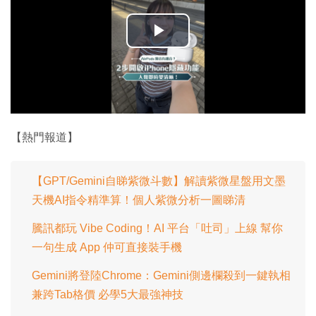
播
放
影
片
【熱門報道】
【GPT/Gemini自睇紫微斗數】解讀紫微星盤用文墨
天機AI指令精準算！個人紫微分析一圖睇清
騰訊都玩 Vibe Coding！AI 平台「吐司」上線 幫你
一句生成 App 仲可直接裝手機
Gemini將登陸Chrome：Gemini側邊欄殺到一鍵執相
兼跨Tab格價 必學5大最強神技