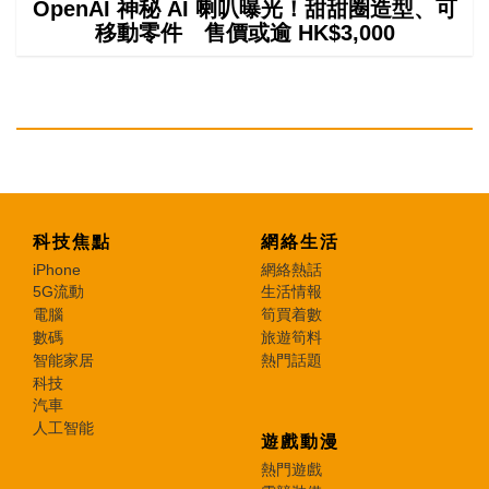
OpenAI 神秘 AI 喇叭曝光！甜甜圈造型、可
移動零件 售價或逾 HK$3,000
科技焦點
網絡生活
iPhone
網絡熱話
5G流動
生活情報
電腦
筍買着數
數碼
旅遊筍料
智能家居
熱門話題
科技
汽車
人工智能
遊戲動漫
熱門遊戲