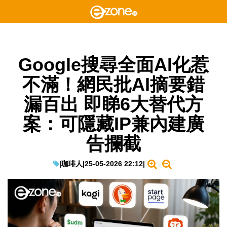
Google搜尋全面AI化惹
不滿！網民批AI摘要錯
漏百出 即睇6大替代方
案：可隱藏IP兼內建廣
告攔截
|
珈琲人
|
25-05-2026 22:12
|