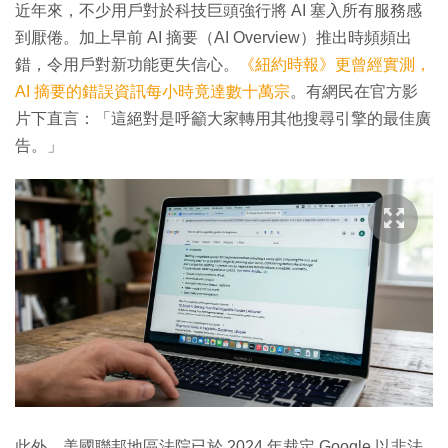
近年來，不少用戶對於科技巨頭強行將 AI 塞入所有服務感
到厭倦。加上早前 AI 摘要（AI Overview）推出時頻頻出
錯，令用戶對新功能更失信心。
《紐約時報》更曾經實測，
AI 摘要的錯誤資訊每小時竟達數十萬宗
。有網民在官方影
片下直言：「這絕對是呼籲大家轉用其他搜尋引擎的最佳廣
告。」
此外，美國聯邦地區法院已於 2024 年裁定 Google 以非法