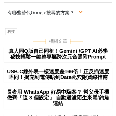
有哪些替代Google搜尋的方案？
科技
相關文章
真人同Q版自己同框！Gemini /GPT AI必學
秘技輕鬆一鍵整專屬跨次元合照附Prompt
USB-C線外表一樣速度差166倍！正反插速度
唔同！揭充到電傳唔到Data死穴附買線指南
長者用 WhatsApp 好易中騙案？ 幫父母手機
做齊「這 3 個設定」 自動過濾陌生來電/釣魚
連結