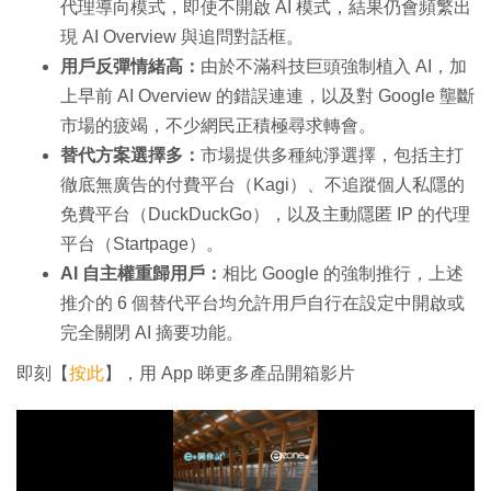
代理導向模式，即使不開啟 AI 模式，結果仍會頻繁出
現 AI Overview 與追問對話框。
用戶反彈情緒高：
由於不滿科技巨頭強制植入 AI，加
上早前 AI Overview 的錯誤連連，以及對 Google 壟斷
市場的疲竭，不少網民正積極尋求轉會。
替代方案選擇多：
市場提供多種純淨選擇，包括主打
徹底無廣告的付費平台（Kagi）、不追蹤個人私隱的
免費平台（DuckDuckGo），以及主動隱匿 IP 的代理
平台（Startpage）。
AI 自主權重歸用戶：
相比 Google 的強制推行，上述
推介的 6 個替代平台均允許用戶自行在設定中開啟或
完全關閉 AI 摘要功能。
即刻【
按此
】，用 App 睇更多產品開箱影片