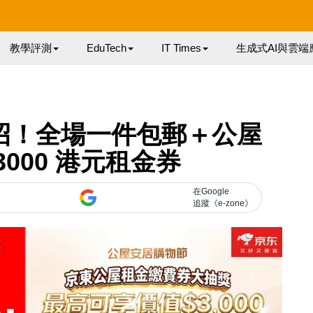
教學評測
EduTech
IT Times
生成式AI與雲端
大招！全場一件包郵＋公屋
3000 港元租金券
在Google
追蹤《e-zone》