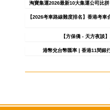
淘寶集運2026最新10大集運公司比
【2026考車路線難度排名】香港考
【方保僑 - 天方夜談
港幣兌台幣匯率 | 香港11間