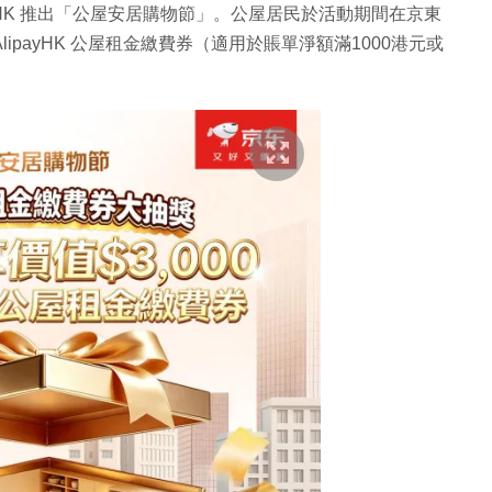
yHK 推出「公屋安居購物節」。公屋居民於活動期間在京東
 AlipayHK 公屋租金繳費券（適用於賬單淨額滿1000港元或