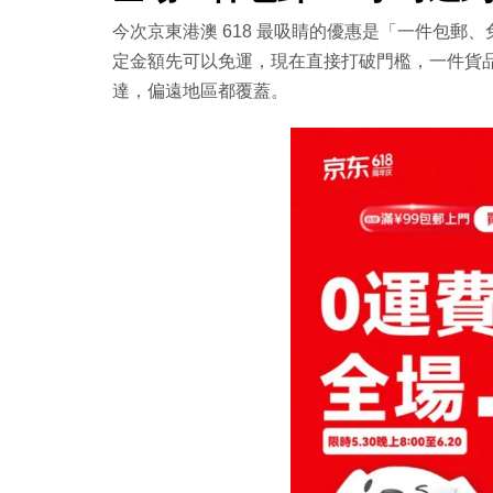
今次京東港澳 618 最吸睛的優惠是「一件包郵
定金額先可以免運，現在直接打破門檻，
一件貨
達，偏遠地區都覆蓋。