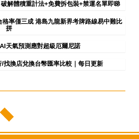
拼 破解體積重計法+免費拆包裝+禁運名單即睇
車合格率僅三成 港島九龍新界考牌路線易中難比
拼
】AI天氣預測應對超級厄爾尼諾
銀行/找換店兌換台幣匯率比較｜每日更新