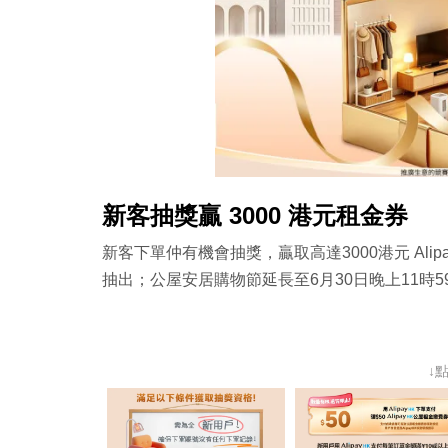
新客抽獎贏 3000 港元租金券
新客下單仲有機會抽獎，贏取高達3000港元 Alip
抽出；公屋安居購物節延長至6月30日晚上11時5
↓