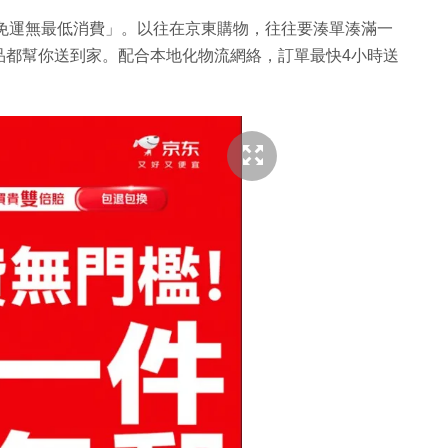
、免運無最低消費」。以往在京東購物，
往往要湊單湊滿一
品都幫你送到家。配合本地化物流網絡，
訂單最快4小時送