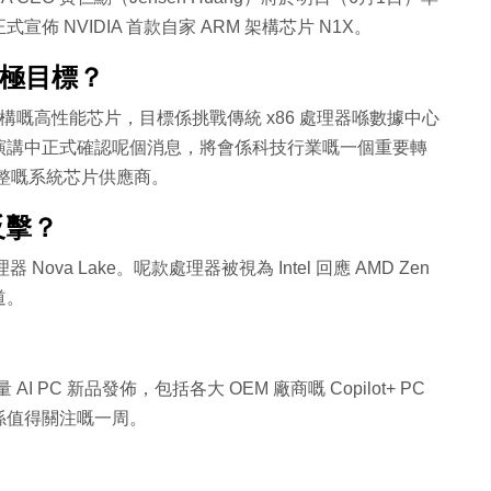
 NVIDIA 首款自家 ARM 架構芯片 N1X。
係終極目標？
M 架構嘅高性能芯片，目標係挑戰傳統 x86 處理器喺數據中心
 喺明日演講中正式確認呢個消息，將會係科技行業嘅一個重要轉
成完整嘅系統芯片供應商。
營反擊？
器 Nova Lake。呢款處理器被視為 Intel 回應 AMD Zen
道。
AI PC 新品發佈，包括各大 OEM 廠商嘅 Copilot+ PC
係值得關注嘅一周。