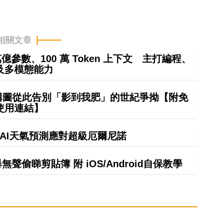
相關文章
4 萬億參數、100 萬 Token 上下文 主打編程、
及多模態能力
 構圖從此告別「影到我肥」的世紀爭拗【附免
使用連結】
】AI天氣預測應對超級厄爾尼諾
偷睇剪貼簿 附 iOS/Android自保教學