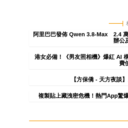
阿里巴巴發佈 Qwen 3.8-Max 2.
辦公
港女必備！《男友照相機》爆紅 AI
費
【方保僑 - 天方夜談
複製貼上藏洩密危機！熱門App驚爆無聲