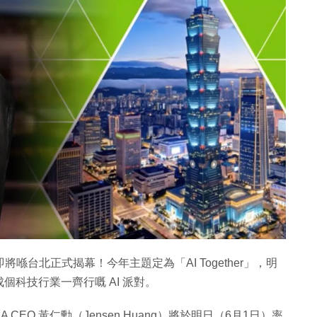
即將喺台北正式揭幕！今年主題定為「AI Together」，明
科技行業一齊行嘅 AI 派對。
CEO 黃仁勳（Jensen Huang）將於明日（6月1日）率