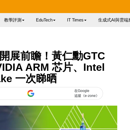
教學評測
EduTech
IT Times
生成式AI與雲端
26｜開展前瞻！黃仁勳GTC
DIA ARM 芯片、Intel
Lake 一次睇晒
在Google
追蹤《e-zone》