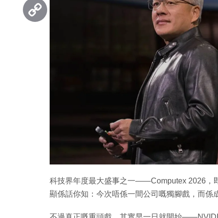
Threads
Copy
Link
科技界年度最大盛事之一——Computex 2026，
顯係話你知：今次唔係一間公司嘅獨腳戲，而係成個
不過真正嘅重頭戲，其實早一日就開始——NVIDIA 