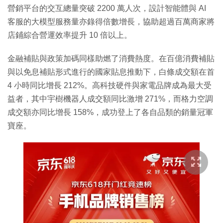
營銷平台的交互總量突破 2200 萬人次，設計智能體與 AI
客服的大模型服務量亦錄得倍數增長，協助超過百萬商家將
店鋪綜合營運效率提升 10 倍以上。
金融補貼與政策加碼同樣助燃了消費熱度。在百億消費補貼
與以免息補貼形式進行的國家貼息推動下，白條成交額在首
4 小時同比增長 212%。高科技硬件與家電品牌成為最大受
益者，其中宇樹機器人成交額同比激增 271%，而格力空調
成交額亦同比增長 158%，成功登上了各自品類的銷量冠軍
寶座。