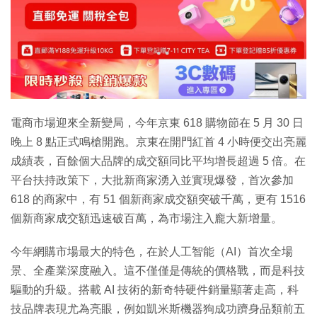
特集
電商市場迎來全新變局，今年京東 618 購物節在 5 月 30 日
晚上 8 點正式鳴槍開跑。京東在開門紅首 4 小時便交出亮麗
成績表，百餘個大品牌的成交額同比平均增長超過 5 倍。在
平台扶持政策下，大批新商家湧入並實現爆發，首次參加
618 的商家中，有 51 個新商家成交額突破千萬，更有 1516
個新商家成交額迅速破百萬，為市場注入龐大新增量。
今年網購市場最大的特色，在於人工智能（AI）首次全場
景、全產業深度融入。這不僅僅是傳統的價格戰，而是科技
驅動的升級。搭載 AI 技術的新奇特硬件銷量顯著走高，科
技品牌表現尤為亮眼，例如凱米斯機器狗成功躋身品類前五