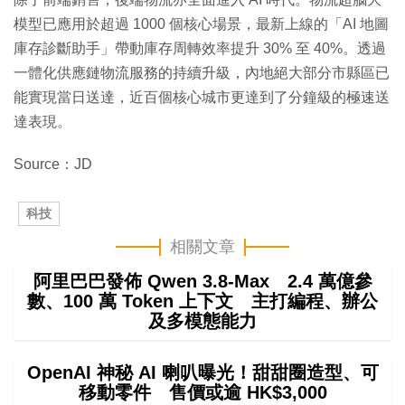
模型已應用於超過 1000 個核心場景，最新上線的「AI 地圖
庫存診斷助手」帶動庫存周轉效率提升 30% 至 40%。透過
一體化供應鏈物流服務的持續升級，內地絕大部分市縣區已
能實現當日送達，近百個核心城市更達到了分鐘級的極速送
達表現。
Source：JD
科技
相關文章
阿里巴巴發佈 Qwen 3.8-Max 2.4 萬億參
數、100 萬 Token 上下文 主打編程、辦公
及多模態能力
OpenAI 神秘 AI 喇叭曝光！甜甜圈造型、可
移動零件 售價或逾 HK$3,000