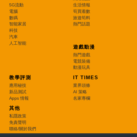
5G流動
生活情報
電腦
筍買着數
數碼
旅遊筍料
智能家居
熱門話題
科技
汽車
人工智能
遊戲動漫
熱門遊戲
電競裝備
動漫玩具
教學評測
IT TIMES
應用秘技
業界頭條
新品測試
AI 策略
Apps 情報
名家專欄
其他
私隱政策
免責聲明
聯絡/關於我們