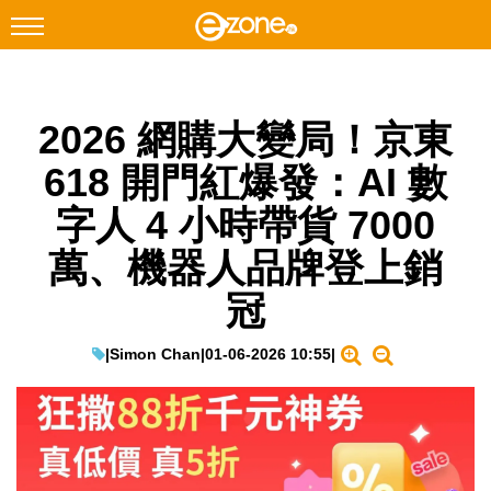
搜尋
2026 網購大變局！京東
Facebook
Instagram
618 開門紅爆發：AI 數
科技焦點
字人 4 小時帶貨 7000
網絡生活
萬、機器人品牌登上銷
遊戲動漫
冠
教學評測
EduTech
|
Simon Chan
|
01-06-2026 10:55
|
IT Times
生成式AI與雲端應用
Enterprise Digital Transformation