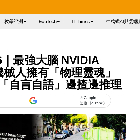
教學評測
EduTech
IT Times
生成式AI與雲端
26｜最強大腦 NVIDIA
佈！機械人擁有「物理靈魂」
「自言自語」邊揸邊推理
在Google
追蹤《e-zone》