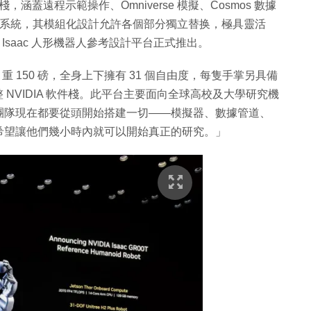
涵蓋遠程示範操作、Omniverse 模擬、Cosmos 數據
實時部署系統，其模組化設計允許各個部分獨立替换，極具靈活
 Isaac 人形機器人參考設計平台正式推出。
高六呎、重 150 磅，全身上下擁有 31 個自由度，每隻手掌另具備
完整 NVIDIA 軟件棧。此平台主要面向全球高校及大學研究機
團隊現在都要從頭開始搭建一切——模擬器、數據管道、
希望讓他們幾小時內就可以開始真正的研究。」