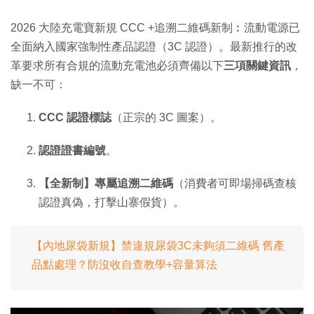
2026 大陸充電寶新規 CCC +追溯二維碼新制︰流動電源已
全面納入國家強制性產品認證（3C 認證）。最新推行的改
革要求所有合規的流動充電池必須齊備以下
三項關鍵資訊
，
缺一不可：
CCC 認證標誌
（正宗的 3C 圖案）。
認證證書編號
。
【全新制】專屬追溯二維碼
（消費者可即場掃碼查核
認證真偽，打擊山寨假貨）。
【內地尿袋新規】禁違規尿袋3C未夠須二維碼 舊產
品點處理？防沒收自查教學+容量算法