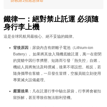
防教路1招應急保命
鐵律一：絕對禁止託運 必須隨
身行李上機
這是全球民航局最核心、絕不妥協的鐵律。
背後原因
：尿袋內含有鋰離子電池（Lithium-ion
Battery）。如果將其放入飛機底艙託運，萬一在密閉
的貨艙中因行李擠壓、短路而引發「熱失控」自燃，
機組人員將無法及時撲滅，後果不堪設想。相反，若
隨身攜帶在客艙，一旦發生冒煙，空服員能立刻使用
專業滅火設備處理。
嚴重後果
：凡在託運行李中驗出尿袋，行李將會被扣
留拆解，甚至導致你無法順利登機。