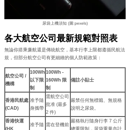
尿袋上機須知 (圖:pexels)
各大航空公司最新規範對照表
無論你搭乘廉航還是傳統航空，基本行李上限都遵循民航法
規，但部分航空公司有更細緻的個人防範政策：
100Wh
100Wh -
航空公司 /
以下限
160Wh 限
備註小貼士
機構
制
制
需航空公司
香港民航處
准予隨
嚴禁任何無標籤、無規格
批准 (最多
(CAD)
身攜帶
說明之尿袋。
2 件)
香港快運
嚴格執行隨身行李 7 公斤
准予隨
需在登機前
(HK
總重限制，尿袋重量亦計