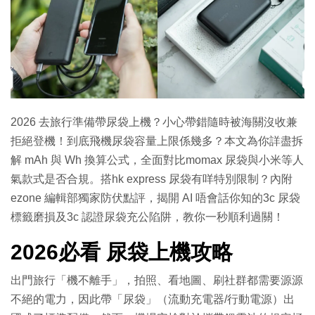
特集
2026 去旅行準備帶尿袋上機？小心帶錯隨時被海關沒收兼
拒絕登機！到底飛機尿袋容量上限係幾多？本文為你詳盡拆
解 mAh 與 Wh 換算公式，全面對比momax 尿袋與小米等人
氣款式是否合規。搭hk express 尿袋有咩特別限制？內附
ezone 編輯部獨家防伏點評，揭開 AI 唔會話你知的3c 尿袋
標籤磨損及3c 認證尿袋充公陷阱，教你一秒順利過關！
2026必看 尿袋上機攻略
出門旅行「機不離手」，拍照、看地圖、刷社群都需要源源
不絕的電力，因此帶「尿袋」（流動充電器/行動電源）出