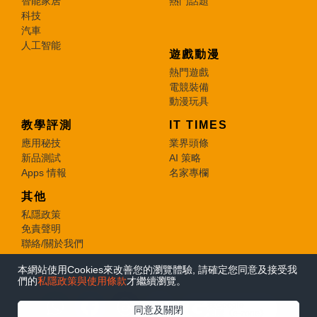
智能家居
熱門話題
科技
汽車
人工智能
遊戲動漫
熱門遊戲
電競裝備
動漫玩具
教學評測
IT TIMES
應用秘技
業界頭條
新品測試
AI 策略
Apps 情報
名家專欄
其他
私隱政策
免責聲明
聯絡/關於我們
本網站使用Cookies來改善您的瀏覽體驗, 請確定您同意及接受我
© 2026 e-zone. All Rights Reserved.
們的
私隱政策與使用條款
才繼續瀏覽。
在Google
同意及關閉
追蹤《e-zone》