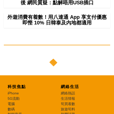
後 網民質疑：點解唔用USB插口
外遊消費有着數！用八達通 App 享支付優惠
即慳 10% 日韓泰及內地都適用
科技焦點
網絡生活
iPhone
網絡熱話
5G流動
生活情報
電腦
筍買着數
數碼
旅遊筍料