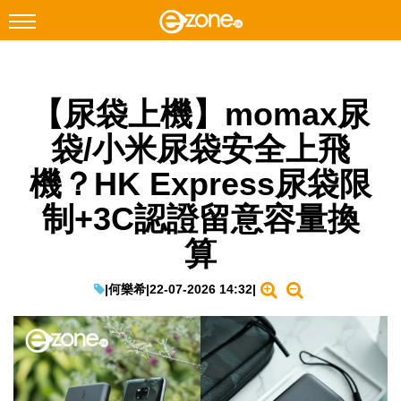
搜尋
【尿袋上機】momax尿
Facebook
Instagram
袋/小米尿袋安全上飛
科技焦點
機？HK Express尿袋限
網絡生活
制+3C認證留意容量換
遊戲動漫
算
教學評測
EduTech
|
何樂希
|
22-07-2026 14:32
|
IT Times
生成式AI與雲端應用
Enterprise Digital Transformation