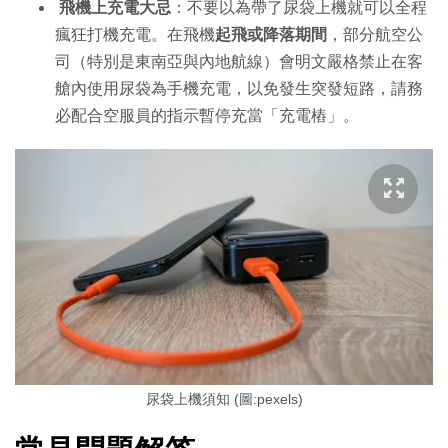
飛機上充電大忌
：不要以為帶了尿袋上機就可以全程
瘋狂打機充電。在飛機
起飛或降落期間
，部分航空公
司（特別是東南亞與內地航線）會明文嚴格禁止在客
艙內使用尿袋為手機充電，以免發生突發短路，請務
必配合空服員的指示暫停充當「充電樁」。
尿袋上機須知 (圖:pexels)