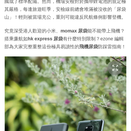
國成了標準配備。然而，機場安檢對於攜帶鋰電池的規定極
其嚴格，每逢旅遊旺季，安檢線前總會堆滿被沒收的「尿袋
山」！輕則被當場充公，重則可能違反民航條例影響登機。
究竟深受港人歡迎的小米、
momax 尿袋
能不能帶上飛機？
搭乘廉航如
hk express 尿袋
有什麼特別限制？ezone 編輯
部為大家完整重整這份極具易讀性的
飛機尿袋
防踩雷指南！