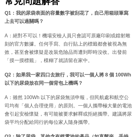
常見問題解答
Q1：我的尿袋表面的容量數字被刮花了，自己用箱頭筆寫
上去可以過關嗎？
A：絕對不可以！機場安檢人員只會認可原廠印刷或鐳射雕
刻的官方數據。任何手寫、自行貼上的標籤都會被視為無
效，甚至會被懷疑是改裝危險品而遭到即時沒收。出發前
「摸一摸標籤」，模糊了就請留在家中。
Q2：如果我一家四口去旅行，我可以一個人將 8 個 100Wh
以下的尿袋放在同一個背包上機嗎？
A：雖然 100Wh 以下的尿袋無須申報，但民航處和航空公
司均有「個人合理使用」的原則。一個人攜帶極大量的電池
會引起安檢懷疑，有可能被要求解釋或拒絕攜帶。建議將尿
袋平均分配給同行的每位家人隨身攜帶。
Q3：除了尿袋，其他含有鋰電池的產品（如直髮夾、手持