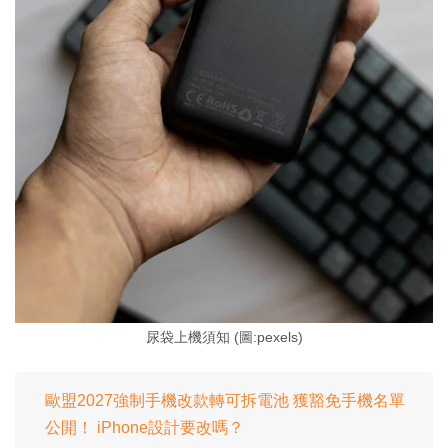
尿袋上機須知 (圖:pexels)
歐盟2027強制手機改款轉可拆電池 獲豁免手機名單
公開！ iPhone設計要改嗎？